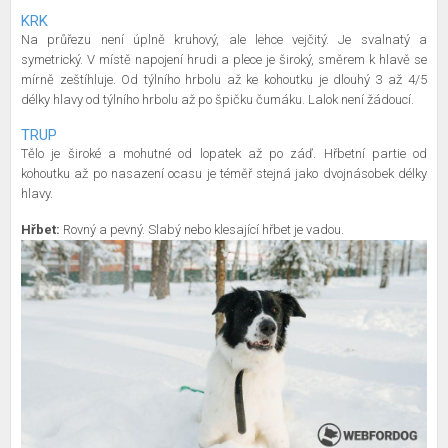
KRK
Na průřezu není úplně kruhový, ale lehce vejčitý. Je svalnatý a
symetrický. V místě napojení hrudi a plece je široký, směrem k hlavě se
mírně zeštíhluje. Od týlního hrbolu až ke kohoutku je dlouhý 3 až 4/5
délky hlavy od týlního hrbolu až po špičku čumáku. Lalok není žádoucí.
TRUP
Tělo je široké a mohutné od lopatek až po záď. Hřbetní partie od
kohoutku až po nasazení ocasu je téměř stejná jako dvojnásobek délky
hlavy.
Hřbet:
Rovný a pevný. Slabý nebo klesající hřbet je vadou.