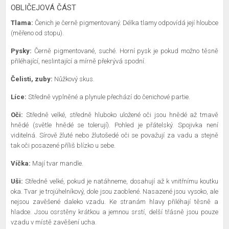
OBLIČEJOVÁ ČÁST
Tlama:
Čenich je černě pigmentovaný. Délka tlamy odpovídá její hloubce
(měřeno od stopu).
Pysky:
Černě pigmentované, suché. Horní pysk je pokud možno těsně
přiléhající, neslintající a mírně překrývá spodní.
Čelisti, zuby:
Nůžkový skus.
Líce:
Středně vyplněné a plynule přechází do čenichové partie.
Oči:
Středně velké, středně hluboko uložené oči jsou hnědé až tmavě
hnědé (světle hnědé se tolerují). Pohled je přátelský. Spojivka není
viditelná. Sírově žluté nebo žlutošedé oči se považují za vadu a stejně
tak oči posazené příliš blízko u sebe.
Víčka:
Mají tvar mandle.
Uši:
Středně velké, pokud je natáhneme, dosahují až k vnitřnímu koutku
oka. Tvar je trojúhelníkový, dole jsou zaoblené. Nasazené jsou vysoko, ale
nejsou zavěšené daleko vzadu. Ke stranám hlavy přiléhají těsně a
hladce. Jsou osrstěny krátkou a jemnou srstí, delší třásně jsou pouze
vzadu v místě zavěšení ucha.