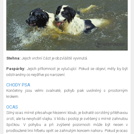
Stehna:
Jejich vrchní část je obzvláště vyvinutá.
Paspárky:
Jejich přítomnost je vylučující. Pokud se objeví, měly by být
odstraněny co nejdříve po narození.
CHODY PSA
Končetiny jsou velmi svalnaté, pohyb pak uvolněný s prostorným
krokem.
OCAS
Silný ocas mírně přesahuje hlezenní kloub, je bohatě osrstěný přiléhavou
srstí, ale ta nevytváří vlajku. V klidu i postoji je svěšený s mírně zahnutou
špičkou. V pohybu a při zvýšené pozornosti může být nesen v
prodloužené linii hřbetu opět se zahnutým koncem nahoru. Pokud je ocas