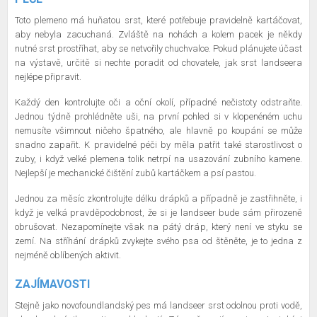
Toto plemeno má huňatou srst, které potřebuje pravidelně kartáčovat,
aby nebyla zacuchaná. Zvláště na nohách a kolem pacek je někdy
nutné srst prostříhat, aby se netvořily chuchvalce. Pokud plánujete účast
na výstavě, určitě si nechte poradit od chovatele, jak srst landseera
nejlépe připravit.
Každý den kontrolujte oči a oční okolí, případné nečistoty odstraňte.
Jednou týdně prohlédněte uši, na první pohled si v klopenéném uchu
nemusíte všimnout ničeho špatného, ale hlavně po koupání se může
snadno zapařit. K pravidelné péči by měla patřit také starostlivost o
zuby, i když velké plemena tolik netrpí na usazování zubního kamene.
Nejlepší je mechanické čištění zubů kartáčkem a psí pastou.
Jednou za měsíc zkontrolujte délku drápků a případně je zastřihněte, i
když je velká pravděpodobnost, že si je landseer bude sám přirozeně
obrušovat. Nezapomínejte však na pátý dráp, který není ve styku se
zemí. Na stříhání drápků zvykejte svého psa od štěněte, je to jedna z
nejméně oblíbených aktivit.
ZAJÍMAVOSTI
Stejně jako novofoundlandský pes má landseer srst odolnou proti vodě,