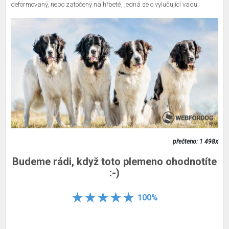
deformovaný, nebo zatočený na hřbetě, jedná se o vylučující vadu.
přečteno: 1 498x
Budeme rádi, když toto plemeno ohodnotíte
:-)
100%