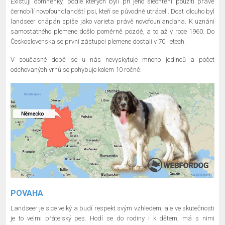
Existují domněnky, podle kterých byli při jeho šlechtění použiti právě
černobílí novofoundlandští psi, kteří se původně utráceli. Dost dlouho byl
landseer chápán spíše jako varieta právě novofounlanďana. K uznání
samostatného plemene došlo poměrně pozdě, a to až v roce 1960. Do
Československa se první zástupci plemene dostali v 70. letech.
V současné době se u nás nevyskytuje mnoho jedinců a počet
odchovaných vrhů se pohybuje kolem 10 ročně.
POVAHA
Landseer je sice velký a budí respekt svým vzhledem, ale ve skutečnosti
je to velmi přátelský pes. Hodí se do rodiny i k dětem, má s nimi