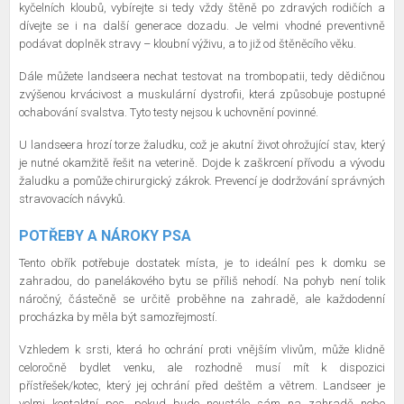
kyčelních kloubů, vybírejte si tedy vždy štěně po zdravých rodičích a
dívejte se i na další generace dozadu. Je velmi vhodné preventivně
podávat doplněk stravy – kloubní výživu, a to již od štěněcího věku.
Dále můžete landseera nechat testovat na trombopatii, tedy dědičnou
zvýšenou krvácivost a muskulární dystrofii, která způsobuje postupné
ochabování svalstva. Tyto testy nejsou k uchovnění povinné.
U landseera hrozí torze žaludku, což je akutní život ohrožující stav, který
je nutné okamžitě řešit na veterině. Dojde k zaškrcení přívodu a vývodu
žaludku a pomůže chirurgický zákrok. Prevencí je dodržování správných
stravovacích návyků.
POTŘEBY A NÁROKY PSA
Tento obřík potřebuje dostatek místa, je to ideální pes k domku se
zahradou, do panelákového bytu se příliš nehodí. Na pohyb není tolik
náročný, částečně se určitě proběhne na zahradě, ale každodenní
procházka by měla být samozřejmostí.
Vzhledem k srsti, která ho ochrání proti vnějším vlivům, může klidně
celoročně bydlet venku, ale rozhodně musí mít k dispozici
přístřešek/kotec, který jej ochrání před deštěm a větrem. Landseer je
velmi kontaktní pes, pokud bude neustále sám na zahradě nebo