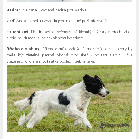
Bedra:
Svalnatá. Povolená bedra jsou vadou.
Záď:
Široká, z boku i zezadu jsou mohutné polštáře svalů.
Hrudní koš:
Hrudní koš je tvořený silně klenutými žebry a přechází do
široké hrudi mezi silně osvalenými lopatkami.
Břicho a slabiny:
Břicho je málo vztažené, mezi břichem a bedry by
měla být zřetelně patrná plochá prohlubeň v oblasti slabin. Příliš
vtažené břicho a a moc krátká poslední žebra také.