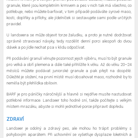
granule, které jsou kompletním krmivem a pes v nich tak má všechno, co
potřebuje, nebo můžete barfovat, v tom případě podáváte syrové maso,
kosti, doplňky a přílohy, ale jídelníček si sestavujete sami podle určitých
pravidel.
U landseera se může objevit torze žaludku, a proto je nutné dodržovat
správně stravovací návyky, tedy rozdělit denní porci alespoň do dvou
dávek a po jídle nechat psa v klidu odpočívat.
Při podávání granulí věnujte pozornost jejich výběru, musí to být granule
pro velká a obří plemena a dále také přihlížíte k věku. Až do věku 20–24
měsíců můžete podávat juniorské granule a pak přejít na dospělé.
Důležité je složení, na první místě musí obsahovat maso, rozhodně by to
neměla být přehlídka obilovin.
BARF je pro páníčky náročnější a hlavně si nejdříve musíte nastudovat
potřebné informace. Landseer toho hodně sní, takže počítejte s velkým
místem mrazáku, abyste si mohli jednotlivé porce připravit dopředu.
ZDRAVÍ
Landseer je odolný a zdravý pes, ale mohou ho trápit problémy s
pohybovým aparátem. Při uchovnění se vyšetřuje dysplazie loketních a