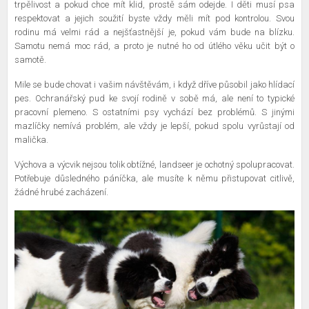
trpělivost a pokud chce mít klid, prostě sám odejde. I děti musí psa
respektovat a jejich soužití byste vždy měli mít pod kontrolou. Svou
rodinu má velmi rád a nejšťastnější je, pokud vám bude na blízku.
Samotu nemá moc rád, a proto je nutné ho od útlého věku učit být o
samotě.
Mile se bude chovat i vašim návštěvám, i když dříve působil jako hlídací
pes. Ochranářský pud ke svojí rodině v sobě má, ale není to typické
pracovní plemeno. S ostatními psy vychází bez problémů. S jinými
mazlíčky nemívá problém, ale vždy je lepší, pokud spolu vyrůstají od
malička.
Výchova a výcvik nejsou tolik obtížné, landseer je ochotný spolupracovat.
Potřebuje důsledného páníčka, ale musíte k němu přistupovat citlivě,
žádné hrubé zacházení.