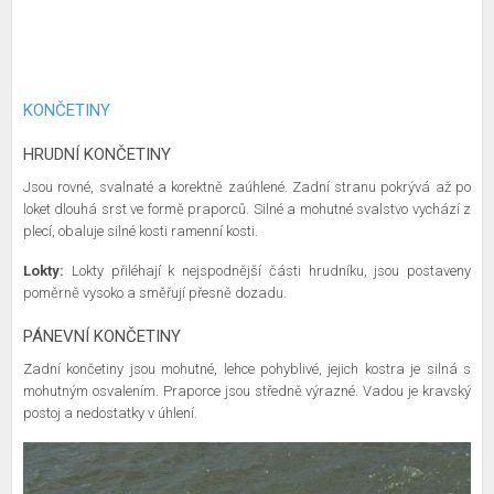
KONČETINY
HRUDNÍ KONČETINY
Jsou rovné, svalnaté a korektně zaúhlené. Zadní stranu pokrývá až po
loket dlouhá srst ve formě praporců. Silné a mohutné svalstvo vychází z
plecí, obaluje silné kosti ramenní kosti.
Lokty:
Lokty přiléhají k nejspodnější části hrudníku, jsou postaveny
poměrně vysoko a směřují přesně dozadu.
PÁNEVNÍ KONČETINY
Zadní končetiny jsou mohutné, lehce pohyblivé, jejich kostra je silná s
mohutným osvalením. Praporce jsou středně výrazné. Vadou je kravský
postoj a nedostatky v úhlení.