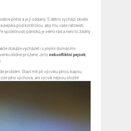
velice přilne a je jí oddaný. S dětmi vychází skvěle
í a pejska pod kontrolou, aby mu vaše ratolesti
e společností páníčků je velmi rád a není to žádný
takže dokáže vycházet i s jinými domácími
 venku klidně prožene. Je to
nekonfliktní pejsek
,
.
de problém. Stačí mít při výcviku plnou kapsu
tože jeho výchova, ani výcvik nejsou složité.