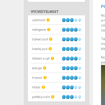
P
VYCVIČITELNOST
No
učenlivost
?
a 
om
inteligence
?
sa
Te
žvýkací pud
?
ma
kt
lovecký pud
?
No
štěkání a vytí
?
pa
energie
?
hravost
?
hlídač
?
potřeba cvičit
?