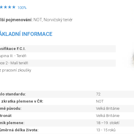
100%
lší pojmenování:
NOT, Norvičský teriér
ÁKLADNÍ INFORMACE
sifikace F.C.I.
pina III. - Teriéři
ce 2 - Malí teriéři
z pracovní zkoušky
slo standardu:
72
. zkratka plemene v ČR:
NOT
mě původu:
Velká Británie
tronát
Velká Británie
nik plemene:
18.–19. století
ůměrná délka života:
13 - 15 roků