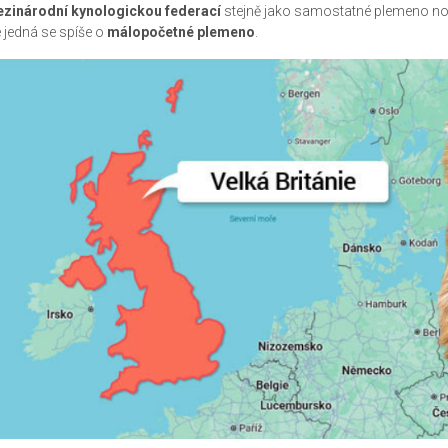
zinárodní kynologickou federací
stejně jako samostatné plemeno nor
e jedná se spíše o
málopočetné plemeno
.