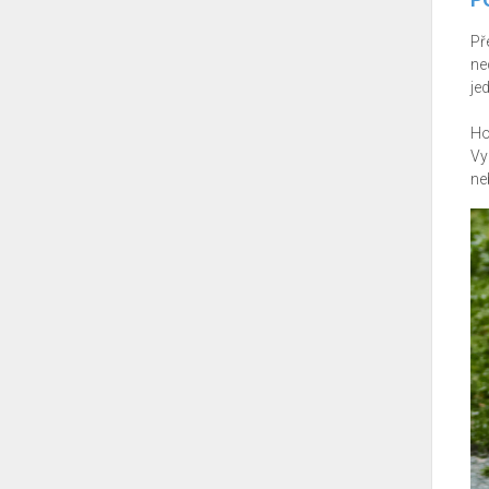
Př
ne
je
Ho
Vy
ne