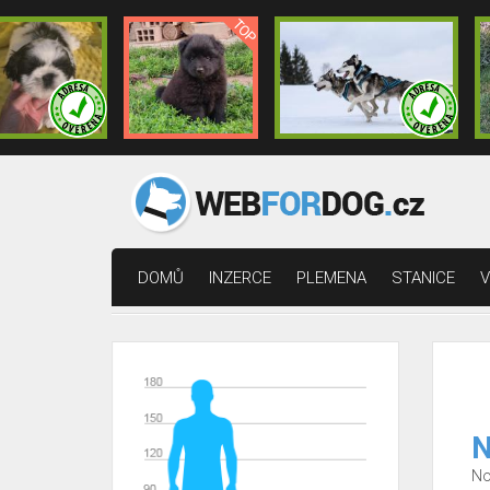
DOMŮ
INZERCE
PLEMENA
STANICE
V
N
No