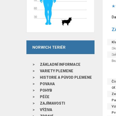
Da
Z
Kla
NORWICH TERIÉR
Sku
Sek
Be
ZÁKLADNÍ INFORMACE
VARIETY PLEMENE
HISTORIE A PŮVOD PLEMENE
Čí
POVAHA
Of
POHYB
Ze
PÉČE
Pa
ZAJÍMAVOSTI
Vz
VÝŽIVA
Pr