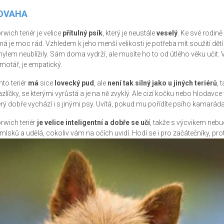
OVAHA
rwich teriér je velice
přítulný psík
, který je neustále
veselý
. Ke své rodině 
má je moc rád. Vzhledem k jeho menší velikosti je potřeba mít soužití dět
ylem neublížily. Sám doma vydrží, ale musíte ho to od útlého věku učit. V
motář, je empatický.
nto teriér
má
sice
lovecký pud
, ale
není tak silný jako u jiných teriérů
, 
zlíčky, se kterými vyrůstá a je na ně zvyklý. Ale cizí kočku nebo hlodavce
erý dobře vychází i s jinými psy. Uvítá, pokud mu pořídíte psího kamaráda
rwich teriér
je velice inteligentní a dobře se učí
, takže s výcvikem nebu
mlsků a udělá, cokoliv vám na očích uvidí. Hodí se i pro začátečníky, pro