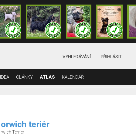
VYHLEDÁVÁNÍ
PŘIHLÁSIT
IDEA
ČLÁNKY
ATLAS
KALENDÁŘ
orwich teriér
rwich Terrier