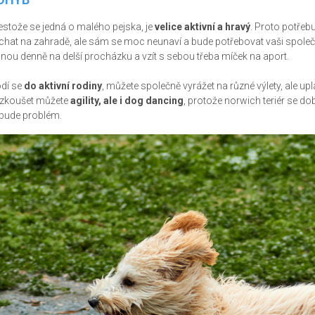
estože se jedná o malého pejska, je
velice aktivní a hravý
. Proto potřeb
chat na zahradě, ale sám se moc neunaví a bude potřebovat vaši společno
dnou denně na delší procházku a vzít s sebou třeba míček na aport.
dí se
do aktivní rodiny
, můžete společně vyrážet na různé výlety, ale up
zkoušet můžete
agility, ale i dog dancing
, protože norwich teriér se dob
bude problém.