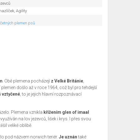
ezevců
zlíček, Agility
očetných plemen psů
em
. Obě plemena pocházejí
z Velké Británie
,
 plemen došlo až v roce 1964, což byl pro tehdejší
á
vztyčené
, to je jejich hlavní rozpoznávací
ázelo. Plemena vznikla
křížením glen of imaal
využíván na lov jezevců, lišek i krys. I přes svou
šil veliké oblibě.
lo pod názvem norwich teriér.
Je uznán
také