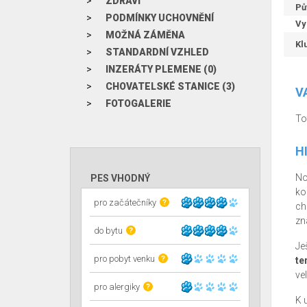
ZDRAVÍ
Pů
PODMÍNKY UCHOVNĚNÍ
Vy
MOŽNÁ ZÁMĚNA
Kl
STANDARDNÍ VZHLED
INZERÁTY PLEMENE (0)
CHOVATELSKÉ STANICE (3)
V
FOTOGALERIE
To
H
No
PES VHODNÝ
ko
pro začátečníky
?
ch
zn
do bytu
?
Je
pro pobyt venku
?
te
vel
pro alergiky
?
K 