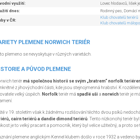
vodní využití:
Lovec hlodavců, lišek j
užití dnes:
Rodinný pes, Domácí ma
Klub chovatelů teriérů
uby v ČR:
Klub chovatelů málop
ARIETY PLEMENE NORWICH TERIÉR
to plemeno se nevyskytuje v různých varietách.
ISTORIE A PŮVOD PLEMENE
rwich teriér
má společnou historii se svým „bratrem“ norfolk teriér
nkrétné z jihovýchodní části, kde jsou stejnojmenná hrabství. K rozdělení
ovatele velký úspěch.
Norfolk
teriér má
spadlé uši
a
norwich
teriér je m
amení.
ště v 19. stoletím však k žádnému rozlišování těchto dvou psíků nedoch
riérů, cairn teriérů a dandie dimond teriérů
. Tento nízkonohý teriér byl 
ikost je to velký pracant a pomocník, který byl velice užitečný, a proto se tě
uznání plemene anglickým Kennel klubem došlo v roce 1932 a vedeno by