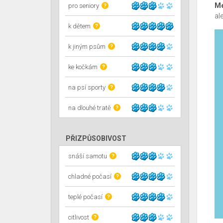
Me
pro seniory
?
al
k dětem
?
k jiným psům
?
ke kočkám
?
na psí sporty
?
na dlouhé tratě
?
PŘIZPŮSOBIVOST
snáší samotu
?
chladné počasí
?
teplé počasí
?
citlivost
?