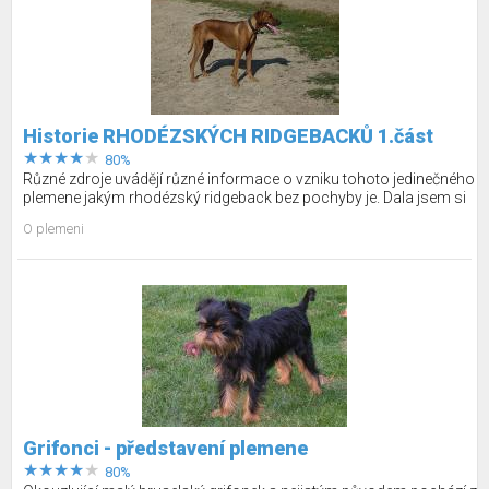
Historie RHODÉZSKÝCH RIDGEBACKŮ 1.část
80%
Různé zdroje uvádějí různé informace o vzniku tohoto jedinečného
plemene jakým rhodézský ridgeback bez pochyby je. Dala jsem si
tu práci a prozkoumala historii této rasy, přičemž jsem čerpala z
O plemeni
mnoha různých zdrojů.
Grifonci - představení plemene
80%