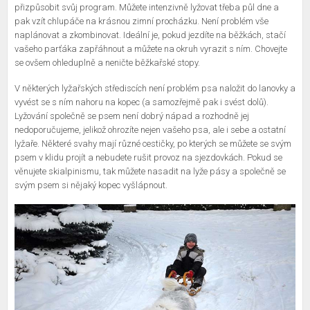
přizpůsobit svůj program. Můžete intenzivně lyžovat třeba půl dne a
pak vzít chlupáče na krásnou zimní procházku. Není problém vše
naplánovat a zkombinovat. Ideální je, pokud jezdíte na běžkách, stačí
vašeho parťáka zapřáhnout a můžete na okruh vyrazit s ním. Chovejte
se ovšem ohleduplně a neničte běžkařské stopy.
V některých lyžařských střediscích není problém psa naložit do lanovky a
vyvést se s ním nahoru na kopec (a samozřejmě pak i svést dolů).
Lyžování společně se psem není dobrý nápad a rozhodně jej
nedoporučujeme, jelikož ohrozíte nejen vašeho psa, ale i sebe a ostatní
lyžaře. Některé svahy mají různé cestičky, po kterých se můžete se svým
psem v klidu projít a nebudete rušit provoz na sjezdovkách. Pokud se
věnujete skialpinismu, tak můžete nasadit na lyže pásy a společně se
svým psem si nějaký kopec vyšlápnout.