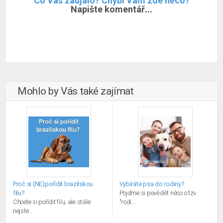
Co Vás zaujalo? Chybí Vám zde něco?
Napište komentář...
Mohlo by Vás také zajímat
Proč si (NE)pořídit brazilskou
Vybíráte psa do rodiny?
filu?
Pojďme si povědět něco o tzv.
Chcete si pořídit filu, ale stále
"rodi...
nejste...