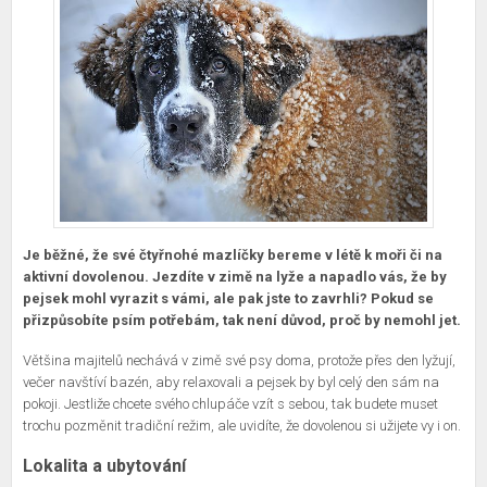
Je běžné, že své čtyřnohé mazlíčky bereme v létě k moři či na
aktivní dovolenou. Jezdíte v zimě na lyže a napadlo vás, že by
pejsek mohl vyrazit s vámi, ale pak jste to zavrhli? Pokud se
přizpůsobíte psím potřebám, tak není důvod, proč by nemohl jet.
Většina majitelů nechává v zimě své psy doma, protože přes den lyžují,
večer navštíví bazén, aby relaxovali a pejsek by byl celý den sám na
pokoji. Jestliže chcete svého chlupáče vzít s sebou, tak budete muset
trochu pozměnit tradiční režim, ale uvidíte, že dovolenou si užijete vy i on.
Lokalita a ubytování