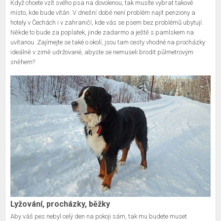
Když chcete vzít svého psa na dovolenou, tak musíte vybrat takové
místo, kde bude vítán. V dnešní době není problém najít penziony a
hotely v Čechách i v zahraničí, kde vás se psem bez problémů ubytují.
Někde to bude za poplatek, jinde zadarmo a ještě s pamlskem na
uvítanou. Zajímejte se také o okolí, jsou tam cesty vhodné na procházky
ideálně v zimě udržované, abyste se nemuseli brodit půlmetrovým
sněhem?
Lyžování, procházky, běžky
Aby váš pes nebyl celý den na pokoji sám, tak mu budete muset