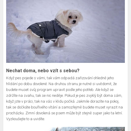
Nechat doma, nebo vzít s sebou?
Když pes pojede s vámi, tak vám odpadá zařizování ohledně jeho
hlídání po dobu dovolené. Na druhou stranu je nutné si uvědomit, že
budete muset svůj program upravit podle jeho potřeb. Ale když se
zdržíte na svahu, tak se nic neděje. Pokud je pes zvyklý být doma sám,
když jste v práci, tak na vás v klidu počká. Jakmile dorazíte na pokoj,
tak se dočkáte bouřlivého vítání a samozřejmě budete muset vyrazit na
procházku. Zimní dovolená se psem může být stejně super jako ta letní.
Vyzkoušejte to a uvidíte.