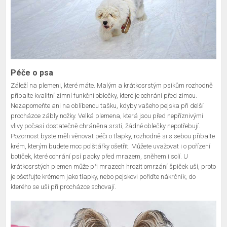
Péče o psa
Záleží na plemeni, které máte. Malým a krátkosrstým psíkům rozhodně
přibalte kvalitní zimní funkční oblečky, které je ochrání před zimou.
Nezapomeňte ani na oblíbenou tašku, kdyby vašeho pejska při delší
procházce zábly nožky. Velká plemena, která jsou před nepříznivými
vlivy počasí dostatečně chráněna srstí, žádné oblečky nepotřebují.
Pozornost byste měli věnovat péči o tlapky, rozhodně si s sebou přibalte
krém, kterým budete moc polštářky ošetřit. Můžete uvažovat i o pořízení
botiček, které ochrání psí packy před mrazem, sněhem i solí. U
krátkosrstých plemen může při mrazech hrozit omrzání špiček uší, proto
je ošetřujte krémem jako tlapky, nebo pejskovi pořiďte nákrčník, do
kterého se uši při procházce schovají.