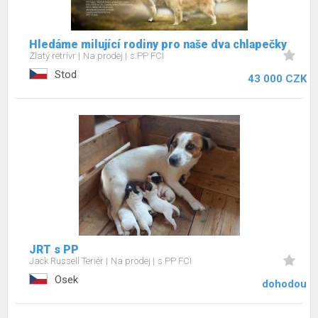
Hledáme milující rodiny pro naše dva chlapečky
Zlatý retrívr
Na prodej
s PP FCI
Stod
43 000 CZK
JRT s PP
Jack Russell Teriér
Na prodej
s PP FCI
Osek
dohodou