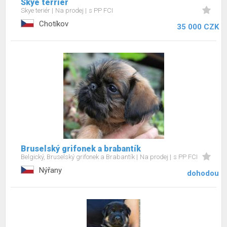
Skye terriér
Skye teriér
Na prodej
s PP FCI
Chotíkov
35 000 CZK
Bruselský grifonek a brabantík
Belgický, Bruselský grifonek a Brabantík
Na prodej
s PP FCI
Nýřany
dohodou