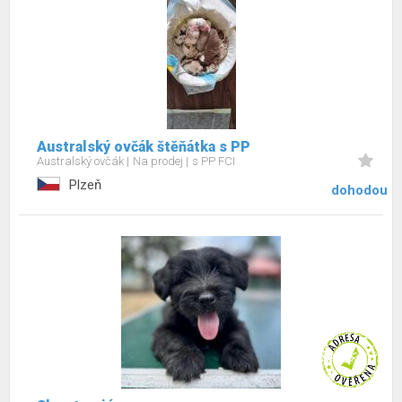
Australský ovčák štěňátka s PP
Australský ovčák
Na prodej
s PP FCI
Plzeň
dohodou