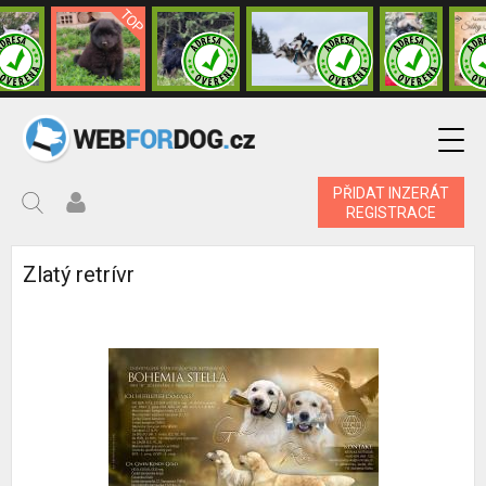
PŘIDAT INZERÁT
REGISTRACE
Zlatý retrívr