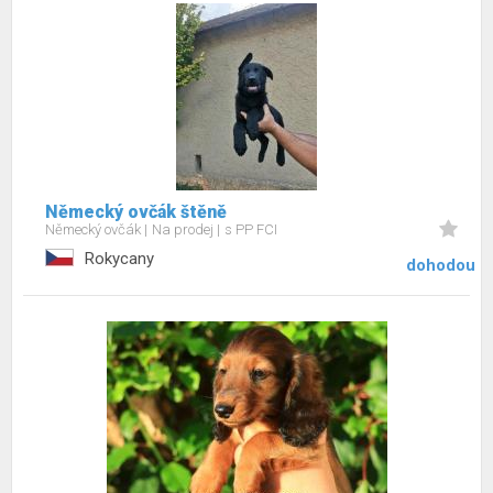
Německý ovčák štěně
Německý ovčák
Na prodej
s PP FCI
Rokycany
dohodou