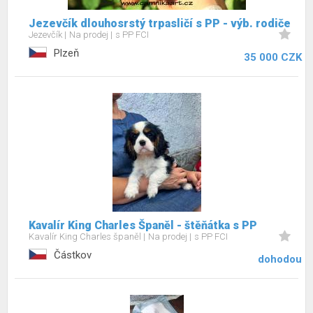
Jezevčík dlouhosrstý trpasličí s PP - výb. rodiče
Jezevčík
Na prodej
s PP FCI
Plzeň
35 000 CZK
Kavalír King Charles Španěl - štěňátka s PP
Kavalír King Charles španěl
Na prodej
s PP FCI
Částkov
dohodou