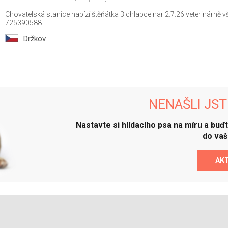
Chovatelská stanice nabízí štěňátka 3 chlapce nar 2.7.26 veterinárně 
725390588
Držkov
NENAŠLI JST
Nastavte si hlídacího psa na míru a bu
do vaš
AK