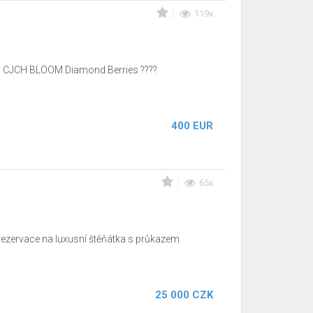
119x
JCH, CJCH BLOOM Diamond Berries ????
400 EUR
65x
 rezervace na luxusní štěňátka s průkazem
25 000 CZK