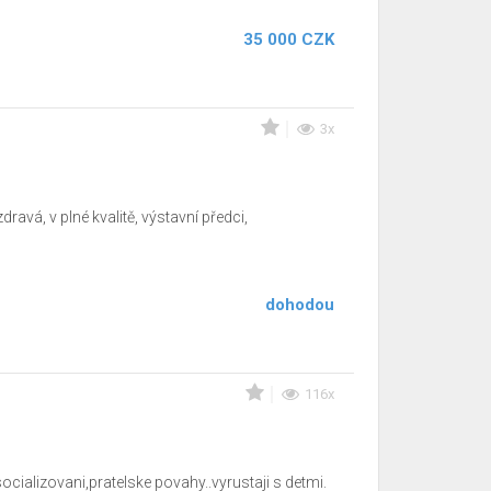
35 000 CZK
3x
avá, v plné kvalitě, výstavní předci,
dohodou
116x
cializovani,pratelske povahy..vyrustaji s detmi.