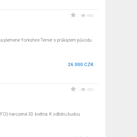
65x
ska plemene Yorkshire Terrier s průkazem původu
26 000 CZK
22x
 FCI) narozená 30. května. K odběru budou