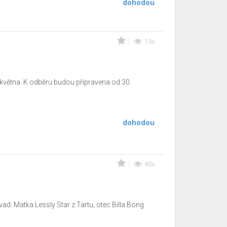
dohodou
15x
 května. K odběru budou připravena od 30.
dohodou
45x
d. Matka Lessly Star z Tartu, otec Billa Bong