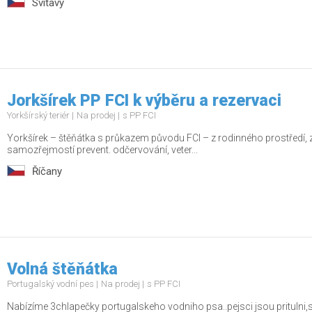
Svitavy
Jorkšírek PP FCI k výběru a rezervaci
Yorkšírský teriér
Na prodej
s PP FCI
Yorkšírek – štěňátka s průkazem původu FCI – z rodinného prostředí, zdr
samozřejmostí prevent. odčervování, veter...
Říčany
Volná štěňátka
Portugalský vodní pes
Na prodej
s PP FCI
Nabízíme 3chlapečky portugalskeho vodniho psa..pejsci jsou pritulni,so