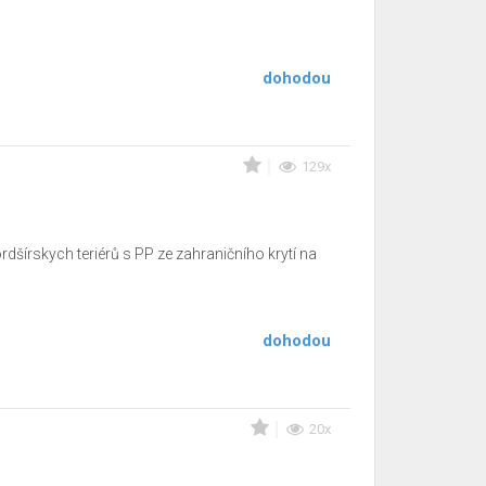
dohodou
129x
rdšírskych teriérů s PP ze zahraničního krytí na
dohodou
20x