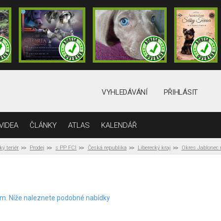
VYHLEDÁVÁNÍ
PŘIHLÁSIT
VIDEA
ČLÁNKY
ATLAS
KALENDÁŘ
ký teriér
Prodej
s PP FCI
Česká republika
Liberecký kraj
Okres Jablonec
elem. Níže naleznete podobné nabídky