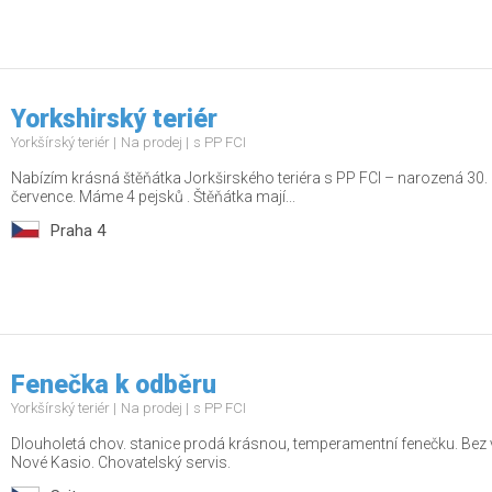
Yorkshirský teriér
Yorkšírský teriér
Na prodej
s PP FCI
Nabízím krásná štěňátka Jorkširského teriéra s PP FCI – narozená 30.
července. Máme 4 pejsků . Štěňátka mají...
Praha 4
Fenečka k odběru
Yorkšírský teriér
Na prodej
s PP FCI
Dlouholetá chov. stanice prodá krásnou, temperamentní fenečku. Bez va
Nové Kasio. Chovatelský servis.