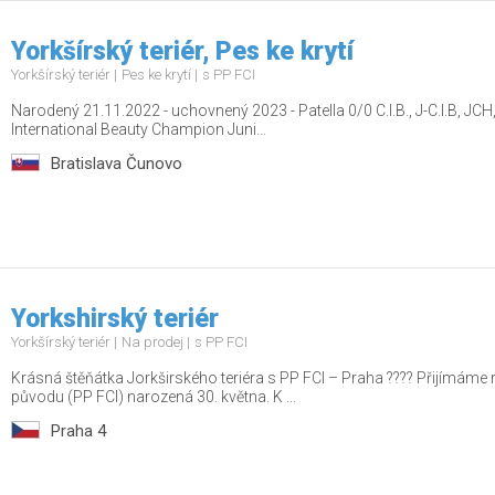
Yorkšírský teriér, Pes ke krytí
Yorkšírský teriér
Pes ke krytí
s PP FCI
Narodený 21.11.2022 - uchovnený 2023 - Patella 0/0 C.I.B., J-C.I.B, 
International Beauty Champion Juni...
Bratislava Čunovo
Yorkshirský teriér
Yorkšírský teriér
Na prodej
s PP FCI
Krásná štěňátka Jorkširského teriéra s PP FCI – Praha ???? Přijímáme
původu (PP FCI) narozená 30. května. K ...
Praha 4