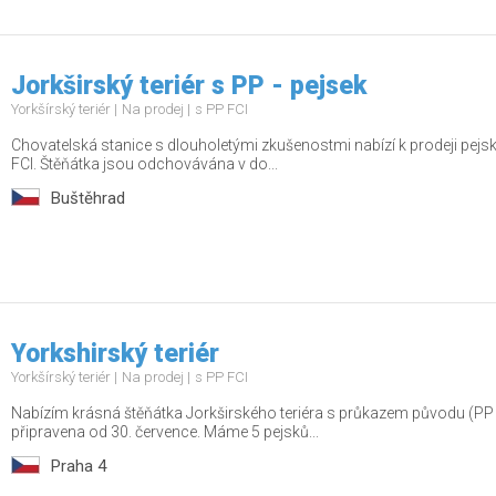
Jorkširský teriér s PP - pejsek
Yorkšírský teriér
Na prodej
s PP FCI
Chovatelská stanice s dlouholetými zkušenostmi nabízí k prodeji pej
FCI. Štěňátka jsou odchovávána v do...
Buštěhrad
Yorkshirský teriér
Yorkšírský teriér
Na prodej
s PP FCI
Nabízím krásná štěňátka Jorkširského teriéra s průkazem původu (PP
připravena od 30. července. Máme 5 pejsků...
Praha 4