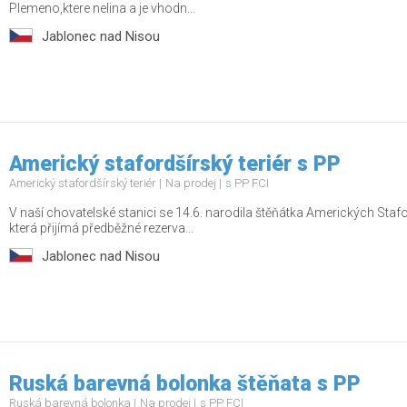
Plemeno,ktere nelina a je vhodn...
Jablonec nad Nisou
Americký stafordšírský teriér s PP
Americký stafordšírský teriér
Na prodej
s PP FCI
V naší chovatelské stanici se 14.6. narodila štěňátka Amerických Stafo
která přijímá předběžné rezerva...
Jablonec nad Nisou
Ruská barevná bolonka štěňata s PP
Ruská barevná bolonka
Na prodej
s PP FCI