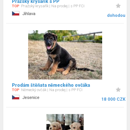
Pražský krysařík s PP
TOP
Pražský krysařík
Na prodej
s PP FCI
Jihlava
dohodou
Prodám štěňata německého ovčáka
TOP
Německý ovčák
Na prodej
s PP FCI
Jesenice
18 000 CZK