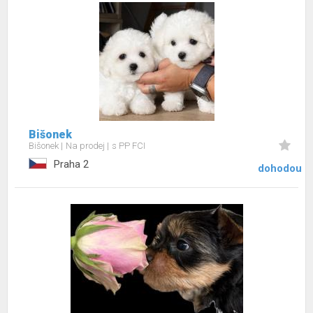
Bišonek
Bišonek
Na prodej
s PP FCI
Praha 2
dohodou