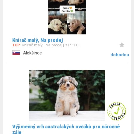
Knírač malý, Na prodej
TOP
Knírač malý
Na prodej
s PP FCI
Alekšince
dohodou
Výjimečný vrh australských ovčáků pro náročné
záje