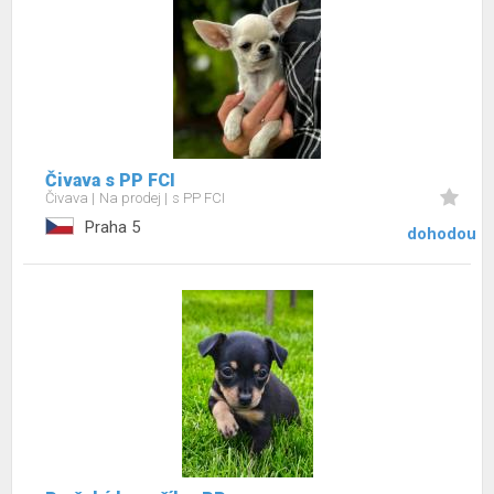
Čivava s PP FCI
Čivava
Na prodej
s PP FCI
Praha 5
dohodou