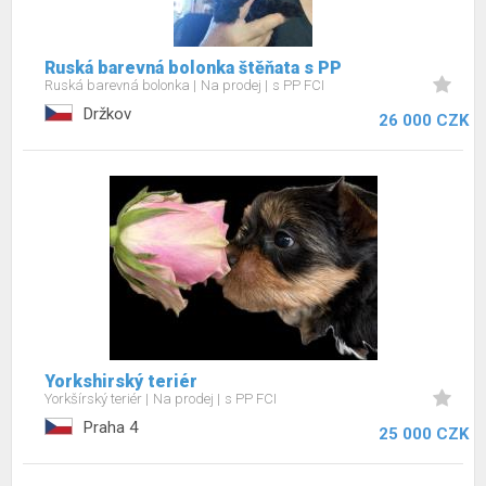
Ruská barevná bolonka štěňata s PP
Ruská barevná bolonka
Na prodej
s PP FCI
Držkov
26 000 CZK
Yorkshirský teriér
Yorkšírský teriér
Na prodej
s PP FCI
Praha 4
25 000 CZK