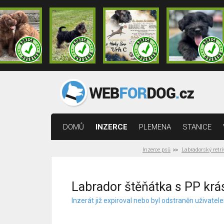
DOMŮ
INZERCE
PLEMENA
STANICE
Inzerce psů
Labradorský retrí
Labrador štěňátka s PP krás
Inzerát již expiroval nebo byl odstraněn uživat