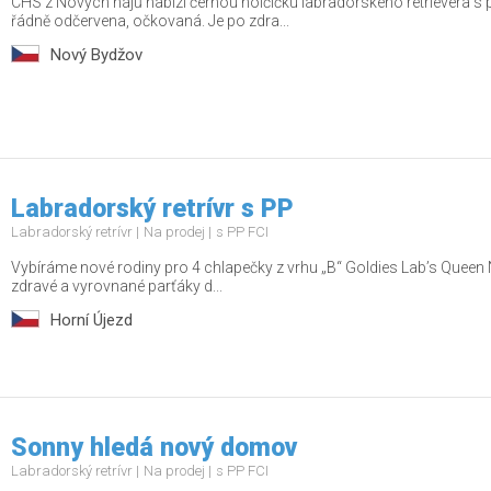
CHS z Nových hájů nabízí černou holčičku labradorského retrievera s
řádně odčervena, očkovaná. Je po zdra...
Nový Bydžov
Labradorský retrívr s PP
Labradorský retrívr
Na prodej
s PP FCI
Vybíráme nové rodiny pro 4 chlapečky z vrhu „B“ Goldies Lab’s Queen 
zdravé a vyrovnané parťáky d...
Horní Újezd
Sonny hledá nový domov
Labradorský retrívr
Na prodej
s PP FCI