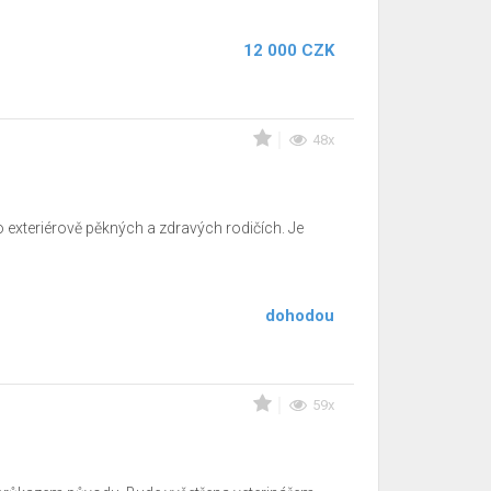
12 000 CZK
48x
 exteriérově pěkných a zdravých rodičích. Je
dohodou
59x