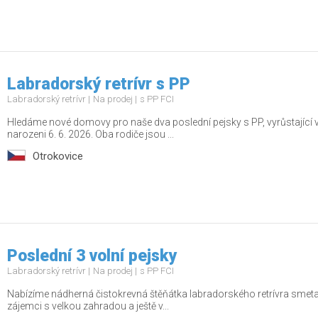
Labradorský retrívr s PP
Labradorský retrívr
Na prodej
s PP FCI
Hledáme nové domovy pro naše dva poslední pejsky s PP, vyrůstající v
narozeni 6. 6. 2026. Oba rodiče jsou ...
Otrokovice
Poslední 3 volní pejsky
Labradorský retrívr
Na prodej
s PP FCI
Nabízíme nádherná čistokrevná štěňátka labradorského retrívra smetan
zájemci s velkou zahradou a ještě v...