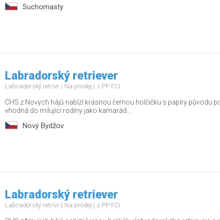
Suchomasty
Labradorský retriever
Labradorský retrívr
Na prodej
s PP FCI
CHS z Nových hájů nabízí krásnou černou holčičku s papíry původu po
vhodná do milující rodiny jako kamarád...
Nový Bydžov
Labradorský retriever
Labradorský retrívr
Na prodej
s PP FCI