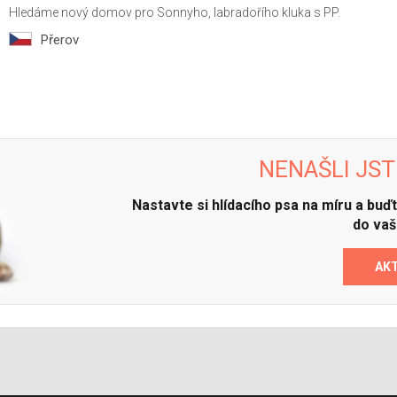
Hledáme nový domov pro Sonnyho, labradořího kluka s PP.
Přerov
NENAŠLI JST
Nastavte si hlídacího psa na míru a bu
do vaš
AK