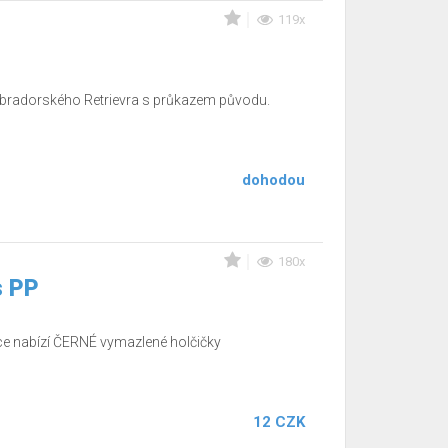
119x
abradorského Retrievra s průkazem původu.
dohodou
180x
s PP
 nabízí ČERNÉ vymazlené holčičky
12 CZK