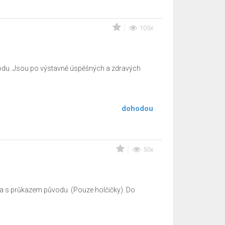
105x
vodu. Jsou po výstavně úspěšných a zdravých
dohodou
50x
ra s průkazem původu. (Pouze holčičky). Do