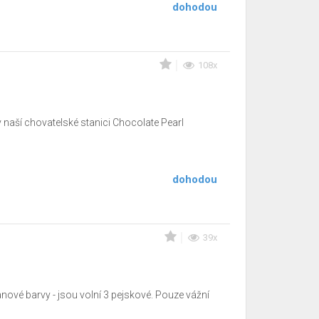
dohodou
108x
 naší chovatelské stanici Chocolate Pearl
dohodou
39x
ové barvy - jsou volní 3 pejskové. Pouze vážní