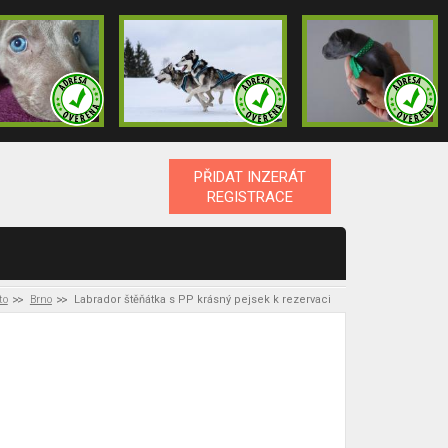
PŘIDAT INZERÁT
REGISTRACE
to
Brno
Labrador štěňátka s PP krásný pejsek k rezervaci