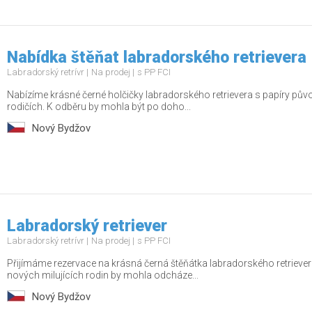
Nabídka štěňat labradorského retrievera
Labradorský retrívr
Na prodej
s PP FCI
Nabízíme krásné černé holčičky labradorského retrievera s papíry pů
rodičích. K odběru by mohla být po doho...
Nový Bydžov
Labradorský retriever
Labradorský retrívr
Na prodej
s PP FCI
Přijímáme rezervace na krásná černá štěňátka labradorského retrieve
nových milujících rodin by mohla odcháze...
Nový Bydžov