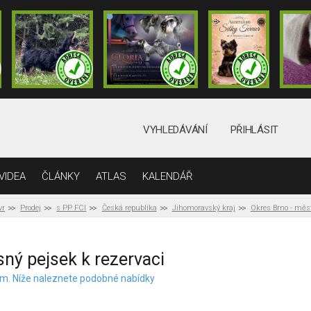
VYHLEDÁVÁNÍ
PŘIHLÁSIT
VIDEA
ČLÁNKY
ATLAS
KALENDÁŘ
vr
Prodej
s PP FCI
Česká republika
Jihomoravský kraj
Okres Brno - měs
ný pejsek k rezervaci
elem. Níže naleznete podobné nabídky