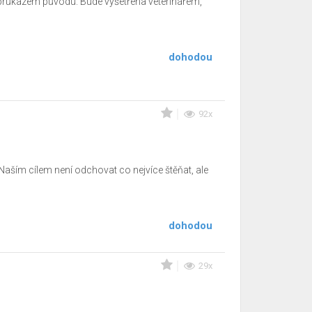
 průkazem původu. Bude vyšetřena veterinářem,
dohodou
92x
Naším cílem není odchovat co nejvíce štěňat, ale
dohodou
29x