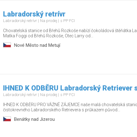
Labradorský retrívr
Labradorský retrívr
Na prodej
s PP FCI
Chovatelská stanice od Břehů Rozkoše nabízí čokoládová štěňátka L
Matka Foggi od Břehů Rozkoše, Otec Larry od...
Nové Město nad Metují
IHNED K ODBĚRU Labradorský Retriever 
Labradorský retrívr
Na prodej
s PP FCI
IHNED K ODBĚRU PRO VÁŽNÉ ZÁJEMCE naše malá chovatelská stanice
čistokrevného Labradorského Retrievera s průkazem původ...
Benátky nad Jizerou