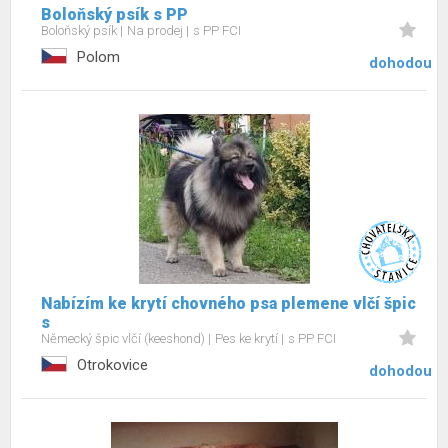
Boloňský psík s PP
Boloňský psík
Na prodej
s PP FCI
Polom
dohodou
Nabízím ke krytí chovného psa plemene vlčí špic
s
Německý špic vlčí (keeshond)
Pes ke krytí
s PP FCI
Otrokovice
dohodou