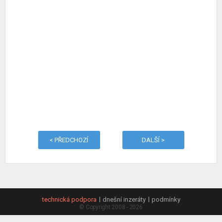
< PŘEDCHOZÍ
DALŠÍ >
technická podpora
dnešní inzeráty
podmínky
© Copyright 2008 - 2026