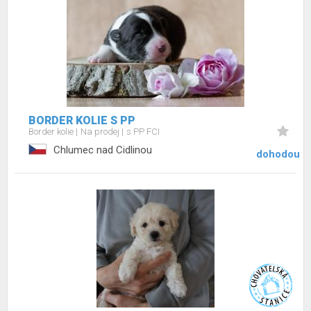
BORDER KOLIE S PP
Border kolie
Na prodej
s PP FCI
Chlumec nad Cidlinou
dohodou