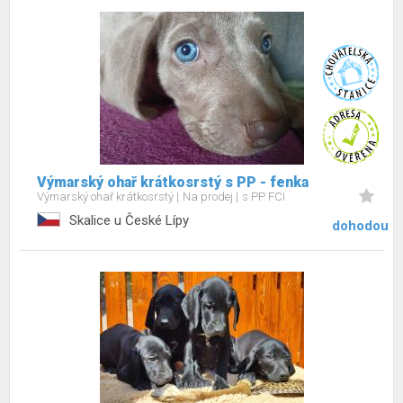
Výmarský ohař krátkosrstý s PP - fenka
Výmarský ohař krátkosrstý
Na prodej
s PP FCI
Skalice u České Lípy
dohodou