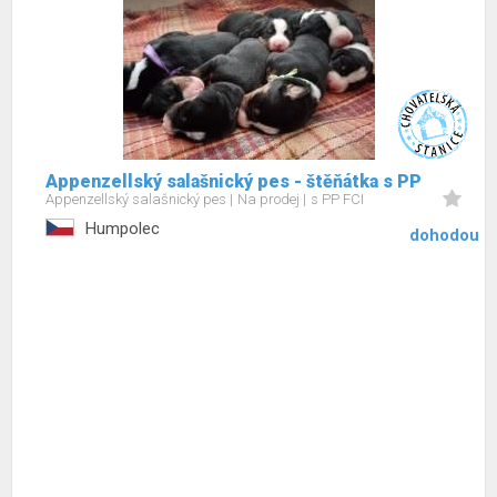
Appenzellský salašnický pes - štěňátka s PP
Appenzellský salašnický pes
Na prodej
s PP FCI
Humpolec
dohodou