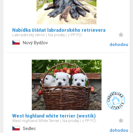
Nabídka štěňat labradorského retrievera
Labradorský retrívr
Na prodej
s PP FCI
Nový Bydžov
dohodou
West highland white terrier (westík)
West Highland White Terrier
Na prodej
s PP FCI
Sedlec
dohodou