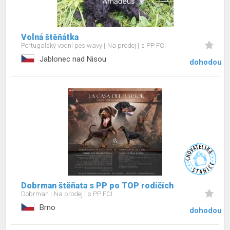
Volná štěňátka
Portugalský vodní pes wavy
Na prodej
s PP FCI
Jablonec nad Nisou
dohodou
Dobrman štěňata s PP po TOP rodičích
Dobrman
Na prodej
s PP FCI
Brno
dohodou