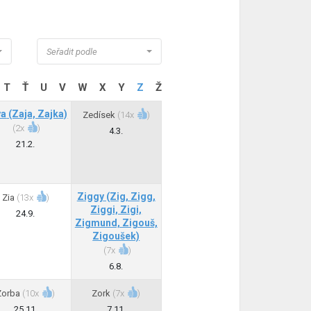
Seřadit podle
T
Ť
U
V
W
X
Y
Z
Ž
ya
(Zaja, Zajka)
Zedísek
(
14x
)
(
2x
)
4.3.
21.2.
Ziggy
(Zig, Zigg,
Zia
(
13x
)
Ziggi, Zigi,
24.9.
Zigmund, Zigouš,
Zigoušek)
(
7x
)
6.8.
Zorba
(
10x
)
Zork
(
7x
)
25.11.
7.11.