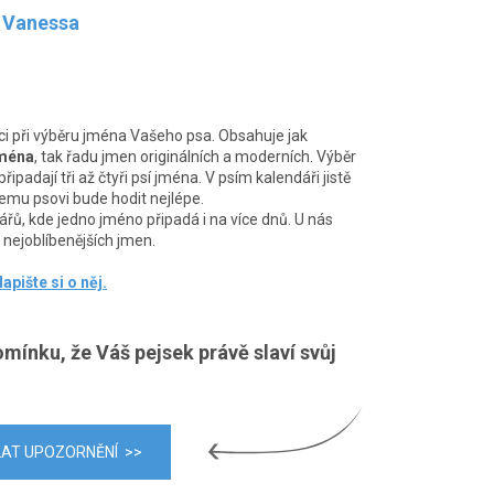
, Vanessa
při výběru jména Vašeho psa. Obsahuje jak
jména
, tak řadu jmen originálních a moderních. Výběr
ipadají tři až čtyři psí jména. V psím kalendáři jistě
emu psovi bude hodit nejlépe.
řů, kde jedno jméno připadá i na více dnů. U nás
nejoblíbenějších jmen.
apište si o něj.
omínku, že Váš pejsek právě slaví svůj
LAT UPOZORNĚNÍ >>