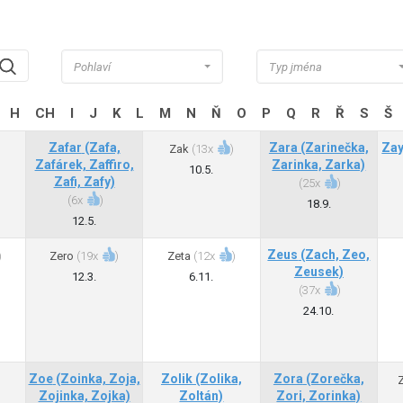
Pohlaví
Typ jména
H
CH
I
J
K
L
M
N
Ň
O
P
Q
R
Ř
S
Š
Zafar
(Zafa,
Zara
(Zarinečka,
Za
Zak
(
13x
)
Zafárek, Zaffiro,
Zarinka, Zarka)
10.5.
Zafi, Zafy)
(
25x
)
(
6x
)
18.9.
12.5.
Zeus
(Zach, Zeo,
)
Zero
(
19x
)
Zeta
(
12x
)
Zeusek)
12.3.
6.11.
(
37x
)
24.10.
Zoe
(Zoinka, Zoja,
Zolik
(Zolika,
Zora
(Zorečka,
Zojinka, Zojka)
Zoltán)
Zori, Zorinka)