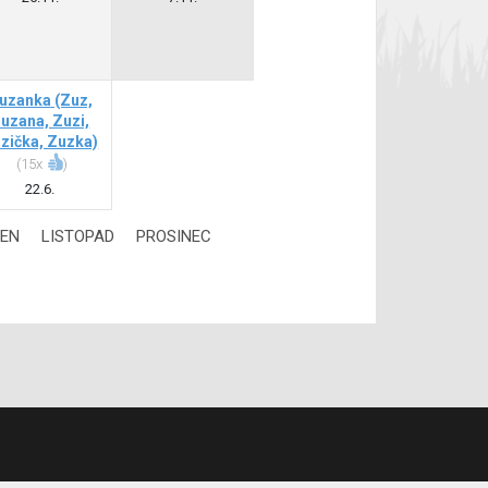
uzanka
(Zuz,
uzana, Zuzi,
zička, Zuzka)
(
15x
)
22.6.
JEN
LISTOPAD
PROSINEC