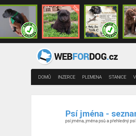
DOMŮ
INZERCE
PLEMENA
STANICE
V
Psí jména - sezna
psí jména, jména psů a přehledný psí