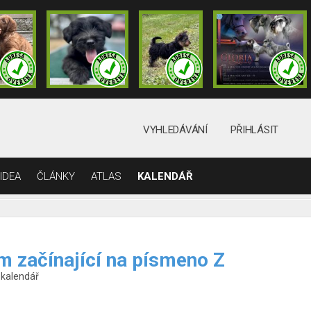
VYHLEDÁVÁNÍ
PŘIHLÁSIT
IDEA
ČLÁNKY
ATLAS
KALENDÁŘ
m začínající na písmeno Z
 kalendář