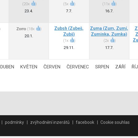
(
20x
)
(
5x
)
(
11x
)
23.4.
7.7.
16.7.
Zubsh
(Zubeš,
Zuma
(Zum, Zumí,
Z
)
Zorro
(
18x
)
Zubš)
Zuminka, Zumka)
Z
20.1.
Zu
(
1x
)
(
2x
)
29.11.
17.7.
DUBEN
KVĚTEN
ČERVEN
ČERVENEC
SRPEN
ZÁŘÍ
ŘÍ
podmínky
zvýhodnění inzerátů
facebook
Cookie souhlas