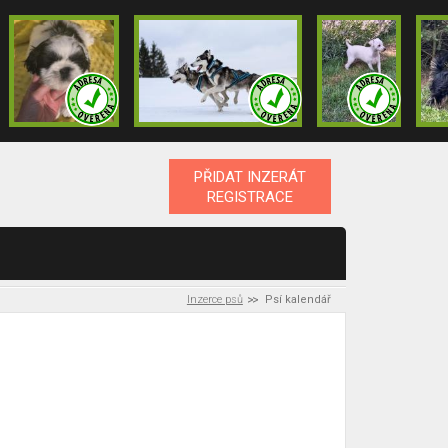
PŘIDAT INZERÁT
REGISTRACE
Inzerce psů
Psí kalendář