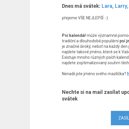
Dnes má svátek:
Lara, Larry
přejeme VŠE NEJLEPŠÍ :-)
Psí kalendář
může významně pomoci 
tradiční a dlouhodobě populární
psí 
je značně široký, neboť na každý den př
najdete takové jméno, které se k Vaš
Existuje mnoho různých psích kalendá
najdete zoptimalizovaný souhrn těch 
Nenašli jste jméno svého mazlíčka?
N
Nechte si na mail zasílat up
svátek
ZASÍ