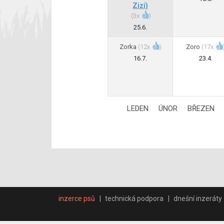
Zizi)
(
3x
)
25.6.
Zorka
(
12x
)
Zoro
(
17x
16.7.
23.4.
LEDEN
ÚNOR
BŘEZEN
inzerce psů
technická podpora
dnešní inzeráty