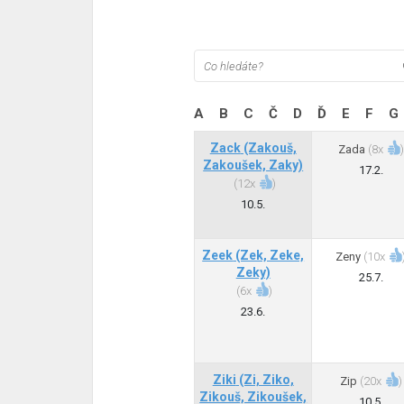
A
B
C
Č
D
Ď
E
F
G
Zack
(Zakouš,
Zada
(
8x
)
Zakoušek, Zaky)
17.2.
(
12x
)
10.5.
Zeek
(Zek, Zeke,
Zeny
(
10x
Zeky)
25.7.
(
6x
)
23.6.
Ziki
(Zi, Ziko,
Zip
(
20x
)
Zikouš, Zikoušek,
10.5.