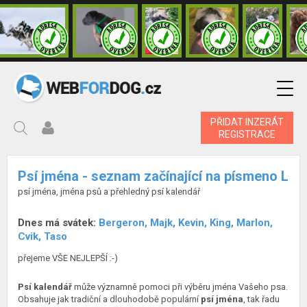
PŘIDAT INZERÁT
REGISTRACE
Psí jména - seznam začínající na písmeno L
psí jména, jména psů a přehledný psí kalendář
Dnes má svátek:
Bergeron, Majk, Kevin, King, Marlon,
Cvik, Taso
přejeme VŠE NEJLEPŠÍ :-)
Psí kalendář
může významně pomoci při výběru jména Vašeho psa.
Obsahuje jak tradiční a dlouhodobě populární
psí jména
, tak řadu