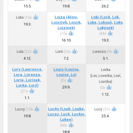
15.5.
19.8.
26.2.
Lojza
(Alois,
Loki
(Lock, Lok,
Lobo
(
10x
)
Lojzíček, Lojzík,
Loke, Lokouš, Loky,
19.3.
Lojzínek)
Lokýsek)
(
10x
)
(
44x
)
16.10.
19.3.
Lola
(
22x
)
Lord
(
25x
)
Lorenzo
(
9x
)
4.12.
7.2.
5.1.
Lory
(Lawrence,
Louis
(Louisa,
Lovka
Lora, Lorenza,
Louiss, Lu)
(Lov, Lovečka, Loví,
Lorie, Lorísek,
(
2x
)
Lovička)
Lorka, Lorý)
29.9.
(
0x
)
(
21x
)
1.12.
1.1.
Lucky
(Louk, Louke,
Luccy
(
10x
)
Lucy
(
37x
)
Lucas, Luck, Luckie,
19.8.
25.4.
Lukee)
(
60x
)
18.8.