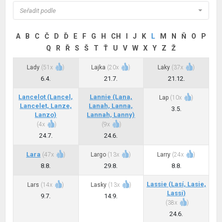
Seřadit podle
A
B
C
Č
D
Ď
E
F
G
H
CH
I
J
K
L
M
N
Ň
O
P
Q
R
Ř
S
Š
T
Ť
U
V
W
X
Y
Z
Ž
Lady
(
51x
)
Lajka
(
20x
)
Laky
(
37x
)
6.4.
21.7.
21.12.
Lancelot
(Lancel,
Lannie
(Lana,
Lap
(
10x
)
Lancelet, Lanze,
Lanah, Lanna,
3.5.
Lanzo)
Lannah, Lanny)
(
4x
)
(
9x
)
24.7.
24.6.
Lara
(
47x
)
Largo
(
13x
)
Larry
(
24x
)
8.8.
29.8.
8.8.
Lassie
(Lasí, Lasie,
Lars
(
14x
)
Lasky
(
13x
)
Lassi)
9.7.
14.9.
(
38x
)
24.6.