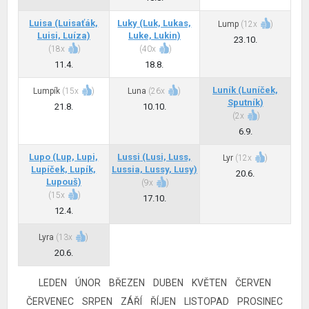
Luisa
(Luisaťák,
Luky
(Luk, Lukas,
Lump
(
12x
)
Luisi, Luíza)
Luke, Lukin)
23.10.
(
18x
)
(
40x
)
11.4.
18.8.
Luník
(Luníček,
Lumpík
(
15x
)
Luna
(
26x
)
Sputník)
21.8.
10.10.
(
2x
)
6.9.
Lupo
(Lup, Lupi,
Lussi
(Lusi, Luss,
Lyr
(
12x
)
Lupíček, Lupík,
Lussia, Lussy, Lusy)
20.6.
Lupouš)
(
9x
)
(
15x
)
17.10.
12.4.
Lyra
(
13x
)
20.6.
LEDEN
ÚNOR
BŘEZEN
DUBEN
KVĚTEN
ČERVEN
ČERVENEC
SRPEN
ZÁŘÍ
ŘÍJEN
LISTOPAD
PROSINEC