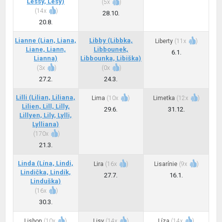
Lessy, Lesy)
(
5x
)
(
14x
)
28.10.
20.8.
Lianne
(Lian, Liana,
Libby
(Libbka,
Liberty
(
11x
)
Liane, Liann,
Libbounek,
6.1.
Lianna)
Libbounka, Libiška)
(
3x
)
(
0x
)
27.2.
24.3.
Lilli
(Lilian, Liliana,
Lima
(
10x
)
Limetka
(
12x
)
Lilien, Lill, Lilly,
29.6.
31.12.
Lillyen, Lily, Lylli,
Lylliana)
(
170x
)
21.3.
Linda
(Lína, Lindi,
Lira
(
16x
)
Lisarínie
(
9x
)
Lindička, Lindík,
27.7.
16.1.
Linduška)
(
16x
)
30.3.
Lisbon
(
10x
)
Lisy
(
14x
)
Líza
(
14x
)