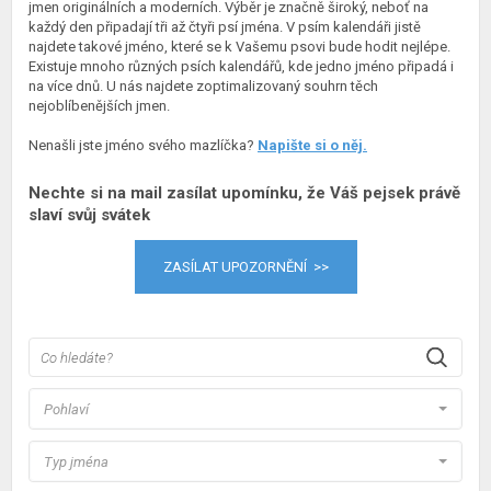
jmen originálních a moderních. Výběr je značně široký, neboť na
každý den připadají tři až čtyři psí jména. V psím kalendáři jistě
najdete takové jméno, které se k Vašemu psovi bude hodit nejlépe.
Existuje mnoho různých psích kalendářů, kde jedno jméno připadá i
na více dnů. U nás najdete zoptimalizovaný souhrn těch
nejoblíbenějších jmen.
Nenašli jste jméno svého mazlíčka?
Napište si o něj.
Nechte si na mail zasílat upomínku, že Váš pejsek právě
slaví svůj svátek
ZASÍLAT UPOZORNĚNÍ >>
Pohlaví
Typ jména