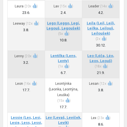
Laura
(
20x
)
Lav
(
15x
)
Leader
(
14x
)
23.6.
2.4.
4.2.
Lego
(Leggo, Legí,
Leila
(Leil, Leili,
Leeway
(
12x
)
Legouš, Legoušek)
Leilka, Leilouš,
3.8.
Leiloušek)
(
5x
)
(
2x
)
10.8.
30.12.
Lentilka
(Lens,
Leo
(Léča, Léo,
Lenny
(
20x
)
Lenty)
Leos, Leouš)
3.2.
(
1x
)
(
18x
)
6.7.
21.9.
Leon
(
16x
)
Leontýnka
Lesan
(
12x
)
(Leonka, Leontýna,
17.7.
3.8.
Leuška)
(
15x
)
17.7.
Lessie
(Les, Lesi,
Lev
(Levaš, Levíček,
Lex
(
23x
)
Lesie, Less, Lessi,
Levík)
8.6.