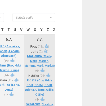
Seřadit podle
T
Ť
U
V
W
X
Y
Z
Ž
6.7.
7.7.
lan
(Aláneček,
Fogy
(
13x
)
lánek, Alanouš,
Jofre
(
7x
)
Alanoušek)
Marlenka
(Madla,
(
19x
)
Maria, Marlen,
akim
(Hak, Haki,
Marlena, Marli, Marluš)
Hakimo, Kimo)
(
6x
)
(
14x
)
Natálka
(
24x
)
Jiskra
(
11x
)
Odeta
(Oda, Oddy,
entilka
(Lens,
Odet, Odete, Odett,
Lenty)
Odetta, Odette, Odilia,
(
1x
)
Odilie)
(
4x
)
Scratchy
(Scratchi,