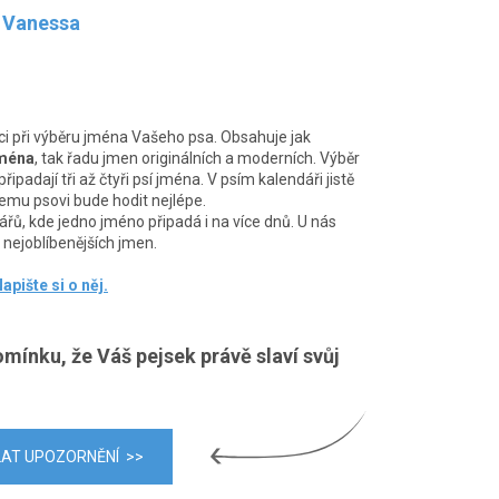
, Vanessa
při výběru jména Vašeho psa. Obsahuje jak
jména
, tak řadu jmen originálních a moderních. Výběr
ipadají tři až čtyři psí jména. V psím kalendáři jistě
emu psovi bude hodit nejlépe.
řů, kde jedno jméno připadá i na více dnů. U nás
nejoblíbenějších jmen.
apište si o něj.
omínku, že Váš pejsek právě slaví svůj
LAT UPOZORNĚNÍ >>