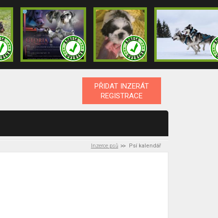
PŘIDAT INZERÁT
REGISTRACE
Inzerce psů
Psí kalendář