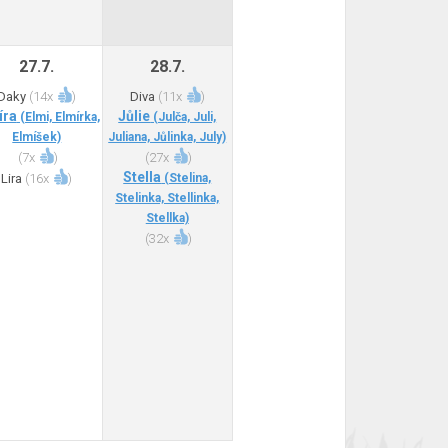
27.7.
28.7.
Daky
(
14x
)
Diva
(
11x
)
íra
Jůlie
(Elmi, Elmírka,
(Julča, Juli,
Elmíšek)
Juliana, Jůlinka, July)
(
7x
)
(
27x
)
Stella
Lira
(
16x
)
(Stelina,
Stelinka, Stellinka,
Stellka)
(
32x
)