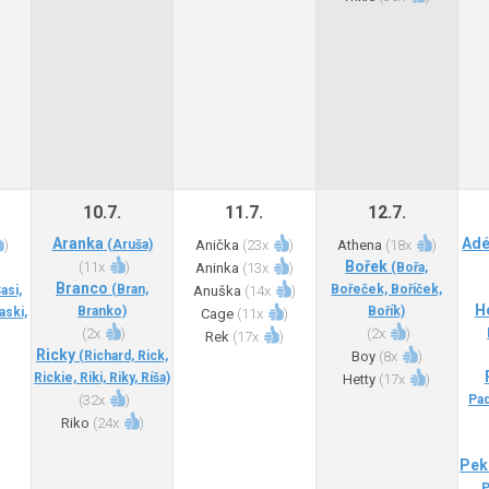
10.7.
11.7.
12.7.
Aranka
Adé
)
(Aruša)
Anička
(
23x
)
Athena
(
18x
)
Bořek
(
11x
)
)
Aninka
(
13x
)
(Bořa,
Branco
(Bran,
Bořeček, Boříček,
asi,
Anuška
(
14x
)
H
Branko)
Bořík)
aski,
Cage
(
11x
)
(
2x
)
(
2x
)
Rek
(
17x
)
Ricky
(Richard, Rick,
Boy
(
8x
)
Rickie, Riki, Riky, Ríša)
Hetty
(
17x
)
(
32x
)
Pad
Riko
(
24x
)
Pek
P