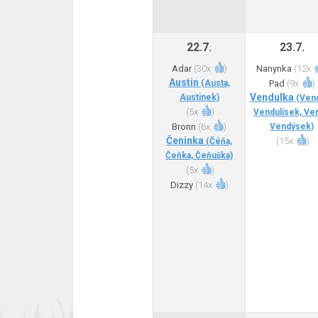
22.7.
23.7.
Adar
(
30x
)
Nanynka
(
12x
Austin
(Austa,
Pad
(
9x
)
Vendulka
Austinek)
(Vend
(
5x
)
Vendulísek, Ven
Bronn
(
6x
)
Vendýsek)
Čeninka
(
15x
)
(Čéňa,
Čeňka, Čeňuška)
(
5x
)
Dizzy
(
14x
)