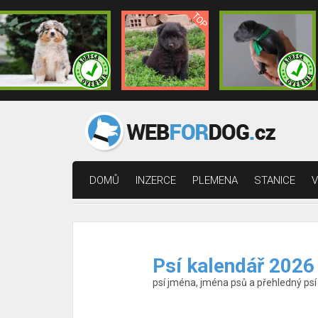
DOMŮ
INZERCE
PLEMENA
STANICE
V
Psí kalendář 2026
psí jména, jména psů a přehledný psí