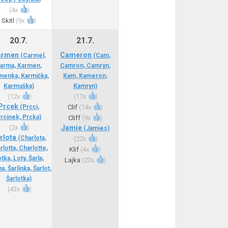
(
4x
)
Skitl
(
9x
)
20.7.
21.7.
armen
Cameron
(Carmel,
(Cam,
arma, Karmen,
Camron, Camryn,
menka, Karmička,
Kam, Kameron,
Karmuška)
Kamryn)
(
12x
)
(
17x
)
Prcek
(Prcci,
Clif
(
14x
)
rcínek, Prcka)
Cliff
(
9x
)
(
2x
)
Jamie
(Jamies)
rlota
(Charlota,
(
22x
)
rlotta, Charlotte,
Klif
(
4x
)
tka, Loty, Šarla,
Lajka
(
20x
)
na, Šarlinka, Šarlot,
Šarlotka)
(
43x
)