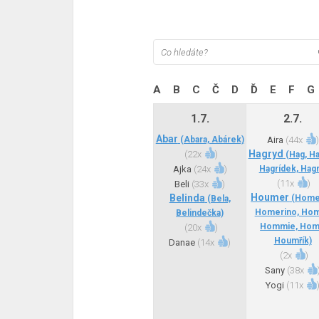
A
B
C
Č
D
Ď
E
F
G
1.7.
2.7.
Abar
(Abara, Abárek)
Aira
(
44x
)
Hagryd
(
22x
)
(Hag, Ha
Ajka
(
24x
)
Hagrídek, Hagr
(
11x
)
Beli
(
33x
)
Houmer
Belinda
(Home
(Bela,
Homerino, Hom
Belindečka)
Hommie, Hom
(
20x
)
Houmřík)
Danae
(
14x
)
(
2x
)
Sany
(
38x
Yogi
(
11x