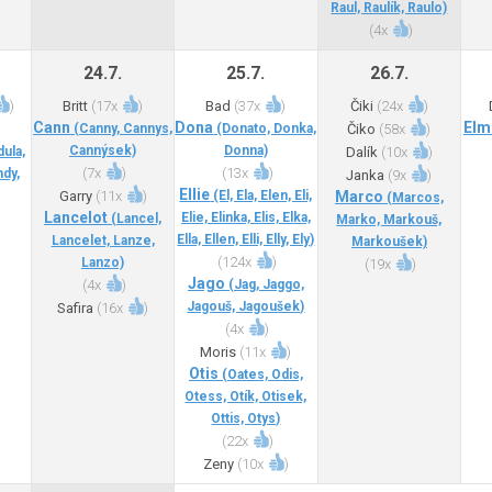
Raul, Raulík, Raulo)
(
4x
)
24.7.
25.7.
26.7.
)
Britt
(
17x
)
Bad
(
37x
)
Čiki
(
24x
)
Cann
Dona
Elm
(Canny, Cannys,
(Donato, Donka,
Čiko
(
58x
)
Cannýsek)
Donna)
ula,
Dalík
(
10x
)
(
7x
)
(
13x
)
dy,
Janka
(
9x
)
Ellie
Garry
(
11x
)
(El, Ela, Elen, Eli,
Marco
(Marcos,
Lancelot
Elie, Elinka, Elis, Elka,
(Lancel,
Marko, Markouš,
Ella, Ellen, Elli, Elly, Ely)
Lancelet, Lanze,
Markoušek)
(
124x
)
Lanzo)
(
19x
)
Jago
(
4x
)
(Jag, Jaggo,
Jagouš, Jagoušek)
Safira
(
16x
)
(
4x
)
Moris
(
11x
)
Otis
(Oates, Odis,
Otess, Otík, Otisek,
Ottis, Otys)
(
22x
)
Zeny
(
10x
)