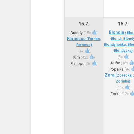
15.7.
16.7.
Blondie
Brandy
(
15x
)
(Blon
Farnesse
Blondi, Blondy
(Farnes,
Blondýnečka, Blo
Farnese)
Blondýska)
(
4x
)
(
3x
)
Kim
(
42x
)
Ňufie
(
16x
Philippo
(
6x
)
Popelka
(
9x
Zora
(Zorečka, 
Zorinka)
(
11x
)
Zorka
(
12x