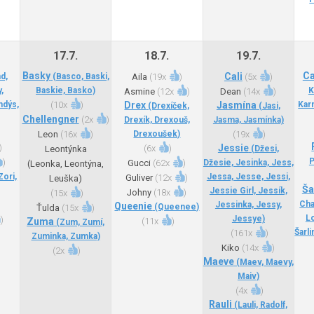
17.7.
18.7.
19.7.
Basky
C
Cali
d,
(Basco, Baski,
Aila
(
19x
)
(
5x
)
,
Baskie, Basko)
K
Asmine
(
12x
)
Dean
(
14x
)
ndýs,
(
10x
)
Drex
Jasmína
Kar
(Drexíček,
(Jasi,
Chellengner
(
2x
)
Drexík, Drexouš,
Jasma, Jasmínka)
Leon
(
16x
)
Drexoušek)
(
19x
)
)
Jessie
(
6x
)
Leontýnka
(Džesi,
P
)
Gucci
(
62x
)
Džesie, Jesinka, Jess,
(Leonka, Leontýna,
Zori,
Jessa, Jesse, Jessi,
Guliver
(
12x
)
Leuška)
Ša
Jessie Girl, Jessík,
Johny
(
18x
)
(
15x
)
Cha
Jessinka, Jessy,
Queenie
(Queenee)
Ťulda
(
15x
)
Lo
Jessye)
)
Zuma
(
11x
)
(Zum, Zumí,
Šarli
(
161x
)
Zuminka, Zumka)
Kiko
(
14x
)
(
2x
)
Maeve
(Maev, Maevy,
Maiv)
(
4x
)
Rauli
(Lauli, Radolf,