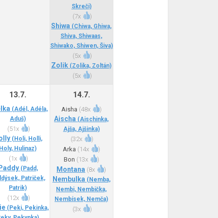
Skreči)
(
7x
)
Shiwa
(Chiwa, Ghiwa,
Shiva, Shiwaas,
Shiwako, Shiwen, Šiva)
(
5x
)
Zolik
(Zolika, Zoltán)
(
5x
)
13.7.
14.7.
lka
(Adél, Adéla,
Aisha
(
48x
)
Aischa
Aduš)
(Aischinka,
(
51x
)
Ajša, Ajšinka)
olly
(Holi, Holli,
(
32x
)
Holy, Hulinaz)
Arka
(
14x
)
(
1x
)
Bon
(
13x
)
Paddy
(Padd,
Montana
(
8x
)
dýsek, Patriček,
Nembulka
(Nemba,
Patrik)
Nembi, Nembička,
(
12x
)
Nembísek, Nemča)
ie
(Peki, Pekinka,
(
3x
)
eky, Pekynka)