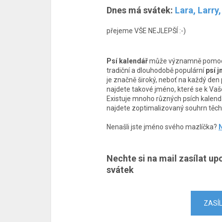
Dnes má svátek:
Lara, Larry
přejeme VŠE NEJLEPŠÍ :-)
Psí kalendář
může významně pomoci 
tradiční a dlouhodobě populární
psí 
je značně široký, neboť na každý den př
najdete takové jméno, které se k Vaš
Existuje mnoho různých psích kalendá
najdete zoptimalizovaný souhrn těch 
Nenašli jste jméno svého mazlíčka?
N
Nechte si na mail zasílat up
svátek
ZASÍ