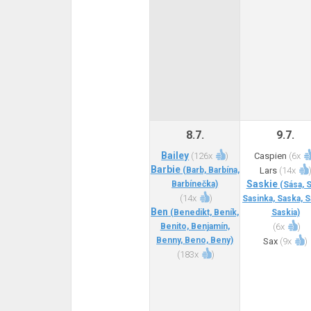
8.7.
9.7.
Bailey
(
126x
)
Caspien
(
6x
Barbie
(Barb, Barbína,
Lars
(
14x
Saskie
Barbínečka)
(Sása, S
(
14x
)
Sasinka, Saska, S
Ben
(Benedikt, Beník,
Saskia)
Benito, Benjamín,
(
6x
)
Benny, Beno, Beny)
Sax
(
9x
)
(
183x
)