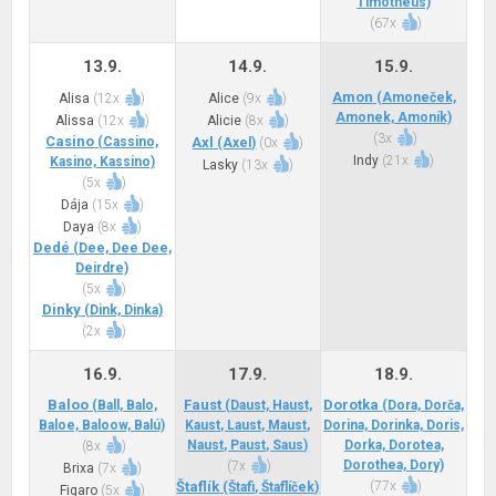
Timotheus)
(
67x
)
13.9.
14.9.
15.9.
Amon
(Amoneček,
Alisa
(
12x
)
Alice
(
9x
)
Amonek, Amoník)
Alissa
(
12x
)
Alicie
(
8x
)
(
3x
)
Casino
(Cassino,
Axl
(Axel)
(
0x
)
Indy
(
21x
)
Kasino, Kassino)
Lasky
(
13x
)
(
5x
)
Dája
(
15x
)
Daya
(
8x
)
Dedé
(Dee, Dee Dee,
Deirdre)
(
5x
)
Dinky
(Dink, Dinka)
(
2x
)
16.9.
17.9.
18.9.
Baloo
Faust
Dorotka
(Ball, Balo,
(Daust, Haust,
(Dora, Dorča,
Baloe, Baloow, Balú)
Kaust, Laust, Maust,
Dorina, Dorinka, Doris,
Naust, Paust, Saus)
Dorka, Dorotea,
(
8x
)
Dorothea, Dory)
(
7x
)
Brixa
(
7x
)
Štaflík
(
77x
)
(Štafi, Štaflíček)
Figaro
(
5x
)