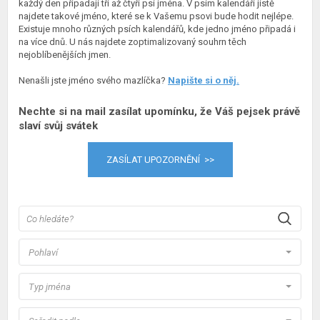
každý den připadají tři až čtyři psí jména. V psím kalendáři jistě
najdete takové jméno, které se k Vašemu psovi bude hodit nejlépe.
Existuje mnoho různých psích kalendářů, kde jedno jméno připadá i
na více dnů. U nás najdete zoptimalizovaný souhrn těch
nejoblíbenějších jmen.
Nenašli jste jméno svého mazlíčka?
Napište si o něj.
Nechte si na mail zasílat upomínku, že Váš pejsek právě
slaví svůj svátek
ZASÍLAT UPOZORNĚNÍ >>
Pohlaví
Typ jména