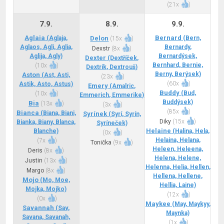
(
21x
)
7.9.
8.9.
9.9.
Aglaia
Bernard
(Aglaja,
Delon
(Bern,
(
15x
)
Aglaos, Agli, Aglia,
Bernardy,
Dexstr
(
8x
)
Aglija, Agly)
Bernardýsek,
Dexter
(Dextříček,
Bernhard, Bernie,
(
10x
)
Dextrík, Dextrouš)
Berny, Berýsek)
Aston
(Ast, Asti,
(
23x
)
(
60x
)
Astik, Asto, Astus)
Emery
(Amalric,
Buddy
(Bud,
(
10x
)
Emmerich, Emmerike)
Buddýsek)
Bia
(
13x
)
(
3x
)
(
85x
)
Bianca
(Biana, Biani,
Syrínek
(Syrí, Syrín,
Diky
(
15x
)
Bianka, Biany, Blanca,
Syríneček)
Helaine
Blanche)
(Halina, Hela,
(
0x
)
Helaina, Helana,
(
7x
)
Tonička
(
9x
)
Heleen, Heleena,
Deris
(
8x
)
Helena, Helene,
Justin
(
13x
)
Helenna, Helia, Hellen,
Margo
(
8x
)
Hellena, Hellene,
Mojo
(Mo, Moe,
Hellia, Laine)
Mojka, Mojko)
(
12x
)
(
0x
)
Maykee
(May, Maykyy,
Savannah
(Sav,
Maynka)
Savana, Savanah,
(
1x
)