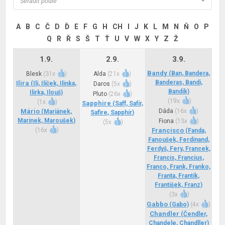
Seřadit podle
A
B
C
Č
D
Ď
E
F
G
H
CH
I
J
K
L
M
N
Ň
O
P
Q
R
Ř
S
Š
T
Ť
U
V
W
X
Y
Z
Ž
1.9.
2.9.
3.9.
Bandy
(Ban, Bandera,
Blesk
(
31x
)
Alda
(
21x
)
Banderas, Bandi,
Ilira
(Ili, Ilíček, Ilinka,
Daros
(
5x
)
Bandík)
Ilirka, Ilouš)
Pluto
(
26x
)
(
19x
)
(
1x
)
Sapphire
(Saff, Safír,
Mário
Dáda
(
16x
)
(Mariánek,
Safire, Sapphír)
Marinek, Maroušek)
Fiona
(
13x
)
(
5x
)
(
16x
)
Francisco
(Fanda,
Fanoušek, Ferdinand,
Ferdyš, Fery, Francek,
Francis, Francius,
Franco, Frank, Franko,
Franta, Frantík,
František, Franz)
(
3x
)
Gabbo
(Gabo)
(
4x
)
Chandler
(Čendler,
Chandele, Chandller)