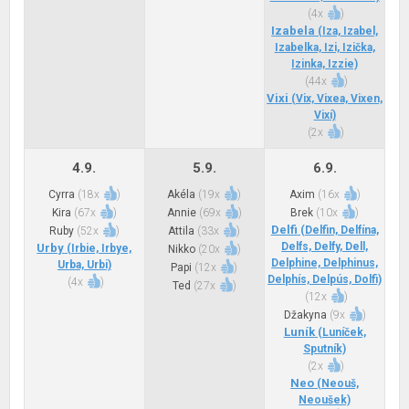
(
4x
)
Izabela
(Iza, Izabel,
Izabelka, Izi, Izička,
Izinka, Izzie)
(
44x
)
Vixi
(Vix, Vixea, Vixen,
Vixí)
(
2x
)
4.9.
5.9.
6.9.
Cyrra
(
18x
)
Akéla
(
19x
)
Axim
(
16x
)
Kira
(
67x
)
Annie
(
69x
)
Brek
(
10x
)
Delfi
(Delfin, Delfína,
Ruby
(
52x
)
Attila
(
33x
)
Delfs, Delfy, Dell,
Urby
(Irbie, Irbye,
Nikko
(
20x
)
Delphine, Delphinus,
Urba, Urbi)
Papi
(
12x
)
Delphís, Delpús, Dolfi)
(
4x
)
Ted
(
27x
)
(
12x
)
Džakyna
(
9x
)
Luník
(Luníček,
Sputník)
(
2x
)
Neo
(Neouš,
Neoušek)