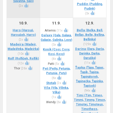
Savanna, Savi)
Puddin
(Pudding,
(
2x
)
Pudink)
(
3x
)
10.9.
11.9.
12.9.
Haro
Bella
(Harouš,
(Belka, Bell,
Artemis
(
11x
)
Haroušek, Harro)
Bellas, Belle, Bellina,
Galaxy
(Gala, Galaxa,
Bellinka)
(
2x
)
Galaxie, Galinka, Lexy)
Madeira
(
129x
)
(Madeir,
(
3x
)
Darina
Madeiřinka, Madeirka)
(Dara, Darča,
Kosík
(Cosi, Cosy,
Darinka, Darka,
(
10x
)
Kosi, Kosy)
Daruška)
Rolf
(Rolfíček, Rolfík)
(
4x
)
(
11x
)
(
12x
)
Patti
(
5x
)
Ťapka
(Ťápa, Ťapas,
Thor
(
26x
)
Pet
(Petty, Petunia,
Ťapík, Ťapina,
Petunie, Pety)
Ťapinátorek,
(
6x
)
Ťapinečka, Ťapinka,
Stotak
(
2x
)
Ťapísek)
Víla
(Vila, Vílinka,
(
94x
)
Vílka)
Timi
(Tim, Timeo,
(
1x
)
Timmi, Timmy, Timon,
Wendy
(
6x
)
Timotej, Timoteus,
Timotheos,