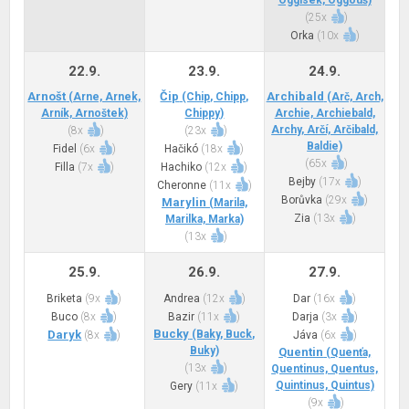
Oggísek, Oggouš)
(
25x
)
Orka
(
10x
)
22.9.
23.9.
24.9.
Arnošt
Čip
Archibald
(Arne, Arnek,
(Chip, Chipp,
(Arč, Arch,
Arník, Arnoštek)
Chippy)
Archie, Archiebald,
Archy, Arčí, Arčibald,
(
8x
)
(
23x
)
Baldie)
Fidel
(
6x
)
Hačikó
(
18x
)
(
65x
)
Filla
(
7x
)
Hachiko
(
12x
)
Bejby
(
17x
)
Cheronne
(
11x
)
Borůvka
(
29x
)
Marylin
(Marila,
Zia
(
13x
)
Marilka, Marka)
(
13x
)
25.9.
26.9.
27.9.
Briketa
(
9x
)
Andrea
(
12x
)
Dar
(
16x
)
Buco
(
8x
)
Bazir
(
11x
)
Darja
(
3x
)
Bucky
Daryk
(Baky, Buck,
(
8x
)
Jáva
(
6x
)
Buky)
Quentin
(Quenťa,
(
13x
)
Quentinus, Quentus,
Quintinus, Quintus)
Gery
(
11x
)
(
9x
)