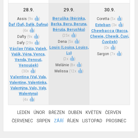
28.9.
29.9.
30.9.
Beruška
(Bérinka,
Assis
(
9x
)
Coretta
(
5x
)
Berka, Beru, Beruna,
Ďaf
(Ďafi, Ďafík, Ďafina)
Esteban
(
3x
)
Béruša, Berushka)
(
6x
)
Chewbacca
(Bacca,
(
25x
)
Chewie, Chewík, Čuvi,
Dafty
(
9x
)
Dena
(
5x
)
Čuvíček)
Dafy
(
29x
)
Louis
(Louisa, Louiss,
(
0x
)
Václav
(Váša, Vašek,
Lu)
Sargon
(
7x
)
Vašík, Véna, Venca,
(
2x
)
Venda, Venouš,
Melánie
(
8x
)
Venoušek)
(
30x
)
Melissa
(
12x
)
Valentina
(Val, Vala,
Valentine, Valentinka,
Valentýna, Valo, Valy,
Walentyna)
(
4x
)
LEDEN
ÚNOR
BŘEZEN
DUBEN
KVĚTEN
ČERVEN
ČERVENEC
SRPEN
ZÁŘÍ
ŘÍJEN
LISTOPAD
PROSINEC