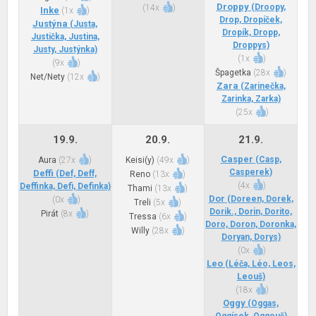
Droppy
(Droopy,
(
14x
)
Inke
(
1x
)
Drop, Dropíček,
Justýna
(Justa,
Dropík, Dropp,
Justička, Justina,
Droppys)
Justy, Justýnka)
(
1x
)
(
9x
)
Špagetka
(
28x
)
Net/Nety
(
12x
)
Zara
(Zarinečka,
Zarinka, Zarka)
(
25x
)
19.9.
20.9.
21.9.
Casper
(Casp,
Aura
(
27x
)
Keisi(y)
(
49x
)
Casperek)
Deffi
(Def, Deff,
Reno
(
13x
)
(
4x
)
Deffinka, Defi, Definka)
Thami
(
13x
)
Dor
(Doreen, Dorek,
(
0x
)
Treli
(
5x
)
Dorik., Dorin, Dorito,
Pirát
(
8x
)
Tressa
(
6x
)
Doro, Doron, Doronka,
Willy
(
28x
)
Doryan, Dorys)
(
0x
)
Leo
(Léča, Léo, Leos,
Leouš)
(
18x
)
Oggy
(Oggas,