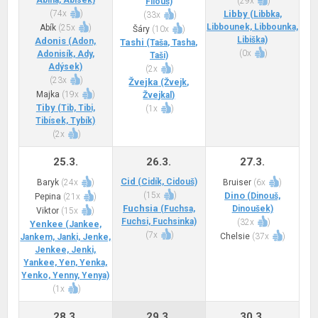
Abina, Abísek)
(
29x
)
Filouš)
(
74x
)
Libby
(Libbka,
(
33x
)
Libbounek, Libbounka,
Abík
(
25x
)
Šáry
(
10x
)
Libiška)
Adonis
(Adon,
Tashi
(Taša, Tasha,
(
0x
)
Adonisík, Ady,
Taši)
Adýsek)
(
2x
)
(
23x
)
Žvejka
(Žvejk,
Majka
(
19x
)
Žvejkal)
Tiby
(Tib, Tibi,
(
1x
)
Tibísek, Tybík)
(
2x
)
25.3.
26.3.
27.3.
Cid
(Cidík, Cidouš)
Baryk
(
24x
)
Bruiser
(
6x
)
(
15x
)
Dino
(Dinouš,
Pepina
(
21x
)
Fuchsia
(Fuchsa,
Dinoušek)
Viktor
(
15x
)
Fuchsi, Fuchsinka)
(
32x
)
Yenkee
(Jankee,
(
7x
)
Chelsie
(
37x
)
Jankem, Janki, Jenke,
Jenkee, Jenki,
Yankee, Yen, Yenka,
Yenko, Yenny, Yenya)
(
1x
)
28.3.
29.3.
30.3.