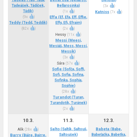
(Tad, Táda,
(Bellaros,
Genouš)
Tadeášek, Tádíček,
Bellarosinka)
(
3x
)
Tádík)
(
1x
)
Katniss
(
7x
)
(
9x
)
Effa
(Ef, Efa, Eff, Effie,
Teddy
(Tedd, Teddík)
Effy, Efi, Efraim)
(
82x
)
(
2x
)
Hessy
(
11x
)
Messi
(Meesi,
Mesiáš, Mess, Messí,
Messík)
(
3x
)
Sára
(
57x
)
Sofie
(Sofča, Soffi,
Sofi, Sofia, Sofina,
Sofinka, Sophia,
Sophie)
(
28x
)
Turandot
(Turan,
Turandotík, Turánek)
(
2x
)
10.3.
11.3.
12.3.
Salto
Babeta
(Saltík, Saltouš,
(Babe,
Alík
(
28x
)
Saltoušek)
Babeťačka, Babetka,
Barry
(Báire, Bairre,