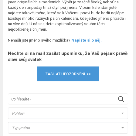
jmen originálních a moderních. Výběr je značně široký, neboť na
každý den připadají tři až čtyři psí jména. V psím kalendáři jistě
najdete takové jméno, které se k Vašemu psovi bude hodit nejlépe.
Existuje mnoho různých psích kalendářů, kde jedno jméno připadá i
na více dnů. U nás najdete zoptimalizovaný souhrn těch
nejoblíbenějších jmen.
Nenašli jste jméno svého mazlíčka?
Napište si o něj.
Nechte si na mail zasílat upomínku, že Váš pejsek právě
slaví svůj svátek
ZASÍLAT UPOZORNĚNÍ >>
Pohlaví
Typ jména