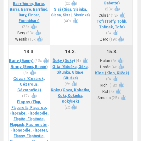
Babette)
(
0x
)
Bairrfhionn, Barie,
Sisi
(
23x
)
Barra, Barre, Barrfind,
(Sisa, Sisinka,
Bary, Finbar,
Sissa, Sissi, Sissinka)
Cukrář
(
13x
)
Fionnbharr)
(
40x
)
Tofi
(Toffy, Tofík,
(
25x
)
Tofínek, Tofo)
Bery
(
23x
)
(
3x
)
Westík
(
15x
)
Zero
(
19x
)
13.3.
14.3.
15.3.
Bany
Ďoky
(Banny)
(
23x
)
(Doky)
(
4x
)
Holan
(
6x
)
Binny
Gita
(Binni, Binnie)
(Gitečka, Gitka,
Horác
(
4x
)
Gitunka, Gituše,
(
5x
)
Klee
(Kleo, Klíček)
Gituška)
Cézar
(Cézárek,
(
0x
)
(
6x
)
Cézarouš,
Richi
(
18x
)
Koky
Cézaroušek)
(Coca, Koketka,
Rol
(
7x
)
Koki, Kokinka,
(
17x
)
Šmudla
(
25x
)
Kokýsek)
Flappy
(Flap,
(
2x
)
Flaparella, Flaparoo,
Flapcake, Flapdoodle,
Flapito, Flapitude,
Flapjack, Flapmeister,
Flapnoodle, Flapster,
Flapsy, Flaptastic,