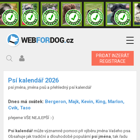
PŘIDAT INZERÁT
REGISTRACE
Psí kalendář 2026
psí jména, jména psů a přehledný psí kalendář
Dnes má svátek:
Bergeron, Majk, Kevin, King, Marlon,
Cvik, Taso
přejeme VŠE NEJLEPŠÍ :-)
Psí kalendář
může významně pomoci při výběru jména Vašeho psa.
Obsahuje jak tradiční a dlouhodobě populární
psí jména
, tak řadu