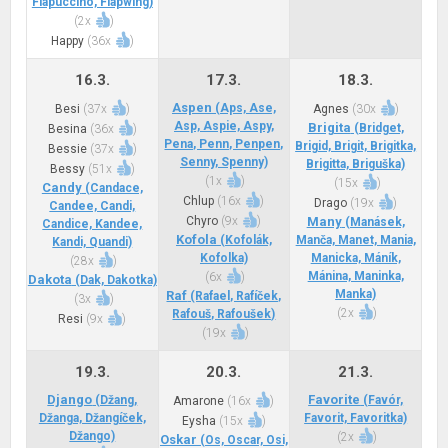
Flapuccino, Flapwing)
(
2x
)
Happy
(
36x
)
16.3.
17.3.
18.3.
Aspen
(Aps, Ase,
Besi
(
37x
)
Agnes
(
30x
)
Asp, Aspie, Aspy,
Brigita
(Bridget,
Besina
(
36x
)
Pena, Penn, Penpen,
Brigid, Brigit, Brigitka,
Bessie
(
37x
)
Senny, Spenny)
Brigitta, Briguška)
Bessy
(
51x
)
(
1x
)
(
15x
)
Candy
(Candace,
Chlup
(
16x
)
Drago
(
19x
)
Candee, Candi,
Chyro
(
9x
)
Many
(Manásek,
Candice, Kandee,
Kofola
(Kofolák,
Manča, Manet, Mania,
Kandi, Quandi)
Kofolka)
Manicka, Máník,
(
28x
)
Mánina, Maninka,
(
6x
)
Dakota
(Dak, Dakotka)
Manka)
Raf
(Rafael, Rafíček,
(
3x
)
(
2x
)
Rafouš, Rafoušek)
Resi
(
9x
)
(
19x
)
19.3.
20.3.
21.3.
Django
Favorite
(Džang,
(Favór,
Amarone
(
16x
)
Džanga, Džangíček,
Favorit, Favoritka)
Eysha
(
15x
)
Džango)
(
2x
)
Oskar
(Os, Oscar, Osi,