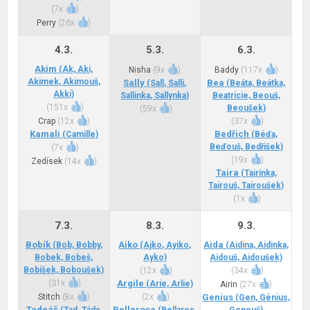
(
7x
)
Perry
(
26x
)
4.3.
5.3.
6.3.
Akim
(Ak, Aki,
Nisha
(
9x
)
Baddy
(
117x
)
Akimek, Akimouš,
Sally
Bea
(Sall, Salli,
(Beáta, Beátka,
Akki)
Sallinka, Sallynka)
Beatricie, Beouš,
(
151x
)
Beoušek)
(
59x
)
Crap
(
12x
)
(
37x
)
Kamali
Bedřich
(Camille)
(Béďa,
Beďouš, Bedřišek)
(
7x
)
(
19x
)
Zedísek
(
14x
)
Taira
(Tairinka,
Tairouš, Tairoušek)
(
1x
)
7.3.
8.3.
9.3.
Bobík
Aiko
Aida
(Bob, Bobby,
(Ajko, Ayiko,
(Aidina, Aidinka,
Bobek, Bobeš,
Ayko)
Aidouš, Aidoušek)
Bobíšek, Boboušek)
(
12x
)
(
34x
)
(
31x
)
Argile
(Arie, Arlie)
Airin
(
27x
)
Stitch
(
8x
)
(
2x
)
Genius
(Gen, Génius,
Tadeáš
Bellarosa