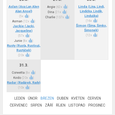
Aslan
Linda
(Asa Lan Alen
(Lína, Lindi,
Angie
(
62x
)
Alan Ansel)
Lindička, Lindík,
Dina
(
21x
)
Linduška)
(
5x
)
Charlie
(
137x
)
(
16x
)
Asman
(
12x
)
Šimon
(Šíma, Šimko,
Jackie
(Jacki,
Šimonek)
Jacqueline)
(
12x
)
(
57x
)
Junie
(
8x
)
Rusty
(Rusťa, Rusťouš,
Rustýček)
(
20x
)
31.3.
Corwetta
(
8x
)
Kvido
(
20x
)
Radar
(Radárek, Rady)
(
10x
)
LEDEN
ÚNOR
BŘEZEN
DUBEN
KVĚTEN
ČERVEN
ČERVENEC
SRPEN
ZÁŘÍ
ŘÍJEN
LISTOPAD
PROSINEC