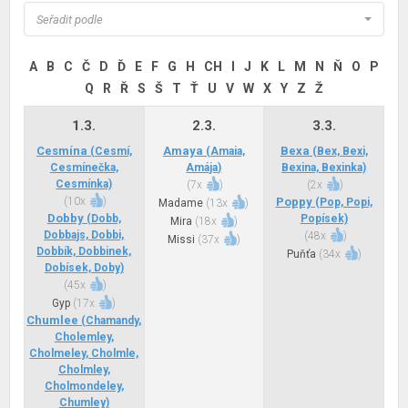
Seřadit podle
A
B
C
Č
D
Ď
E
F
G
H
CH
I
J
K
L
M
N
Ň
O
P
Q
R
Ř
S
Š
T
Ť
U
V
W
X
Y
Z
Ž
1.3.
2.3.
3.3.
Cesmína
Amaya
Bexa
(Cesmí,
(Amaia,
(Bex, Bexi,
Cesmínečka,
Amája)
Bexina, Bexinka)
Cesmínka)
(
7x
)
(
2x
)
(
10x
)
Poppy
(Pop, Popi,
Madame
(
13x
)
Dobby
(Dobb,
Popísek)
Mira
(
18x
)
Dobbajs, Dobbi,
(
48x
)
Missi
(
37x
)
Dobbík, Dobbinek,
Puňťa
(
34x
)
Dobísek, Doby)
(
45x
)
Gyp
(
17x
)
Chumlee
(Chamandy,
Cholemley,
Cholmeley, Cholmle,
Cholmley,
Cholmondeley,
Chumley)