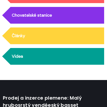
Chovatelské stanice
Články
Videa
Prodej a inzerce plemene: Malý
hrubosrstý vendéeský basset