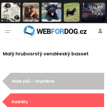
Malý hrubosrstý vendéeský basset
Atlas psů - chystáme
Inzeráty