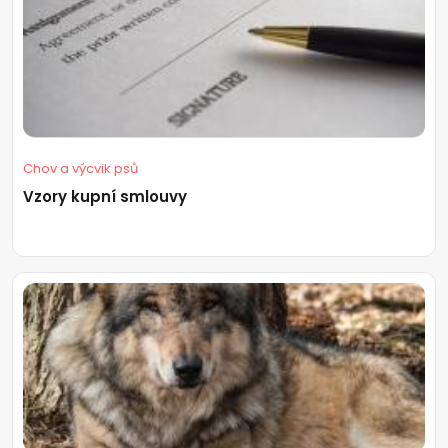
Chov a výcvik psů
Vzory kupní smlouvy