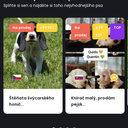
Splňte si sen a najděte si toho nejvhodnejšího psa
Na prodej
s PP FCI
Na
s PP
TOP
prodej
FCI
Štěňata švýcarského
Knírač malý, prodám
honič...
pejsk...