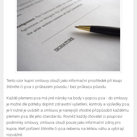
Tento vzor kupní smlouvy slouží jako informační prostředek při koupi
štěněte či psa s průkazem původu / bez průkazu původu.
Každé plemeno psa má jiné nároky na body v popisu psa - do smlouvy
je možné dle potřeby doplnit zdravotní vyšetření, kontroly a výsledky psa,
je-li nutné je uvádět a smlouvu je nanejvýš vhodné přizpůsobit každému
plemeni psa dle jeho standardu. Rovněž každý chovatel si poupraví
podmínky smlouvy, smlouva slouží pouze jako informační zdroj pro
kupce, kteří pořízení štěněte či psa neberou na lehkou váhu a vybírají
rozvážně.