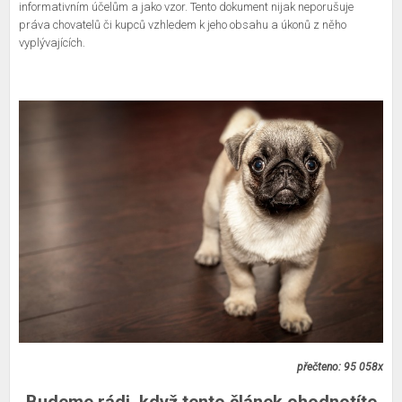
informativním účelům a jako vzor. Tento dokument nijak neporušuje
práva chovatelů či kupců vzhledem k jeho obsahu a úkonů z něho
vyplývajících.
přečteno: 95 058x
Budeme rádi, když tento článek ohodnotíte