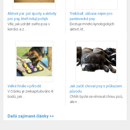
Aktivní psi: psí sporty a aktivity
Treibball: zábava nejen pro
pro psy, kteří milují pohyb
pastevecké psy
Víte, jak udržet svého psa v
Existuje mnoho kynologických
kondici a z...
aktivit, kt...
Velké finále v přírodě
Jak začít chovat psy s průkazem
V článku je zrekapitulováno 8
původu
bodů, jak ...
Chtěli byste se věnovat chovu psů,
ale n...
Další zajímavé články >>