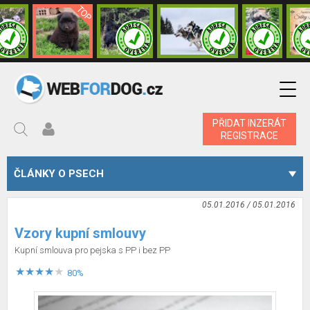
PŘIDAT INZERÁT
REGISTRACE
ČLÁNKY O PSECH
05.01.2016 / 05.01.2016
Vzory kupní smlouvy
Kupní smlouva pro pejska s PP i bez PP
80%