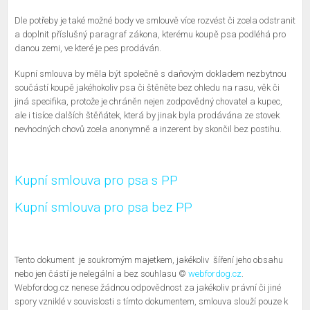
Dle potřeby je také možné body ve smlouvě více rozvést či zcela odstranit
a doplnit příslušný paragraf zákona, kterému koupě psa podléhá pro
danou zemi, ve které je pes prodáván.
Kupní smlouva by měla být společně s daňovým dokladem nezbytnou
součástí koupě jakéhokoliv psa či štěněte bez ohledu na rasu, věk či
jiná specifika, protože je chráněn nejen zodpovědný chovatel a kupec,
ale i tisíce dalších štěňátek, která by jinak byla prodávána ze stovek
nevhodných chovů zcela anonymně a inzerent by skončil bez postihu.
Kupní smlouva pro psa s PP
Kupní smlouva pro psa bez PP
Tento dokument je soukromým majetkem, jakékoliv šíření jeho obsahu
nebo jen částí je nelegální a bez souhlasu ©
webfordog.cz
.
Webfordog.cz nenese žádnou odpovědnost za jakékoliv právní či jiné
spory vzniklé v souvislosti s tímto dokumentem, smlouva slouží pouze k