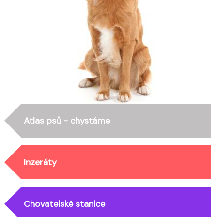
Atlas psů - chystáme
Inzeráty
Chovatelské stanice