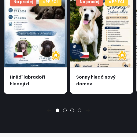
Na prodej
s PP FCI
Na prodej
s PP FCI
Hnědí labradoři
Sonny hledá nový
hledají d...
domov