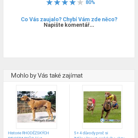
80%
Co Vás zaujalo? Chybí Vám zde něco?
Napište komentář...
Mohlo by Vás také zajímat
Historie RHODÉZSKÝCH
5 + 4 důvody proč si