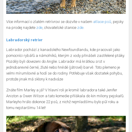
Více informací o zlatém retrívrovi se dozvíte v našem
atlase psů
, pejsky
na prodej najdete
zde
, chovatelské stanice
zde
.
Labradorský retrívr
Labrador pochází z kanadského Newfoundlandu, kde pracovali jako
pomocníci rybářů a námořníků, kterým z vody přinášeli zastřelené ptáky.
Později byli dovezeni do Anglie. Labrador má krátkou srst v
jednobarevné černé, žluté nebo hnědé (játrové) barvě. Toto plemeno je
velmi mírumilovné a hodí se do rodiny. Potřebuje však dostatek pohybu,
protože jinak má sklony k nadváze
Znáte film Marley a já? V hlavní roli je kromě labradora také Jenifer
Aniston a Owen Wilson a tato komedie přilákala do kin miliony pejskařů.
Marleyho hrálo dokonce 22 psů, z nichž nejmladšímu bylo půl roku a
tomu nejstaršímu 14 let!