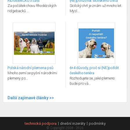
RIDGEBACKŮ 3.část
(NE)pořizovat sicilského chrta
Za počátek chovu Rhodézských
Sicilský chrt je znám už mnoho let.
ridgebacků ...
Mysl...
Polská národní plemena psů
6+4 důvody, proč si (NE)pořídit
Mnoho zemí se pyšní národními
českého teriéra
plemeny ps...
Rozhodujete se, jaké plemeno
bude pro vá...
Další zajímavé články >>
technická podpora
dnešní inzeráty
podmínky
© Copyright 2008 - 2026