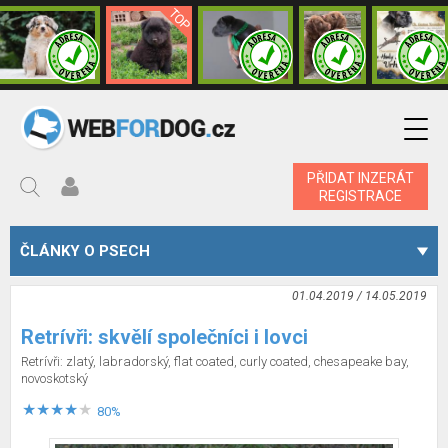
PŘIDAT INZERÁT
REGISTRACE
ČLÁNKY O PSECH
01.04.2019 / 14.05.2019
Retrívři: skvělí společníci i lovci
Retrívři: zlatý, labradorský, flat coated, curly coated, chesapeake bay,
novoskotský
80%