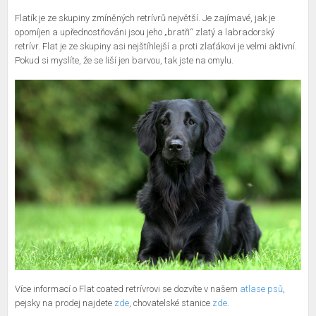
Flatík je ze skupiny zmíněných retrívrů největší. Je zajímavé, jak je
opomíjen a upřednostňováni jsou jeho „bratři“ zlatý a labradorský
retrívr. Flat je ze skupiny asi nejštíhlejší a proti zlaťákovi je velmi aktivní.
Pokud si myslíte, že se liší jen barvou, tak jste na omylu.
Více informací o Flat coated retrívrovi se dozvíte v našem
atlase psů
,
pejsky na prodej najdete
zde
, chovatelské stanice
zde
.