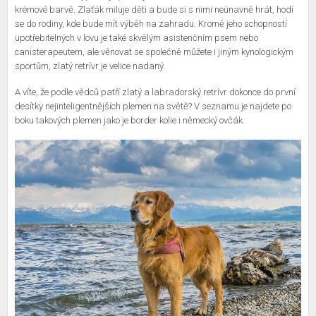
krémové barvě. Zlaťák miluje děti a bude si s nimi neúnavně hrát, hodí
se do rodiny, kde bude mít výběh na zahradu. Kromě jeho schopností
upotřebitelných v lovu je také skvělým asistenčním psem nebo
canisterapeutem, ale věnovat se společně můžete i jiným kynologickým
sportům, zlatý retrívr je velice nadaný.
A víte, že podle vědců patří zlatý a labradorský retrívr dokonce do první
desítky nejinteligentnějších plemen na světě? V seznamu je najdete po
boku takových plemen jako je border kolie i německý ovčák.