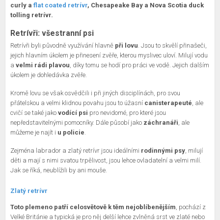
curly a
flat coated retrívr
, Chesapeake Bay a Nova Scotia duck
tolling retrívr.
Retrívři: všestranní psi
Retrívři byli původně využívání hlavně
při lovu
. Jsou to skvělí přinašeči,
jejich hlavním úkolem je přinesení zvěře, kterou myslivec uloví. Milují vodu
a
velmi rádi plavou
, díky tomu se hodí pro práci ve vodě. Jejich dalším
úkolem je dohledávka zvěře.
Kromě lovu se však osvědčili i při jiných disciplínách, pro svou
přátelskou a velmi klidnou povahu jsou to úžasní
canisterapeuté
, ale
cvičí se také jako
vodící psi
pro nevidomé, pro které jsou
nepředstavitelnými pomocníky. Dále působí jako
záchranáři
, ale
můžeme je najít i
u policie
.
Zejména labrador a zlatý retrívr jsou ideálními
rodinnými psy
, milují
děti a mají s nimi svatou trpělivost, jsou lehce ovladatelní a velmi milí.
Jak se říká, neublížili by ani mouše.
Zlatý retrívr
Toto plemeno patří celosvětově k těm nejoblíbenějším
, pochází z
Velké Británie a typická je pro něj delší lehce zvlněná srst ve zlaté nebo