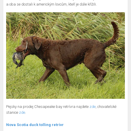
a oba se dostali k americkým lovcům, kteří je dále křížili.
Pejsky na prodej Chesapeake bay retrívra najdete
zde
, chovatelské
stanice
zde
.
Nova Scotia duck tolling retrívr