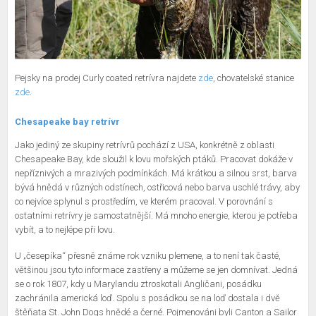
Pejsky na prodej Curly coated retrívra najdete
zde
, chovatelské stanice
zde
.
Chesapeake bay retrívr
Jako jediný ze skupiny retrívrů pochází z USA, konkrétně z oblasti
Chesapeake Bay, kde sloužil k lovu mořských ptáků. Pracovat dokáže v
nepříznivých a mrazivých podmínkách. Má krátkou a silnou srst, barva
bývá hnědá v různých odstínech, ostřicová nebo barva uschlé trávy, aby
co nejvíce splynul s prostředím, ve kterém pracoval. V porovnání s
ostatními retrívry je samostatnější. Má mnoho energie, kterou je potřeba
vybít, a to nejlépe při lovu.
U „česepíka“ přesně známe rok vzniku plemene, a to není tak časté,
většinou jsou tyto informace zastřeny a můžeme se jen domnívat. Jedná
se o rok 1807, kdy u Marylandu ztroskotali Angličani, posádku
zachránila americká loď. Spolu s posádkou se na loď dostala i dvě
štěňata St. John Dogs hnědé a černé. Pojmenováni byli Canton a Sailor