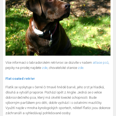
Více informací o labradorském retrívrovi se dozvíte v našem
atlase psů
,
pejsky na prodej najdete
zde
, chovatelské stanice
zde
.
Flat coated retrívr
Flatík se vyskytuje v černé či tmavě hnědé barvě, jeho srst je hladká,
dlouhá a vytváří praporce. Pochází opět z Anglie. Jedná se o velice
dobrosrdečného psa, který má skvělé lovecké schopnosti. Bude
výborným parťákem pro děti, dobře vychází i s ostatními mazlíčky.
Využití najde v mnoha kynologických sportech, někteří flatíci jsou dokonce
záchranáři a vyhledávají pohřešované osoby.