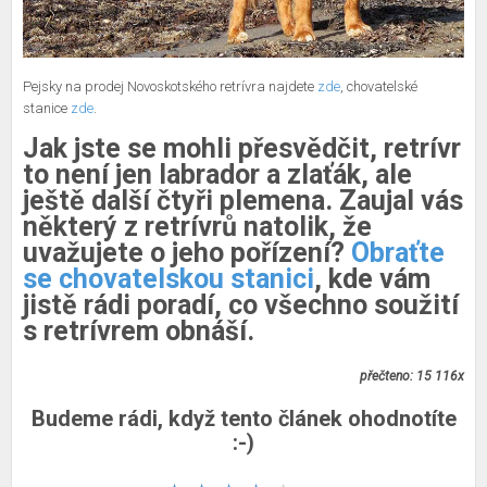
Pejsky na prodej Novoskotského retrívra najdete
zde
, chovatelské
stanice
zde
.
Jak jste se mohli přesvědčit, retrívr
to není jen labrador a zlaťák, ale
ještě další čtyři plemena. Zaujal vás
některý z retrívrů natolik, že
uvažujete o jeho pořízení?
Obraťte
se chovatelskou stanici
, kde vám
jistě rádi poradí, co všechno soužití
s retrívrem obnáší.
přečteno: 15 116x
Budeme rádi, když tento článek ohodnotíte
:-)