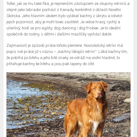
Toller, jak se mu také říká, je nejmenším zástupcem ze skupiny retrívrů a
stejně jako labrador pochází z Kanady, konkrétně z oblasti Nového
Skotska. Jeho hlavním úkolem bylo vylákat kachny z úkrytu a odvést
jejich pozornost, aby je mohl lovec zastřelit. Je velice hravý, rychlý a
učenlivý, hodí se pro agility, dog dancing i dog frisbee. Je to ideální
společník do rodiny, s dětmi i dalšími mazlíčky vychází dobře.
Zajímavostí je způsob práce tohoto plemene. Novoskotský retrívr má
popis své práce již v názvu – „kachny lákající retrívr“. Láká kachny tím,
že pobíhá po břehu a jeho bílé znaky se odráží na vodní hladině, to
přitahuje kachny ke břehu a jsou pak lapeny do sítě.