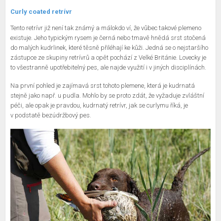
Curly coated retrívr
Tento retrívr již není tak známý a málokdo ví, že vůbec takové plemeno
existuje. Jeho typickým rysem je černá nebo tmavě hnědá srst stočená
do malých kudrlinek, které těsně přiléhají ke kůži. Jedná se o nejstaršího
zástupce ze skupiny retrívrů a opět pochází z Velké Británie. Lovecky je
to všestranně upotřebitelný pes, ale najde využití i v jiných disciplínách.
Na první pohled je zajímavá srst tohoto plemene, která je kudrnatá
stejně jako např. u pudla. Mohlo by se proto zdát, že vyžaduje zvláštní
péči, ale opak je pravdou, kudrnatý retrívr, jak se curlymu říká, je
v podstatě bezúdržbový pes.