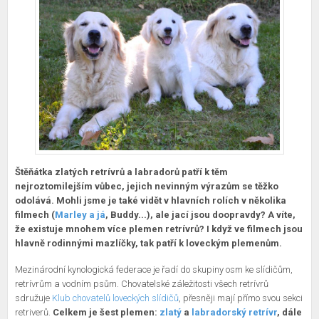
Štěňátka zlatých retrívrů a labradorů patří k těm
nejroztomilejším vůbec, jejich nevinným výrazům se těžko
odolává. Mohli jsme je také vidět v hlavních rolích v několika
filmech (
Marley a já
, Buddy...), ale jací jsou doopravdy? A víte,
že existuje mnohem více plemen retrívrů? I když ve filmech jsou
hlavně rodinnými mazlíčky, tak patří k loveckým plemenům.
Mezinárodní kynologická federace je řadí do skupiny osm ke slídičům,
retrívrům a vodním psům. Chovatelské záležitosti všech retrívrů
sdružuje
Klub chovatelů loveckých slídičů
, přesněji mají přímo svou sekci
retriverů.
Celkem je šest plemen:
zlatý
a
labradorský retrívr
, dále