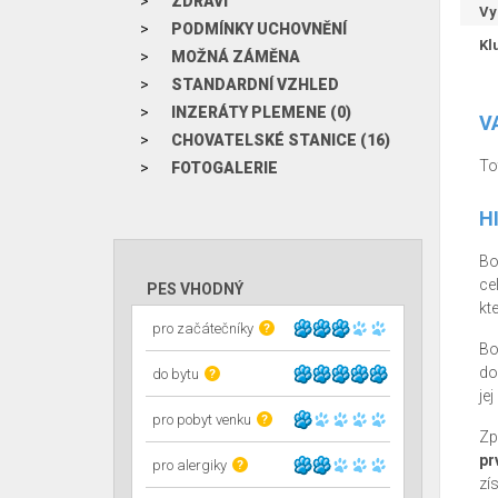
ZDRAVÍ
Vy
PODMÍNKY UCHOVNĚNÍ
Kl
MOŽNÁ ZÁMĚNA
STANDARDNÍ VZHLED
INZERÁTY PLEMENE (0)
V
CHOVATELSKÉ STANICE (16)
To
FOTOGALERIE
H
Bo
ce
PES VHODNÝ
kt
pro začátečníky
?
Bo
do
do bytu
?
jej
pro pobyt venku
?
Zp
pr
pro alergiky
?
zí