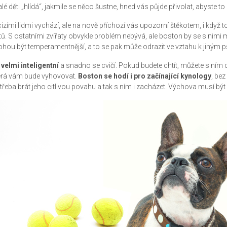
lé děti „hlídá“, jakmile se něco šustne, hned vás půjde přivolat, abyste to
cizími lidmi vychází, ale na nově příchozí vás upozorní štěkotem, i když t
tů. S ostatními zvířaty obvykle problém nebývá, ale boston by se s nimi 
hou být temperamentnější, a to se pak může odrazit ve vztahu k jiným 
 velmi inteligentní
a snadno se cvičí. Pokud budete chtít, můžete s ním cho
erá vám bude vyhovovat.
Boston se hodí i pro začínající kynology
, bez
třeba brát jeho citlivou povahu a tak s ním i zacházet. Výchova musí být