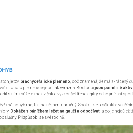
OHYB
ston je tzv.
brachycefalické plemeno
, což znamená, že má zkrácený čum
ávě u tohoto plemene nejsou tak výrazná. Bostonci
jsou poměrně aktiv
odit s ním můžete i na cvičák a vyzkoušet třeba agility nebo jiné psí spor
když má pohyb rád, tak na něj není náročný. Spokojí se s několika venčící
niory.
Dokáže s páníčkem ležet na gauči a odpočívat
, a co je nejdůleži
poslušný. Přizpůsobí se své rodině.