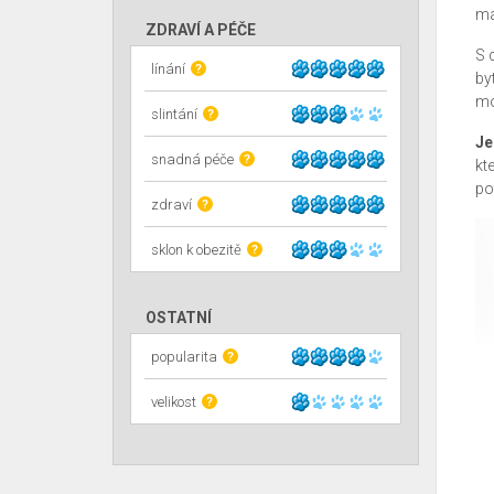
ma
ZDRAVÍ A PÉČE
S 
línání
?
by
mo
slintání
?
Je
snadná péče
?
kt
po
zdraví
?
sklon k obezitě
?
OSTATNÍ
popularita
?
velikost
?