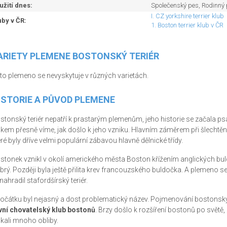
užití dnes:
Společenský pes, Rodinný
I. CZ yorkshire terrier klub
uby v ČR:
1. Boston terrier klub v ČR
ARIETY PLEMENE BOSTONSKÝ TERIÉR
to plemeno se nevyskytuje v různých varietách.
ISTORIE A PŮVOD PLEMENE
stonský teriér nepatří k prastarým plemenům, jeho historie se začala psá
lkem přesně víme, jak došlo k jeho vzniku. Hlavním záměrem při šlechtění
eré byly dříve velmi populární zábavou hlavně dělnické třídy.
stonek vznikl v okolí amerického města Boston křížením anglických buld
brý. Později byla ještě přilita krev francouzského buldočka. A plemeno 
 nahradil stafordšírský teriér.
očátku byl nejasný a dost problematický název. Pojmenování bostonský t
vní chovatelský klub bostonů
. Brzy došlo k rozšíření bostonů po světě,
skali mnoho obliby.