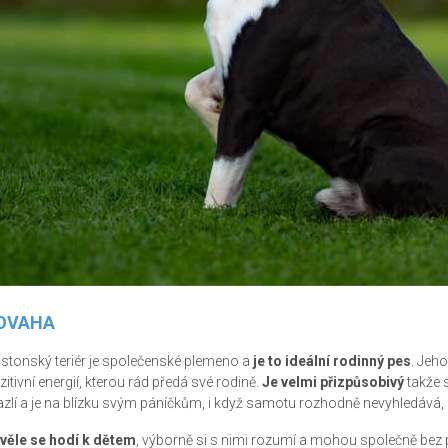
OVAHA
stonský teriér je společenské plemeno a
je to ideální rodinný pes
. Jeho
zitivní energií, kterou rád předá své rodině.
Je velmi přizpůsobivý
takže 
zlí a je na blízku svým páníčkům, i když samotu rozhodně nevyhledává, n
věle se hodí k dětem
, výborně si s nimi rozumí a mohou společně bez p