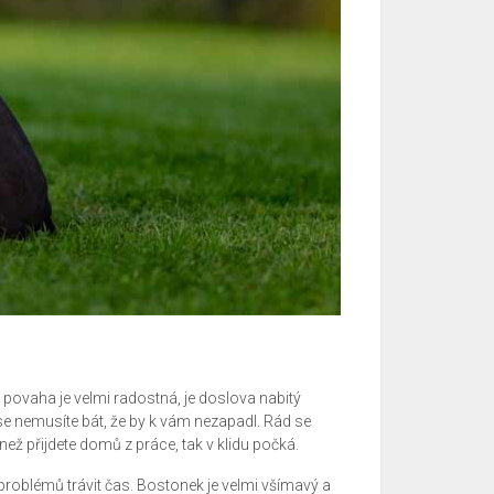
 povaha je velmi radostná, je doslova nabitý
se nemusíte bát, že by k vám nezapadl. Rád se
ež přijdete domů z práce, tak v klidu počká.
roblémů trávit čas. Bostonek je velmi všímavý a