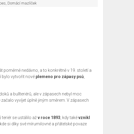
 pes, Domácí mazlíček
t poměrně nedávno, a to konkrétně v 19. století a
 bylo vytvořit nové
plemeno pro zápasy psů
,
oků a bullteriérů, ale v zápasech nebyl moc
se začalo vyvíjet úplně jiným směrem. V zápasech
eriér se ustálilo až
v roce 1893
, kdy také
vznikl
 kde si díky své mírumilovné a přátelské povaze