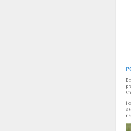
P
Bo
pr
Ch
I 
se
ne