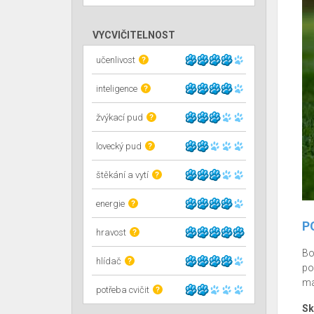
VYCVIČITELNOST
učenlivost
?
inteligence
?
žvýkací pud
?
lovecký pud
?
štěkání a vytí
?
energie
?
P
hravost
?
Bo
hlídač
?
po
ma
potřeba cvičit
?
Sk