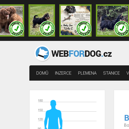
DOMŮ
INZERCE
PLEMENA
STANICE
V
B
Bo