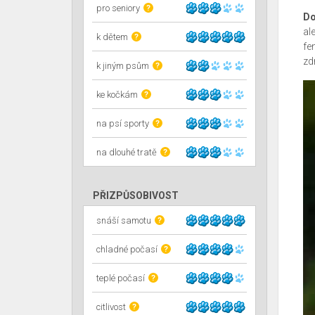
pro seniory
?
Do
al
k dětem
?
fe
zd
k jiným psům
?
ke kočkám
?
na psí sporty
?
na dlouhé tratě
?
PŘIZPŮSOBIVOST
snáší samotu
?
chladné počasí
?
teplé počasí
?
citlivost
?