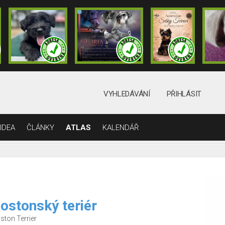
VYHLEDÁVÁNÍ
PŘIHLÁSIT
IDEA
ČLÁNKY
ATLAS
KALENDÁŘ
ostonský teriér
ston Terrier