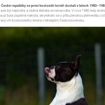
 České republiky se první bostonští teriéři dostali v letech 1983–198
e pes byl neplodný a žádná štěňata se nenarodila. V roce 1985 tedy došlo
na již byla úspěšně nakryta, ale jednalo se o příbuzenskou plemenitbu (ote
ravý vrh bostonského teriéra v tehdejším Československu.