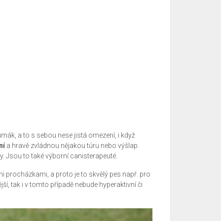
ák, a to s sebou nese jistá omezení, i když
ní
a hravě zvládnou nějakou túru nebo výšlap.
ty. Jsou to také výborní canisterapeuté.
mi procházkami, a proto je to skvělý pes např. pro
tější, tak i v tomto případě nebude hyperaktivní či