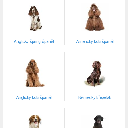
Anglický špringršpaněl
Americký kokršpaněl
Anglický kokršpaněl
Německý křepelák