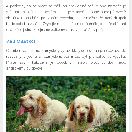
A poslední, na co byste se měli při pravidelné péči o psa zaměřit, je
stříhání drápků. Clumber španěl si je pravděpodobně bude přirozeně
obrušovat při chůzi po tvrdém povrchu, ale je možné, že který drápek
bude potřeba zkrátit. Zvykejte na tento úkon od štěněte, protože stříhání
drápků je jedna z nejméně oblíbených aktivit u většiny psů.
ZAJÍMAVOSTI
Clumber španěl má zamyšlený výraz, který odpovídá i jeho povaze. Je
rozvážný a jedná s rozmyslem, což může být překážkou ve výcviku.
Právě svým kukučem je podobným např. bloodhoundovi nebo
anglickému buldokovi.