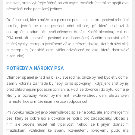
testovat, proto vybírejte štěně po zdravých rodičích (nesmí se spojit dva
přenašeči nebo postižený jedinec.
Další nemocí, která může toto plemeno postihnout je progresivní retinální
atrofie, jedná se o degeneraci oční sítnice, při které dochází k
postupnému odumírání světločivných buněk. Končí slepotou, test na
PRA není při uchovnění povinný, ale doporučený. S očima souvisí ještě
možný výskyt entropia (vchlípené víčko směrem do oka, které dráždí oko)
a ektropium (ochablé dolní víčko odvrácené od oka, které doprovází
slzení oka).
POTŘEBY A NÁROKY PSA
Clumber španěl je rád na blízku své rodině, takže by měl bydlet v domě,
sám v kotci na zahradě by nebyl příliš spokojený, i když jeho srst by jej
před chladnějším počasím ochránila. Hodí se dokonce i do bytu, doma je
klidný a rozvážný. Pelech by měl mít někde ve středu dění, ale zároveň
na místě, kde si může ničím nerušen odpočinout.
Při výcviku může být jeho přemýšlivost spíše na obtíž, ale je to inteligentní
pes, který se dobře učí a dokonce se hodí o pro začátečníky. Občas s
ním ale budete muset mít trpělivost. Nehodí se k jiným domácím
mazlíčkům, vzhledem ke svému rozvinutému loveckému pudu má