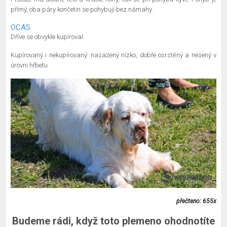
přímý, oba páry končetin se pohybují bez námahy.
OCAS
Dříve se obvykle kupíroval.
Kupírovaný i nekupírovaný: nasazený nízko, dobře osrstěný a nesený v
úrovni hřbetu.
přečteno: 655x
Budeme rádi, když toto plemeno ohodnotíte