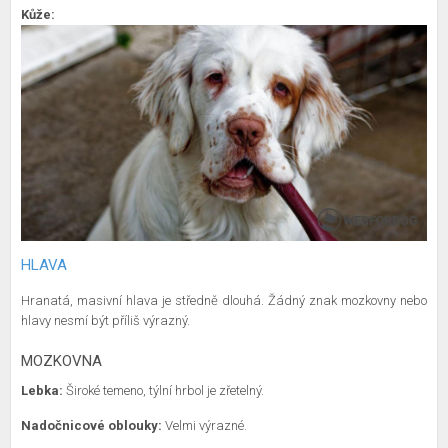
Kůže:
HLAVA
Hranatá, masivní hlava je středně dlouhá. Žádný znak mozkovny nebo
hlavy nesmí být příliš výrazný.
MOZKOVNA
Lebka:
Široké temeno, týlní hrbol je zřetelný.
Nadočnicové oblouky:
Velmi výrazné.