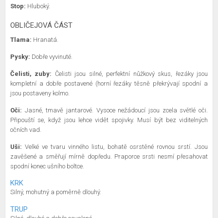
Stop:
Hluboký.
OBLIČEJOVÁ ČÁST
Tlama:
Hranatá.
Pysky:
Dobře vyvinuté.
Čelisti, zuby:
Čelisti jsou silné, perfektní nůžkový skus, řezáky jsou
kompletní a dobře postavené (horní řezáky těsně překrývají spodní a
jsou postaveny kolmo.
Oči:
Jasné, tmavě jantarové. Vysoce nežádoucí jsou zcela světlé oči.
Připouští se, když jsou lehce vidět spojivky. Musí být bez viditelných
očních vad.
Uši:
Velké ve tvaru vinného listu, bohatě osrstěné rovnou srstí. Jsou
zavěšené a směřují mírně dopředu. Praporce srsti nesmí přesahovat
spodní konec ušního boltce.
KRK
Silný, mohutný a poměrně dlouhý.
TRUP