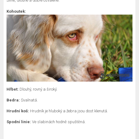
Silné, dlouhé a dobře osvalené.
Kohoutek:
Hřbet:
Dlouhý, rovný a široký.
Bedra:
Svalnatá.
Hrudní koš:
Hrudník je hluboký a žebra jsou dost klenutá.
Spodní linie:
Ve slabinách hodně spuštěná.