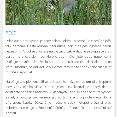
PÉČE
Polodlouhá srst vyžaduje pravidelnou údržbu a česání, ale není na péči
tolik náročná. Časté koupání není nutné, pokud se pes vyloženě někde
nezašpiní. Pokud se chystáte na výstavu, tak je vhodné se o úpravě srsti
poradit s chovatelem, od kterého psa máte, jistě bude nápomocný.
Počítejte hlavně s tím, že clumber španěl také celkem dost slintá, to se
ještě umocňuje, pokud vidí jídlo. Po roce tedy mějte hadřík nebo ručník, ať
můžete sliny otírat.
Na oči je toto plemeno citlivé, potrápit ho může ektropium či entropium,
tedy vady očního víčka. Oči a jejich okolí kontrolujte každý den a
odstraňte případné nečistoty. V klopených uších se snadno může vytvořit
zánět, a proto je prohlédněte jednou týdně a pro jistotu mějte doma
připravené kapky. Důležitá je i péče o zuby, nejlepší prevencí proti
zubnímu kameni je každodenní čištění zubů kartáčkem a speciální psí
pastou.