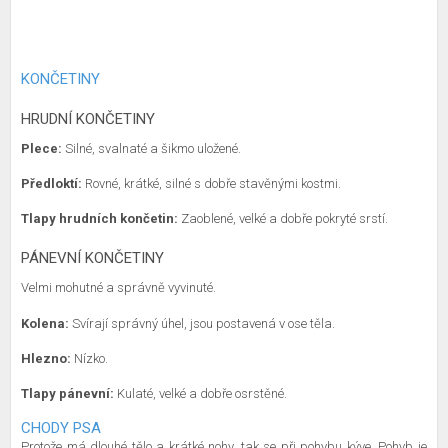
KONČETINY
HRUDNÍ KONČETINY
Plece:
Silné, svalnaté a šikmo uložené.
Předloktí:
Rovné, krátké, silné s dobře stavěnými kostmi.
Tlapy hrudních končetin:
Zaoblené, velké a dobře pokryté srstí.
PÁNEVNÍ KONČETINY
Velmi mohutné a správně vyvinuté.
Kolena:
Svírají správný úhel, jsou postavená v ose těla.
Hlezno:
Nízko.
Tlapy pánevní:
Kulaté, velké a dobře osrstěné.
CHODY PSA
Protože má dlouhé tělo a krátké nohy, tak se při pohybu kýve. Pohyb je