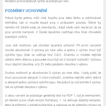
tendenci pronásledovat rychle se pohybující věci.
PODMÍNKY UCHOVNĚNÍ
Pokud byste jednou měli rádi krycího psa nebo fenku a odchovávali
štěňátka, tak si musíte koupit psa s průkazem původu. Štěně by
nemělo mít žádné vady ze standardu, i když nikdo vám nezaručí, že ze
psa vyroste šampion. V České republice zaštiťuje chov Klub chovatelů
loveckých slídičů.
Jsou dvě možnosti, jak clumber španěla uchovnit. Při první variantě
musíte absolvovat 2 výstavy po roce věku a jedna z výstav musí být
vyššího typu (kde se uděluje titul CAC). Známku si můžete nejhůře
odnést velmi dobrou a posudek musí být od 2 různých rozhodčí. Výstavu
musí doplnit zkouška, a to ZV nebo jakákoliv zkouška z výkonu.
Druhou možností je absolvování 3 výstav po roce věku. I tady platí, že
musí posuzovat alespoň 2 různí rozhodčí, známka nejhůře velmi dobrá
a alespoň jedna výstava vyššího typu. Ale pokud se zúčastníte 3 výstav,
tak se vyhnete zkoušce z výkonu.
U obou variant se požaduje genetický test na PDP 1, což je onemocnění,
při kterém psovi chybí enzym fosfatasy 1,
ta aktivuje důležitý komplex,
který je přítomný v každé buňce těla a zapojuje se do přeměny stravy na