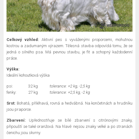
Celkový vzhled:
Aktivní pes s vyváženými proporcemi, mohutnou
kostrou a zadumaným výrazem. Tělesná stavba odpovídá tomu, že se
jedná o silného psa. Má pevnou stavbu, je fit a schopný každodenní
práce.
Výška:
Ideální kohoutková výška
psi:
32 kg
tolerance: +2 kg, -2,5 kg
fenky:
27 kg
tolerance: +2,5 kg, -2 kg
Srst:
Bohatá, přiléhavá, rovná a hedvábná. Na končetinách a hrudníku
jsou praporce.
Zbarvení:
Upřednostňuje se bílé zbarvení s citrónovými znaky,
připouští se také oranžová. Na hlavě nejsou znaky velké a po stranách
čenichu jsou skvrny.