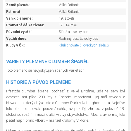
Země původu:
Velká Británie
Patronát
Velká Británie
Vznik plemene:
19. století
Průměrná délka života:
12 - 14 roků
Původní využití:
Slídič a lovecký pes
Využití dnes:
Rodinný pes, Lovecký pes
Kluby v ČR:
Klub chovatelů loveckých slídičů
VARIETY PLEMENE CLUMBER ŠPANĚL
Toto plemeno se nevyskytuje v různých varietách.
HISTORIE A PŮVOD PLEMENE
Přestože clumber španěl pochází z velké Británie, údajně sem byl
dovezen asi před 200 lety z Francie. Importovat
jej měl vévoda z
Newcastlu, který obýval sídlo Clumber Park v Nottinghamshiru. Nejdříve
toto plemeno chovala pouze šlechta, až později zhruba v polovině 19.
století se rozšířil i mezi další vrstvy obyvatelstva. Mezi slavné majitele
patřil např. princ Albert – manžel královny Viktorie.
Útlum v chovu zaznamenal clumber španěl v době světových válek