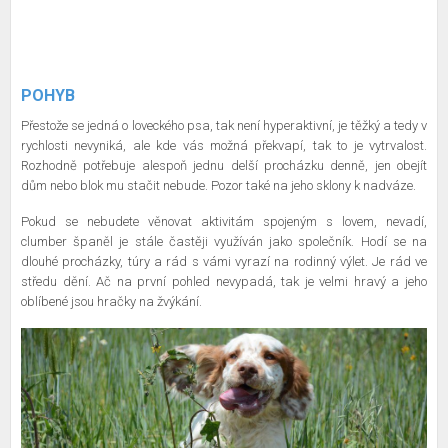
POHYB
Přestože se jedná o loveckého psa, tak není hyperaktivní, je těžký a tedy v
rychlosti nevyniká, ale kde vás možná překvapí, tak to je vytrvalost.
Rozhodně potřebuje alespoň jednu delší procházku denně, jen obejít
dům nebo blok mu stačit nebude. Pozor také na jeho sklony k nadváze.
Pokud se nebudete věnovat aktivitám spojeným s lovem, nevadí,
clumber španěl je stále častěji využíván jako společník. Hodí se na
dlouhé procházky, túry a rád s vámi vyrazí na rodinný výlet. Je rád ve
středu dění. Ač na první pohled nevypadá, tak je velmi hravý a jeho
oblíbené jsou hračky na žvýkání.