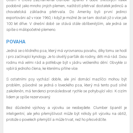
podobně jako mnoho jiných plemen, naštěstí přetrval dostatek jedinců a
chovatelská základna přetrvala. Do Ameriky byli první jedinci
exportováni až v roce 1960, i když je možné že se tam dostali již o více jak
100 let dříve. V dnešní době se stává stále oblíbenějším, ale jedná se
spíše o málopočetné plemeno.
POVAHA
Jedná se o klidného psa, který má vyrovnanou povahu, díky tomu se hodí
i pro začínající kynology. Je to skvělý parťák do rodiny, děti má rád. Svou
rodinu má velmi rád a potřebuje být v jádru veškerého dění. Obvykle si
vybírá jednoho člena, ke kterému přilne více.
S ostatními psy vychází dobře, ale jiní domácí mazlíčci mohou být
problém, původně se jedná o loveckého psa, který má tento pud silně
zakořeněn, má tendenci pronásledovat rychle se pohybující věci. K cizím
lidem je spíše rezervovaný.
Bez důsledné výchovy a výcviku se neobejdete. Clumber španěl je
inteligentní, ale jeho přemýšlivost může být někdy při výcviku na obtíž,
protože o povelech přemýšlí a může trvat, než ho přesvědčíte.