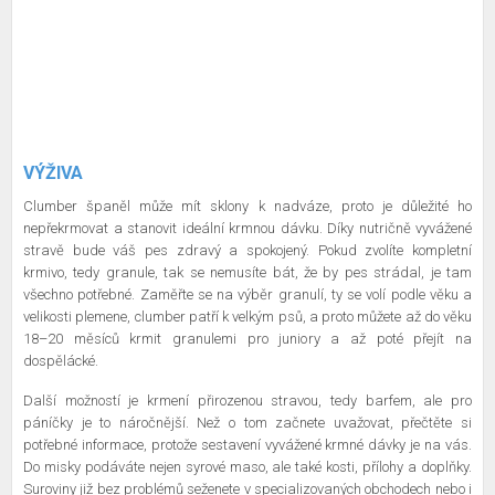
VÝŽIVA
Clumber španěl může mít sklony k nadváze, proto je důležité ho
nepřekrmovat a stanovit ideální krmnou dávku. Díky nutričně vyvážené
stravě bude váš pes zdravý a spokojený. Pokud zvolíte kompletní
krmivo, tedy granule, tak se nemusíte bát, že by pes strádal, je tam
všechno potřebné. Zaměřte se na výběr granulí, ty se volí podle věku a
velikosti plemene, clumber patří k velkým psů, a proto můžete až do věku
18–20 měsíců krmit granulemi pro juniory a až poté přejít na
dospělácké.
Další možností je krmení přirozenou stravou, tedy barfem, ale pro
páníčky je to náročnější. Než o tom začnete uvažovat, přečtěte si
potřebné informace, protože sestavení vyvážené krmné dávky je na vás.
Do misky podáváte nejen syrové maso, ale také kosti, přílohy a doplňky.
Suroviny již bez problémů seženete v specializovaných obchodech nebo i