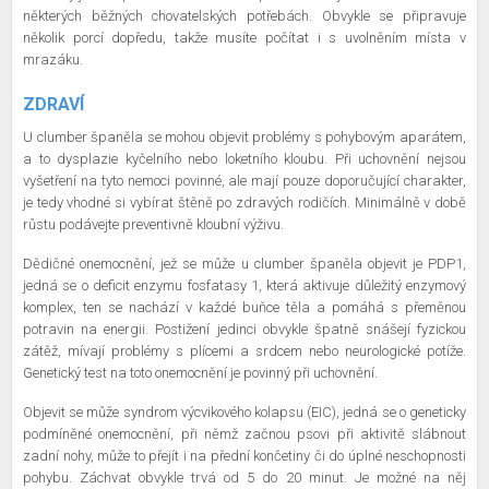
některých běžných chovatelských potřebách. Obvykle se připravuje
několik porcí dopředu, takže musíte počítat i s uvolněním místa v
mrazáku.
ZDRAVÍ
U clumber španěla se mohou objevit problémy s pohybovým aparátem,
a to dysplazie kyčelního nebo loketního kloubu. Při uchovnění nejsou
vyšetření na tyto nemoci povinné, ale mají pouze doporučující charakter,
je tedy vhodné si vybírat štěně po zdravých rodičích. Minimálně v době
růstu podávejte preventivně kloubní výživu.
Dědičné onemocnění, jež se může u clumber španěla objevit je PDP1,
jedná se o deficit enzymu fosfatasy 1, která aktivuje důležitý enzymový
komplex, ten se nachází v každé buňce těla a pomáhá s přeměnou
potravin na energii. Postižení jedinci obvykle špatně snášejí fyzickou
zátěž, mívají problémy s plícemi a srdcem nebo neurologické potíže.
Genetický test na toto onemocnění je povinný při uchovnění.
Objevit se může syndrom výcvikového kolapsu (EIC), jedná se o geneticky
podmíněné onemocnění, při němž začnou psovi při aktivitě slábnout
zadní nohy, může to přejít i na přední končetiny či do úplné neschopnosti
pohybu. Záchvat obvykle trvá od 5 do 20 minut. Je možné na něj