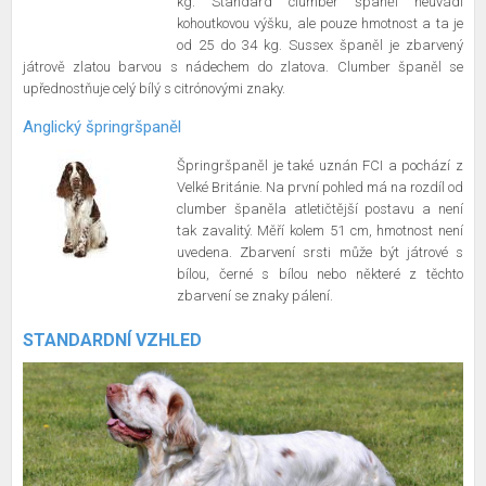
kg. Standard clumber španěl neuvádí
kohoutkovou výšku, ale pouze hmotnost a ta je
od 25 do 34 kg. Sussex španěl je zbarvený
játrově zlatou barvou s nádechem do zlatova. Clumber španěl se
upřednostňuje celý bílý s citrónovými znaky.
Anglický špringršpaněl
Špringršpaněl je také uznán FCI a pochází z
Velké Británie. Na první pohled má na rozdíl od
clumber španěla atletičtější postavu a není
tak zavalitý. Měří kolem 51 cm, hmotnost není
uvedena. Zbarvení srsti může být játrové s
bílou, černé s bílou nebo některé z těchto
zbarvení se znaky pálení.
STANDARDNÍ VZHLED