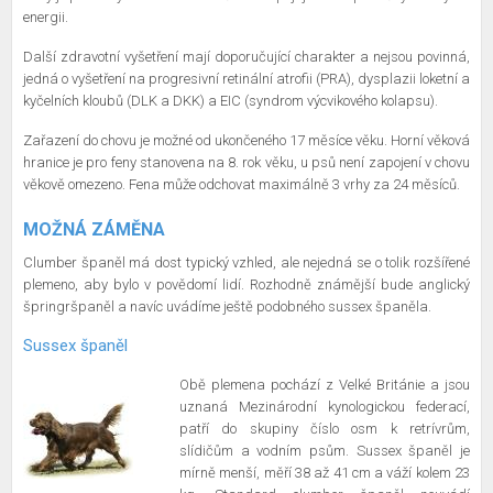
energii.
Další zdravotní vyšetření mají doporučující charakter a nejsou povinná,
jedná o vyšetření na progresivní retinální atrofii (PRA), dysplazii loketní a
kyčelních kloubů (DLK a DKK) a EIC (syndrom výcvikového kolapsu).
Zařazení do chovu je možné od ukončeného 17 měsíce věku. Horní věková
hranice je pro feny stanovena na 8. rok věku, u psů není zapojení v chovu
věkově omezeno. Fena může odchovat maximálně 3 vrhy za 24 měsíců.
MOŽNÁ ZÁMĚNA
Clumber španěl má dost typický vzhled, ale nejedná se o tolik rozšířené
plemeno, aby bylo v povědomí lidí. Rozhodně známější bude anglický
špringršpaněl a navíc uvádíme ještě podobného sussex španěla.
Sussex španěl
Obě plemena pochází z Velké Británie a jsou
uznaná Mezinárodní kynologickou federací,
patří do skupiny číslo osm k retrívrům,
slídičům a vodním psům. Sussex španěl je
mírně menší, měří 38 až 41 cm a váží kolem 23