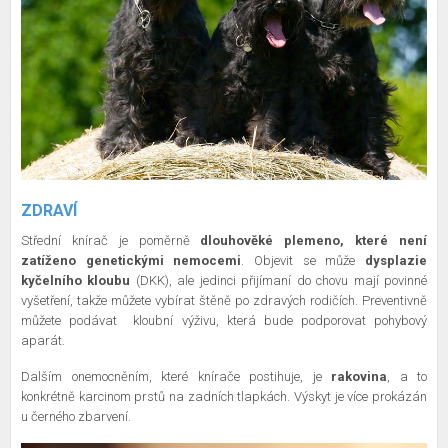
ZDRAVÍ
Střední knírač je poměrně
dlouhověké plemeno, které není
zatíženo genetickými nemocemi
. Objevit se může
dysplazie
kyčelního kloubu
(DKK), ale jedinci přijímaní do chovu mají povinné
vyšetření, takže můžete vybírat štěně po zdravých rodičích. Preventivně
můžete podávat
kloubní výživu, která bude podporovat pohybový
aparát.
Dalším onemocněním, které knírače postihuje, je
rakovina
, a to
konkrétně karcinom prstů na zadních tlapkách. Výskyt je více prokázán
u černého zbarvení.