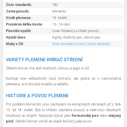
Číslo standardu:
182
Země původu:
Německo
Vznik plemene:
19. století
Průměrná délka života:
13 - 16 roků
Původní využití:
Lovec hlodavců a hlídač povozů
Využití dnes:
Agility, Rodinný pes, Aktivní pes
Kluby v ČR:
Klub chovatelů kníračů České republiky
VARIETY PLEMENE KNÍRAČ STŘEDNÍ
Střední knírač má dvě možnosti: černou a pepř a sůl.
Existuje více velikostních rázů kníračů, ale jedná se o samostatná
plemena, a to knírače malého a velkého.
HISTORIE A PŮVOD PLEMENE
Psi podobní kníračům jsou zachyceni na evropských obrazech již z dob
15. až 18. století. Byli to hlídači zejména povozů a také lovci škodných
hlodavců ve stájích. Nazýván býval jako
formanský pes
nebo
stájový
pinč
. Střední knírač vznikl ze všech kníračů jako první.