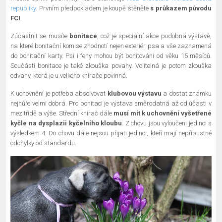
republiky
. Prvním předpokladem je koupě štěněte
s průkazem původu
FCI
.
Zúčastnit se musíte
bonitace
, což je speciální akce podobná výstavě,
na které bonitační komise zhodnotí nejen exteriér psa a vše zaznamená
do bonitační karty. Psi i feny mohou být bonitováni od věku 15 měsíců.
Součástí bonitace je také zkouška povahy. Volitelná je potom zkouška
odvahy, která je u velkého knírače povinná.
K uchovnění je potřeba absolvovat
klubovou výstavu
a dostat známku
nejhůře velmi dobrá. Pro bonitaci je výstava směrodatná až od účasti v
mezitřídě a výše. Střední knírač dále
musí mít k uchovnění vyšetřené
kyčle na dysplazii kyčelního kloubu
. Z chovu jsou vyloučeni jedinci s
výsledkem 4. Do chovu dále nejsou přijati jedinci, kteří mají nepřípustné
odchylky od standardu.