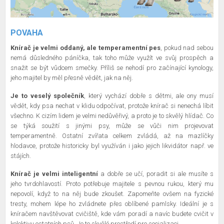
POVAHA
Knírač je velmi oddaný, ale temperamentní pes
, pokud nad sebou
nemá důsledného páníčka, tak toho může využít ve svůj prospěch a
snažit se být vůdcem smečky. Příliš se nehodí pro začínající kynology,
jeho majitel by měl přesně vědět, jak na něj.
Je to veselý společník
, který vychází dobře s dětmi, ale ony musí
vědět, kdy psa nechat v klidu odpočívat, protože knírač si nenechá líbit
všechno. K cizím lidem je velmi nedůvěřivý, a proto je to skvělý hlídač. Co
se týká soužití s jinými psy, může se vůči nim projevovat
temperamentně. Ostatní zvířata celkem zvládá, až na mazlíčky
hlodavce, protože historicky byl využíván i jako jejich likvidátor např. ve
stájích.
Knírač je velmi inteligentní
a dobře se učí, poradit si ale musíte s
jeho tvrdohlavostí. Proto potřebuje majitele s pevnou rukou, který mu
nepovolí, když to na něj bude zkoušet. Zapomeňte ovšem na fyzické
tresty, mohem lépe ho zvládnete přes oblíbené pamlsky. Ideální je s
kníračem navštěvovat cvičiště, kde vám poradí a navíc budete cvičit v
kolektivu ostatních psů. Je to skvělé prostředí pro socializaci.