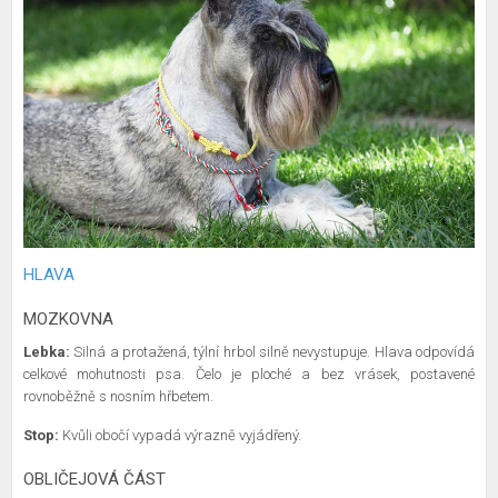
HLAVA
MOZKOVNA
Lebka:
Silná a protažená, týlní hrbol silně nevystupuje. Hlava odpovídá
celkové mohutnosti psa. Čelo je ploché a bez vrásek, postavené
rovnoběžně s nosním hřbetem.
Stop:
Kvůli obočí vypadá výrazně vyjádřený.
OBLIČEJOVÁ ČÁST