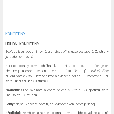
KONČETINY
HRUDNÍ KONČETINY
Zepředu jsou robustní, rovné, ale nejsou příliš úzce postavené. Ze strany
jsou předloktí rovná.
Plece:
Lopatky pevně přiléhají k hrudníku, po obou stranách jejich
hřebene jsou dobře osvalené a v horní části přesahují trnové výběžky
hrudní páteře. Jsou uložené šikmo a skloněné dozadu. S vodorovnou línií
svírají úhel zhruba 50 stupňů.
Nadloktí:
Silné, svalnaté a dobře přiléhající k trupu. S lopatkou svírá
úhel 95 až 105 stupňů.
Lokty:
Nejsou vbočené dovnitř, ani vybočené ven, dobře přiléhají.
Předloktí:
Ze všech stran je dokonale rovné, dobře osvalené a silně