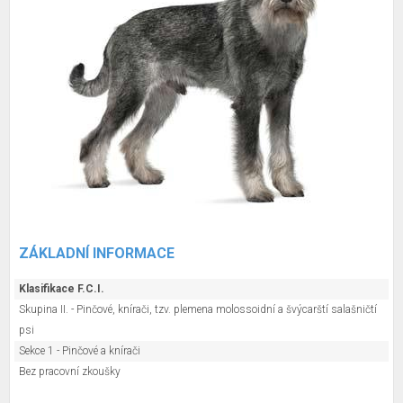
ZÁKLADNÍ INFORMACE
Klasifikace F.C.I.
Skupina II. - Pinčové, knírači, tzv. plemena molossoidní a švýcarští salašničtí
psi
Sekce 1 - Pinčové a knírači
Bez pracovní zkoušky