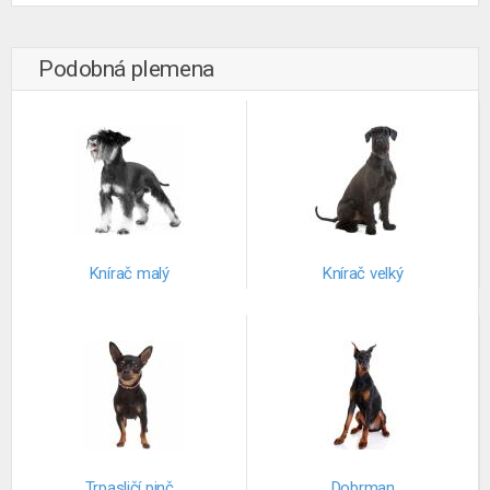
Podobná plemena
Knírač malý
Knírač velký
Trpasličí pinč
Dobrman