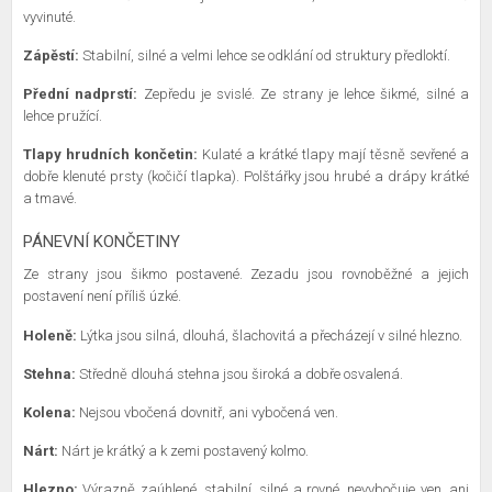
vyvinuté.
Zápěstí:
Stabilní, silné a velmi lehce se odklání od struktury předloktí.
Přední nadprstí:
Zepředu je svislé. Ze strany je lehce šikmé, silné a
lehce pružící.
Tlapy hrudních končetin:
Kulaté a krátké tlapy mají těsně sevřené a
dobře klenuté prsty (kočičí tlapka). Polštářky jsou hrubé a drápy krátké
a tmavé.
PÁNEVNÍ KONČETINY
Ze strany jsou šikmo postavené. Zezadu jsou rovnoběžné a jejich
postavení není příliš úzké.
Holeně:
Lýtka jsou silná, dlouhá, šlachovitá a přecházejí v silné hlezno.
Stehna:
Středně dlouhá stehna jsou široká a dobře osvalená.
Kolena:
Nejsou vbočená dovnitř, ani vybočená ven.
Nárt:
Nárt je krátký a k zemi postavený kolmo.
Hlezno:
Výrazně zaúhlené, stabilní, silné a rovné, nevybočuje ven, ani