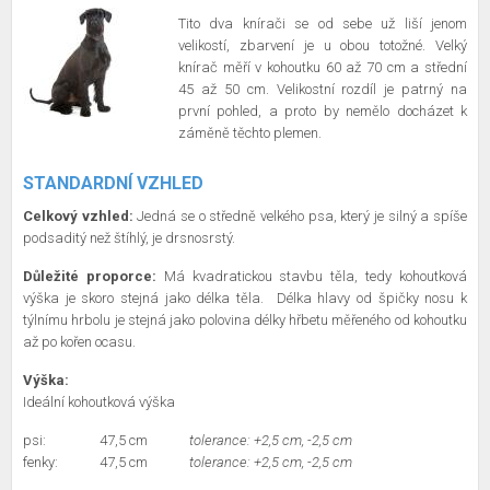
Tito dva knírači se od sebe už liší jenom
velikostí, zbarvení je u obou totožné. Velký
knírač měří v kohoutku 60 až 70 cm a střední
45 až 50 cm. Velikostní rozdíl je patrný na
první pohled, a proto by nemělo docházet k
záměně těchto plemen.
STANDARDNÍ VZHLED
Celkový vzhled:
Jedná se o středně velkého psa, který je silný a spíše
podsaditý než štíhlý, je drsnosrstý.
Důležité proporce:
Má kvadratickou stavbu těla, tedy kohoutková
výška je skoro stejná jako délka těla.
Délka hlavy od špičky nosu k
týlnímu hrbolu je stejná jako polovina délky hřbetu měřeného od kohoutku
až po kořen ocasu.
Výška:
Ideální kohoutková výška
psi:
47,5 cm
tolerance: +2,5 cm, -2,5 cm
fenky:
47,5 cm
tolerance: +2,5 cm, -2,5 cm