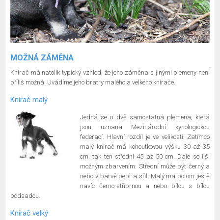
MOŽNÁ ZÁMĚNA
Knírač má natolik typický vzhled, že jeho záměna s jinými plemeny není
příliš možná. Uvádíme jeho bratry malého a velkého knírače.
Knírač malý
Jedná se o dvě samostatná plemena, která
jsou uznaná Mezinárodní kynologickou
federací. Hlavní rozdíl je ve velikosti. Zatímco
malý knírač má kohoutkovou výšku 30 až 35
cm, tak ten střední 45 až 50 cm. Dále se liší
možným zbarvením. Střední může být černý a
nebo v barvě pepř a sůl. Malý má potom ještě
navíc černo-stříbrnou a nebo bílou s bílou
podsadou.
Knírač velký