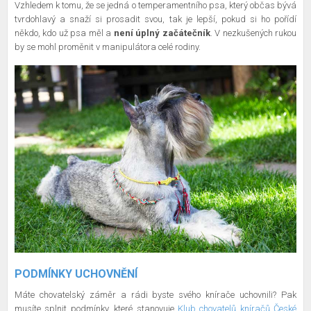
Vzhledem k tomu, že se jedná o temperamentního psa, který občas bývá
tvrdohlavý a snaží si prosadit svou, tak je lepší, pokud si ho pořídí
někdo, kdo už psa měl a
není úplný začátečník
. V nezkušených rukou
by se mohl proměnit v manipulátora celé rodiny.
PODMÍNKY UCHOVNĚNÍ
Máte chovatelský záměr a rádi byste svého knírače uchovnili? Pak
musíte splnit podmínky, které stanovuje
Klub chovatelů kníračů České