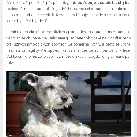
Ač je knírač poměrně přizpůsobivý, tak
potřebuje dostatek pohybu
,
rozhodně mu nebude stačit, když ho samotného pustíte na zahradu,
nebo s ním obejdete blok. Každý den potřebuje pravidelné procházky a
jedna by měla být delší.
Ideální je chodit třeba do blízkého parku, kde ho budete moc pustit a
věnovat se oblíbené hře. Jeho energii můžete vybít také na cvičáku nebo
při různých kynologických sportech. Je poměrně rychlý, a proto se určitě
neztratí při agility. Ale společníka vám může dělat i při běhu v lese.
Vzhledem k tomu, že je učenlivý, můžete zkusit i dogdancing a různé psí
triky.