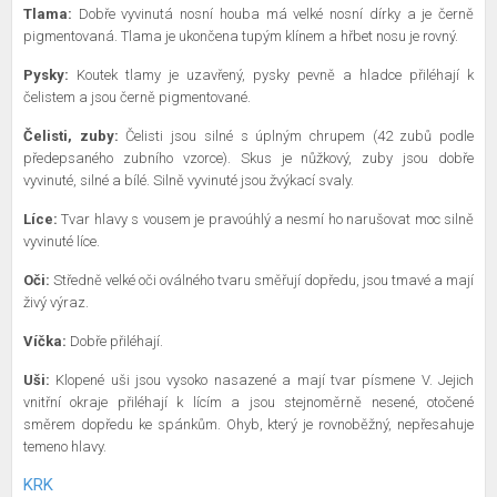
Tlama:
Dobře vyvinutá nosní houba má velké nosní dírky a je černě
pigmentovaná. Tlama je ukončena tupým klínem a hřbet nosu je rovný.
Pysky:
Koutek tlamy je uzavřený, pysky pevně a hladce přiléhají k
čelistem a jsou černě pigmentované.
Čelisti, zuby:
Čelisti jsou silné s úplným chrupem (42 zubů podle
předepsaného zubního vzorce). Skus je nůžkový, zuby jsou dobře
vyvinuté, silné a bílé. Silně vyvinuté jsou žvýkací svaly.
Líce:
Tvar hlavy s vousem je pravoúhlý a nesmí ho narušovat moc silně
vyvinuté líce.
Oči:
Středně velké oči oválného tvaru směřují dopředu, jsou tmavé a mají
živý výraz.
Víčka:
Dobře přiléhají.
Uši:
Klopené uši jsou vysoko nasazené a mají tvar písmene V. Jejich
vnitřní okraje přiléhají k lícím a jsou stejnoměrně nesené, otočené
směrem dopředu ke spánkům. Ohyb, který je rovnoběžný, nepřesahuje
temeno hlavy.
KRK