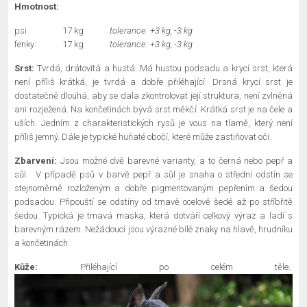
Hmotnost:
psi
17 kg
tolerance: +3 kg, -3 kg
fenky:
17 kg
tolerance: +3 kg, -3 kg
Srst:
Tvrdá, drátovitá a hustá. Má hustou podsadu a krycí srst, která
není příliš krátká, je tvrdá a dobře přiléhající. Drsná krycí srst je
dostatečně dlouhá, aby se dala zkontrolovat její struktura, není zvlněná
ani rozježená. Na končetinách bývá srst měkčí. Krátká srst je na čele a
uších. Jedním z charakteristických rysů je vous na tlamě, který není
příliš jemný. Dále je typické huňaté obočí, které může zastiňovat oči.
Zbarvení:
Jsou možné dvě barevné varianty, a to černá nebo pepř a
sůl.
V případě psů v barvě pepř a sůl je snaha o střední odstín se
stejnoměrně rozloženým a dobře pigmentovaným pepřením a šedou
podsadou. Připouští se odstíny od tmavě ocelově šedé až po stříbřitě
šedou. Typická je tmavá maska, která dotváří celkový výraz a ladí s
barevným rázem. Nežádoucí jsou výrazné bílé znaky na hlavě, hrudníku
a končetinách.
Kůže:
Přiléhající po celém těle.