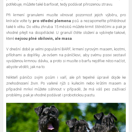
potřebuje, můžete také barfovat, tedy podávat přirozenou stravu.
Při krmení granulemi musíte věnovat pozornost jejich výběru, pro
knírače volte ty
pro střední plemena
psů a nezapomeňte přihlédnout
také k věku. Do věku zhruba 15 měsíců můžete krmit štěněčími a pak je
vhodné přejít na dospělácké. U granulí čtěte složení a vybírejte takové,
které
nejsou plné obilovin, ale masa
.
V dnešní době je velmi populární BARF, krmení syrovým masem, kostmi,
přílohami a doplňky. Je ovšem na páníčkovi, aby svému psovi sestavil
vyváženou krmnou dávku, a proto si musíte o barfu nejdříve něco načíst,
abyste věděli, jak na to.
Někteří páníčci svým psům i vaří, ale při tepelné úpravě dojde ke
znehodnocení živin. Po vařené rýži s kuřecím nebo krůtím masem a
případně mrkví můžete sáhnout v případě, že má váš pes zažívací
problémy, pak je vhodné podávat i probiotickou pastu.