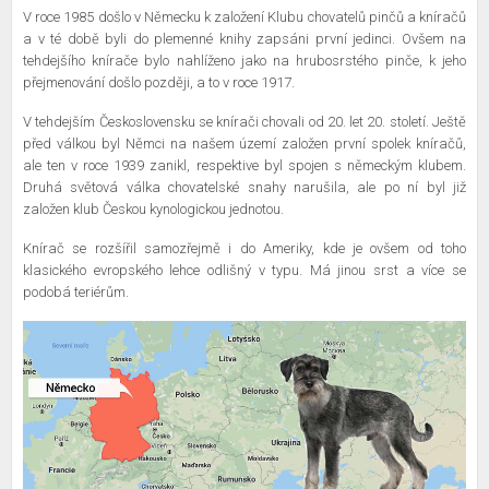
V roce 1985 došlo v Německu k založení Klubu chovatelů pinčů a kníračů
a v té době byli do plemenné knihy zapsáni první jedinci. Ovšem na
tehdejšího knírače bylo nahlíženo jako na hrubosrstého pinče, k jeho
přejmenování došlo později, a to v roce 1917.
V tehdejším Československu se knírači chovali od 20. let 20. století. Ještě
před válkou byl Němci na našem území založen první spolek kníračů,
ale ten v roce 1939 zanikl, respektive byl spojen s německým klubem.
Druhá světová válka chovatelské snahy narušila, ale po ní byl již
založen klub Českou kynologickou jednotou.
Knírač se rozšířil samozřejmě i do Ameriky, kde je ovšem od toho
klasického evropského lehce odlišný v typu. Má jinou srst a více se
podobá teriérům.