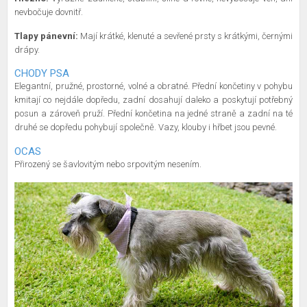
nevbočuje dovnitř.
Tlapy pánevní:
Mají krátké, klenuté a sevřené prsty s krátkými, černými
drápy.
CHODY PSA
Elegantní, pružné, prostorné, volné a obratné. Přední končetiny v pohybu
kmitají co nejdále dopředu, zadní dosahují daleko a poskytují potřebný
posun a zároveň pruží. Přední končetina na jedné straně a zadní na té
druhé se dopředu pohybují společně. Vazy, klouby i hřbet jsou pevné.
OCAS
Přirozený se šavlovitým nebo srpovitým nesením.