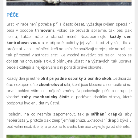
PÉČE
Srst knírače není potřeba příliš často česat, vyžaduje ovšem speciální
péči v podobě
trimování
. Pokud se provádí správně, tak pes pak
nelíná, takže máte o starost méně. Nezapomínejte
každý den
kontrolovat vous
a v případě potřeby jej vyčistit od zbytků jídla a
pročesat. Jsou i páníčci, kteří na knírače používají strojek, ale naruší se
tak přirozené vlastnosti srsti. Je vhodné navštívit psí salon, nebo se
obrátit na chovatele. Pokud plánujete účast na výstavách, tak úprava
bude složitejší a nejlépe vám s ní poradí právě chovatel.
Každý den je nutné
otřít případné ospalky z očního okolí
. Jednou za
čas nezapomeňte
zkontrolovat uši
, které jsou klopené a nemusíte si na
první pohled všimnout nějaké změny. Nepodceňujte péči o chrup, je
vhodné
zuby mechanicky čistit
a podávat doplňky stravy, které
podporují hygienu dutiny ústní.
Poslední, na co nesmíte zapomenout, tak je
stříhání drápků
, aby
nepřerůstaly, protože pak znepříjemňují chůzi. Zkracování drápů bývá u
psů velmi neoblíbené, a proto na to svého knírače zvykejte již od štěněte.