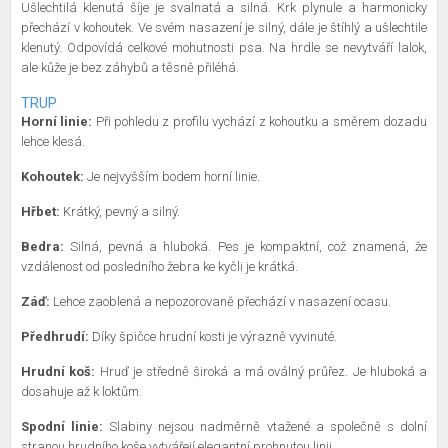
Ušlechtilá klenutá šíje je svalnatá a silná. Krk plynule a harmonicky
přechází v kohoutek. Ve svém nasazení je silný, dále je štíhlý a ušlechtile
klenutý. Odpovídá celkové mohutnosti psa. Na hrdle se nevytváří lalok,
ale kůže je bez záhybů a těsně přiléhá.
TRUP
Horní linie:
Při pohledu z profilu vychází z kohoutku a směrem dozadu
lehce klesá.
Kohoutek:
Je nejvyšším bodem horní linie.
Hřbet:
Krátký, pevný a silný.
Bedra:
Silná, pevná a hluboká. Pes je kompaktní, což znamená, že
vzdálenost od posledního žebra ke kyčli je krátká.
Záď:
Lehce zaoblená a nepozorovaně přechází v nasazení ocasu.
Předhrudí:
Díky špičce hrudní kosti je výrazně vyvinuté.
Hrudní koš:
Hruď je středně široká a má oválný průřez. Je hluboká a
dosahuje až k loktům.
Spodní linie:
Slabiny nejsou nadměrně vtažené a společně s dolní
stranou hrudního koše vytvářejí elegantní prohnutou linii.