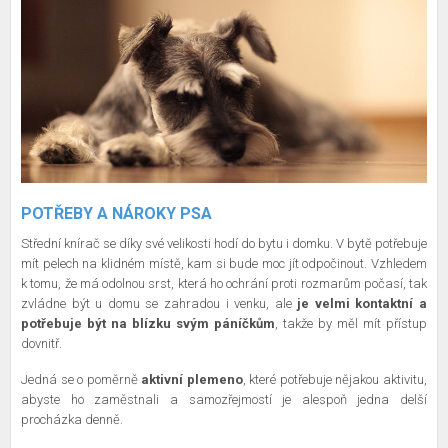
POTŘEBY A NÁROKY PSA
Střední knírač se díky své velikosti hodí do bytu i domku. V bytě potřebuje
mít pelech na klidném místě, kam si bude moc jít odpočinout. Vzhledem
k tomu, že má odolnou srst, která ho ochrání proti rozmarům počasí, tak
zvládne být u domu se zahradou i venku, ale
je velmi kontaktní a
potřebuje být na blízku svým páníčkům
, takže by měl mít přístup
dovnitř.
Jedná se o poměrně
aktivní plemeno
, které potřebuje nějakou aktivitu,
abyste ho zaměstnali a samozřejmostí je alespoň jedna delší
procházka denně.