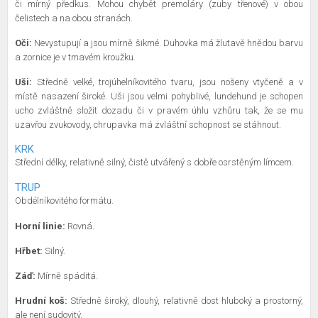
či mírný předkus. Mohou chybět premoláry (zuby třenové) v obou
čelistech a na obou stranách.
Oči:
Nevystupují a jsou mírně šikmé. Duhovka má žlutavě hnědou barvu
a zornice je v tmavém kroužku.
Uši:
Středně velké, trojúhelníkovitého tvaru, jsou nošeny vtyčeně a v
místě nasazení široké. Uši jsou velmi pohyblivé, lundehund je schopen
ucho zvláštně složit dozadu či v pravém úhlu vzhůru tak, že se mu
uzavřou zvukovody, chrupavka má zvláštní schopnost se stáhnout.
KRK
Střední délky, relativně silný, čistě utvářený s dobře osrstěným límcem.
TRUP
Obdélníkovitého formátu.
Horní linie:
Rovná.
Hřbet:
Silný.
Záď:
Mírně spáditá.
Hrudní koš:
Středně široký, dlouhý, relativně dost hluboký a prostorný,
ale není sudovitý.