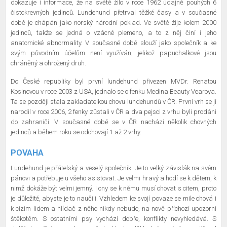
dokazuje i informace, že na světě žilo v roce 1962 údajně pouhých 6
čistokrevných jedinců. Lundehund přetrval těžké časy a v současné
době je chápán jako norský národní poklad. Ve světě žije kolem 2000
jedinců, takže se jedná o vzácné plemeno, a to z něj činí i jeho
anatomické abnormality. V současné době slouží jako společník a ke
svým původním účelům není využíván, jelikož papuchalkové jsou
chráněný a ohrožený druh.
Do České republiky byl první lundehund přivezen MVDr. Renatou
Kosinovou v roce 2003 z USA, jednalo se o fenku Medina Beauty Vearoya.
Ta se později stala zakladatelkou chovu lundehundů v ČR. První vrh se jí
narodil v roce 2006, 2 fenky zůstali v ČR a dva pejsci z vrhu byli prodáni
do zahraničí. V současné době se v ČR nachází několik chovných
jedinců a během roku se odchovají 1 až 2 vrhy.
POVAHA
Lundehund je přátelský a veselý společník. Je to velký závislák na svém
pánovi a potřebuje u všeho asistovat. Je velmi hravý a hodí se k dětem, k
nimž dokáže být velmi jemný. I ony se k němu musí chovat s citem, proto
je důležité, abyste je to naučili. Vzhledem ke svojí povaze se mile chová i
k cizím lidem a hlídač z něho nikdy nebude, na nově příchozí upozorní
štěkotěm. S ostatními psy vychází dobře, konflikty nevyhledává. S