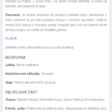
končetin je krátká, v úrovni krku, na zadní straně končetin a ocasu je
bohatší, ale nevytváří prapor.
Zbarvení:
Je možné zbarvení od červené k béžové vždy v kombinaci s
bílou, přičemž se po těle vyskytují chlupy s černými špičkami. Dále je
možná bílá barva s tmavými znaky. Dospělý pes má více patrné černé
špičky chlupů, na rozdíl od mladého jedince.
HLAVA
Středně široká, klínovitého tvaru a čistě utvářená.
MOZKOVNA
Lebka:
Mírně zaoblená.
Nadočnicové oblouky:
Výrazné.
Stop:
Patrný, ale není příliš výrazný.
OBLIČEJOVÁ ČÁST
Tlama:
Středně dlouhá, klínovitého tvaru. Nosní hřbet je mírně konvexní.
Čelisti, zuby:
Preferován je nůžkový skus, ale povoluje se i klešťový skus