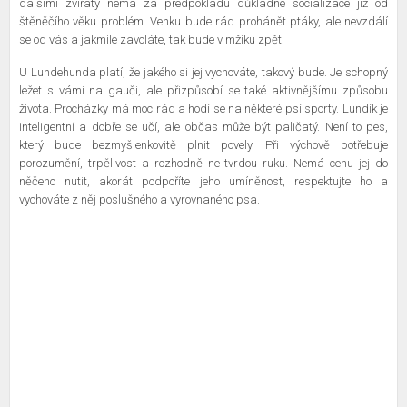
dalšími zvířaty nemá za předpokladu důkladné socializace již od
štěněčího věku problém. Venku bude rád prohánět ptáky, ale nevzdálí
se od vás a jakmile zavoláte, tak bude v mžiku zpět.
U Lundehunda platí, že jakého si jej vychováte, takový bude. Je schopný
ležet s vámi na gauči, ale přizpůsobí se také aktivnějšímu způsobu
života. Procházky má moc rád a hodí se na některé psí sporty. Lundík je
inteligentní a dobře se učí, ale občas může být paličatý. Není to pes,
který bude bezmyšlenkovitě plnit povely. Při výchově potřebuje
porozumění, trpělivost a rozhodně ne tvrdou ruku. Nemá cenu jej do
něčeho nutit, akorát podpoříte jeho umíněnost, respektujte ho a
vychováte z něj poslušného a vyrovnaného psa.