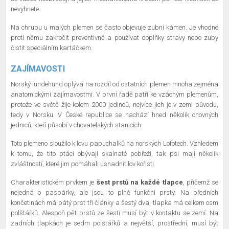
nevyhnete.
Na chrupu u malých plemen se často objevuje zubní kámen. Je vhodné
proti němu zakročit preventivně a používat doplňky stravy nebo zuby
čistit speciálním kartáčkem.
ZAJÍMAVOSTI
Norský lundehund oplývá na rozdíl od ostatních plemen mnoha zejména
anatomickými zajímavostmi. V první řadě patří ke vzácným plemenům,
protože ve světě žije kolem 2000 jedinců, nejvíce jich je v zemi původu,
tedy v Norsku. V České republice se nachází hned několik chovných
jedniců, kteří působí v chovatelských stanicích.
Toto plemeno sloužilo k lovu papuchalků na norských Lofotech. Vzhledem
k tomu, že tito ptáci obývají skalnaté pobřeží, tak psi mají několik
zvláštností, které jim pomáhali usnadnit lov kořisti.
Charakteristickém prvkem je
šest prstů na každé tlapce
, přičemž se
nejedná o paspárky, ale jsou to plně funkční prsty. Na předních
končetinách má pátý prst tři články a šestý dva, tlapka má celkem osm
polštářků. Alespoň pět prstů ze šesti musí být v kontaktu se zemí. Na
zadních tlapkách je sedm polštářků a největší, prostřední, musí být