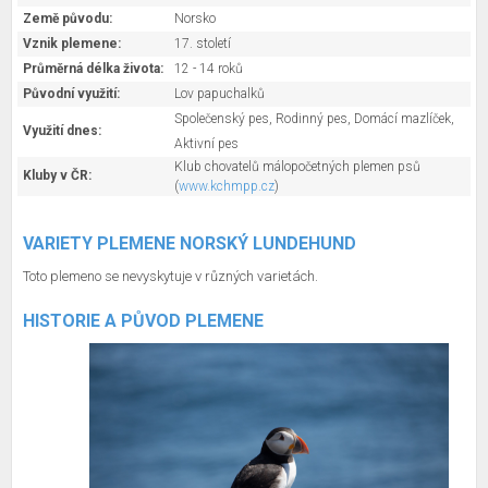
Země původu:
Norsko
Vznik plemene:
17. století
Průměrná délka života:
12 - 14 roků
Původní využití:
Lov papuchalků
Společenský pes, Rodinný pes, Domácí mazlíček,
Využití dnes:
Aktivní pes
Klub chovatelů málopočetných plemen psů
Kluby v ČR:
(
www.kchmpp.cz
)
VARIETY PLEMENE NORSKÝ LUNDEHUND
Toto plemeno se nevyskytuje v různých varietách.
HISTORIE A PŮVOD PLEMENE