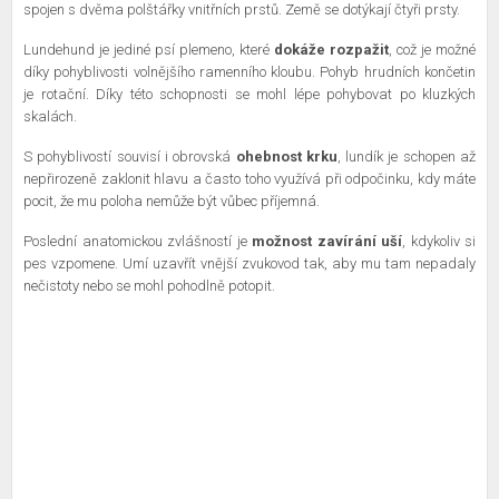
spojen s dvěma polštářky vnitřních prstů. Země se dotýkají čtyři prsty.
Lundehund je jediné psí plemeno, které
dokáže rozpažit
, což je možné
díky pohyblivosti volnějšího ramenního kloubu. Pohyb hrudních končetin
je rotační. Díky této schopnosti se mohl lépe pohybovat po kluzkých
skalách.
S pohyblivostí souvisí i obrovská
ohebnost krku
, lundík je schopen až
nepřirozeně zaklonit hlavu a často toho využívá při odpočinku, kdy máte
pocit, že mu poloha nemůže být vůbec příjemná.
Poslední anatomickou zvlášností je
možnost zavírání uší
, kdykoliv si
pes vzpomene. Umí uzavřít vnější zvukovod tak, aby mu tam nepadaly
nečistoty nebo se mohl pohodlně potopit.