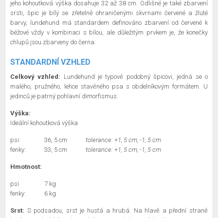
jeho kohoutková výška dosahuje 32 až 38 cm. Odlišné je také zbarvení
srsti, špic je bílý se zřetelně ohraničenými skvrnami červené a žluté
barvy, lundehund má standardem definováno zbarvení od červené k
béžové vždy v kombinaci s bílou, ale důležitým prvkem je, že konečky
chlupů jsou zbarveny do černa.
STANDARDNÍ VZHLED
Celkový vzhled:
Lundehund je typově podobný špicovi, jedná se o
malého, pružného, lehce stavěného psa s obdelníkovým formátem. U
jedinců je patrný pohlavní dimorfismus.
Výška:
Ideální kohoutková výška
psi:
36, 5 cm
tolerance: +1, 5 cm, -1, 5 cm
fenky:
33, 5 cm
tolerance: +1, 5 cm, -1, 5 cm
Hmotnost:
psi
7 kg
fenky:
6 kg
Srst:
S podsadou, srst je hustá a hrubá. Na hlavě a přední straně