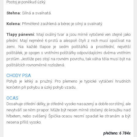
Postoj je poněkud úzký.
Stehna:
Silná a svalnatá.
Kolena:
Přiměřeně zaúhlená a bérec je silný a svalnatý.
Tlapy pánevní:
Mají oválný tvar a jsou mírně vytočené ven stejně jako
přední. Mají nejméně 6 prstů a alespoň čtyři z nich musí spočívat na
zemi. Na každé tlapce je sedm polštářků a prostřední, největší
polštářek, je spojen s vnitřními polštářky odpovídajícími dvěma vnitřním
prstům. Jestliže pes stojí na rovném povrchu, tak váha těla musí být na
polštářcích rovnoměrně rozložená.
CHODY PSA
Pohyb je lehký a pružný. Pro plemeno je typické vytáčení hrudních
končetin při pohybu a úzký pohyb vzadu.
OCAS
Dosahuje střední délky, je středně vysoko nasazený a dobře osrstěný, ale
nevytváří se něm prapor. Může být nesen mírně stočený do kroužku nad
hřbetem, nebo svěšený. Špička ocasu nesmí spadat ke stranám a být
nesena příliš vysoko.
přečteno: 6 784x