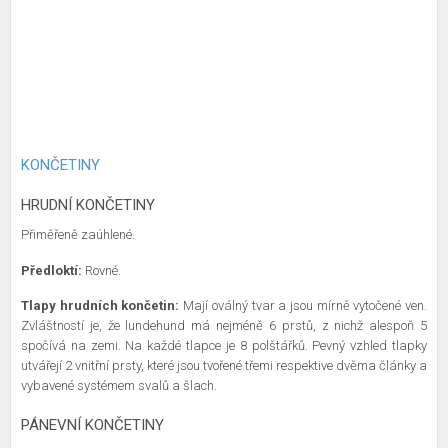
KONČETINY
HRUDNÍ KONČETINY
Přiměřeně zaúhlené.
Předloktí:
Rovné.
Tlapy hrudních končetin:
Mají oválný tvar a jsou mírně vytočené ven.
Zvláštností je, že lundehund má nejméně 6 prstů, z nichž alespoň 5
spočívá na zemi. Na každé tlapce je 8 polštářků. Pevný vzhled tlapky
utvářejí 2 vnitřní prsty, které jsou tvořené třemi respektive dvěma články a
vybavené systémem svalů a šlach.
PÁNEVNÍ KONČETINY