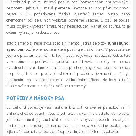
Lundehund je velmi zdravý pes a není poznamenán ani obvyklými
nemocemi, jež sužují malá plemena. Dokonce ani pro přijetí do chovu
nejsou v ČR požadována žádná vyšetření. Luxaci pately nebo
onemocnění očí se u nich vyskytují poměrně vzácně. U psů se občas
může objevit kryptorchismus, tedy nesestoupení varlat do šourku, to je
ovšem vyřazující vadou z chovu.
Toto plemeno si nese svou speciální nemoc, jedná se o tzv.
lundehundí
syndrom
, což je onemocnění, které postihuje trávicí trakt. V podstatě se
jedná o problém s únikem bílkovin. Jestliže je včas nasazena léčba, tak
v kombinaci s podáváním prášků a dodržováním diety lze nemoc
zvládnout a váš lundík může mít plnohodnotný život. Jestliže nemoc
propukne, tak se projevuje střevními problémy (zvracení, průjmy),
zhoršením kvality srsti, otoky a vodnatěním břicha. Ne každá řidší
stolice ovšem znamená, že je váš pes nemocný.
POTŘEBY A NÁROKY PSA
Lundehund potřebuje vaši lásku a blízkost, ke svému páníčkovi velmi
přilne a chce se účastnit veškerých aktivit s vámi. Již od štěněčího věku
je nutné naučit jej zůstávat o samotě, abyste předešli pozdějším
problémům. Lundíci jsou neradi sami, ale dokážou klidně počkat, než
jejich pán dorazí z práce za předpokladu, že jsou k tomu vychováni.