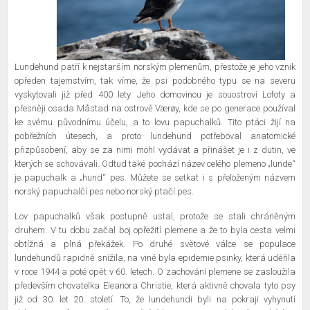
Lundehund patří k nejstarším norským plemenům, přestože je jeho vznik
opředen tajemstvím, tak víme, že psi podobného typu se na severu
vyskytovali již před 400 lety. Jeho domovinou je souostroví Lofoty a
přesněji osada Måstad na ostrově Værøy, kde se po generace používal
ke svému původnímu účelu, a to lovu papuchalků. Tito ptáci žijí na
pobřežních útesech, a proto lundehund potřeboval anatomické
přizpůsobení, aby se za nimi mohl vydávat a přinášet je i z dutin, ve
kterých se schovávali. Odtud také pochází název celého plemeno „lunde“
je papuchalk a „hund“ pes. Můžete se setkat i s přeloženým názvem
norský papuchalčí pes nebo norský ptačí pes.
Lov papuchalků však postupně ustal, protože se stali chráněným
druhem. V tu dobu začal boj opřežití plemene a že to byla cesta velmi
obtížná a plná překážek. Po druhé světové válce se populace
lundehundů rapidně snížila, na vině byla epidemie psinky, která uděřila
v roce 1944 a poté opět v 60. letech. O zachování plemene se zasloužila
především chovatelka Eleanora Christie, která aktivně chovala tyto psy
již od 30. let 20. století. To, že lundehundi byli na pokraji vyhynutí