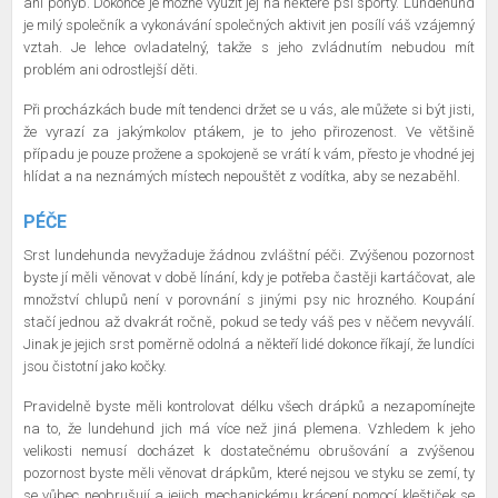
ani pohyb. Dokonce je možné využít jej na některé psí sporty. Lundehund
je milý společník a vykonávání společných aktivit jen posílí váš vzájemný
vztah. Je lehce ovladatelný, takže s jeho zvládnutím nebudou mít
problém ani odrostlejší děti.
Při procházkách bude mít tendenci držet se u vás, ale můžete si být jisti,
že vyrazí za jakýmkolov ptákem, je to jeho přirozenost. Ve většině
případu je pouze prožene a spokojeně se vrátí k vám, přesto je vhodné jej
hlídat a na neznámých místech nepouštět z vodítka, aby se nezaběhl.
PÉČE
Srst lundehunda nevyžaduje žádnou zvláštní péči. Zvýšenou pozornost
byste jí měli věnovat v době línání, kdy je potřeba častěji kartáčovat, ale
množství chlupů není v porovnání s jinými psy nic hrozného. Koupání
stačí jednou až dvakrát ročně, pokud se tedy váš pes v něčem nevyválí.
Jinak je jejich srst poměrně odolná a někteří lidé dokonce říkají, že lundíci
jsou čistotní jako kočky.
Pravidelně byste měli kontrolovat délku všech drápků a nezapomínejte
na to, že lundehund jich má více než jiná plemena. Vzhledem k jeho
velikosti nemusí docházet k dostatečnému obrušování a zvýšenou
pozornost byste měli věnovat drápkům, které nejsou ve styku se zemí, ty
se vůbec neobrušují a jejich mechanickému krácení pomocí kleštiček se