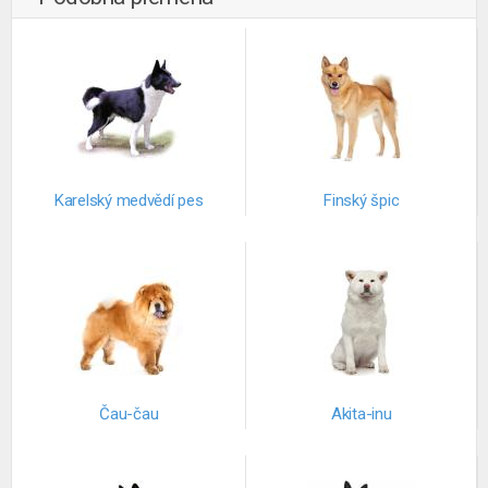
Karelský medvědí pes
Finský špic
Čau-čau
Akita-inu