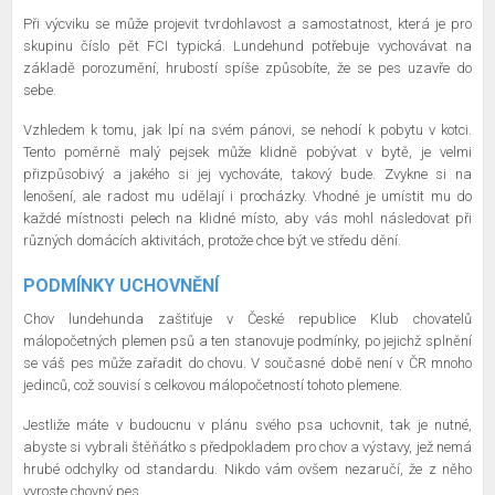
Při výcviku se může projevit tvrdohlavost a samostatnost, která je pro
skupinu číslo pět FCI typická. Lundehund potřebuje vychovávat na
základě porozumění, hrubostí spíše způsobíte, že se pes uzavře do
sebe.
Vzhledem k tomu, jak lpí na svém pánovi, se nehodí k pobytu v kotci.
Tento poměrně malý pejsek může klidně pobývat v bytě, je velmi
přizpůsobivý a jakého si jej vychováte, takový bude. Zvykne si na
lenošení, ale radost mu udělají i procházky. Vhodné je umístit mu do
každé místnosti pelech na klidné místo, aby vás mohl následovat při
různých domácích aktivitách, protože chce být ve středu dění.
PODMÍNKY UCHOVNĚNÍ
Chov lundehunda zaštiťuje v České republice Klub chovatelů
málopočetných plemen psů a ten stanovuje podmínky, po jejichž splnění
se váš pes může zařadit do chovu. V současné době není v ČR mnoho
jedinců, což souvisí s celkovou málopočetností tohoto plemene.
Jestliže máte v budoucnu v plánu svého psa uchovnit, tak je nutné,
abyste si vybrali štěňátko s předpokladem pro chov a výstavy, jež nemá
hrubé odchylky od standardu. Nikdo vám ovšem nezaručí, že z něho
vyroste chovný pes.