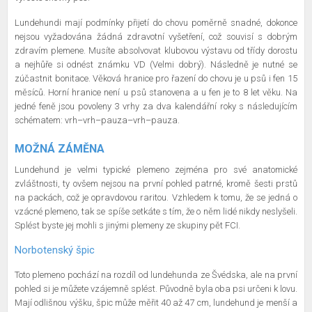
Lundehundi mají podmínky přijetí do chovu poměrně snadné, dokonce
nejsou vyžadována žádná zdravotní vyšetření, což souvisí s dobrým
zdravím plemene. Musíte absolvovat klubovou výstavu od třídy dorostu
a nejhůře si odnést známku VD (Velmi dobrý). Následně je nutné se
zúčastnit bonitace. Věková hranice pro řazení do chovu je u psů i fen 15
měsíců. Horní hranice není u psů stanovena a u fen je to 8 let věku. Na
jedné feně jsou povoleny 3 vrhy za dva kalendářní roky s následujícím
schématem: vrh–vrh–pauza–vrh–pauza.
MOŽNÁ ZÁMĚNA
Lundehund je velmi typické plemeno zejména pro své anatomické
zvláštnosti, ty ovšem nejsou na první pohled patrné, kromě šesti prstů
na packách, což je opravdovou raritou. Vzhledem k tomu, že se jedná o
vzácné plemeno, tak se spíše setkáte s tím, že o něm lidé nikdy neslyšeli.
Splést byste jej mohli s jinými plemeny ze skupiny pět FCI.
Norbotenský špic
Toto plemeno pochází na rozdíl od lundehunda ze Švédska, ale na první
pohled si je můžete vzájemně splést. Původně byla oba psi určeni k lovu.
Mají odlišnou výšku, špic může měřit 40 až 47 cm, lundehund je menší a