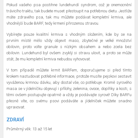
Pokud vašeho psa postihne lundehundí syndrom, což je onemocnění
trávicího traktu, tak budete muset přestoupit na potřebnou dietu. Jestliže
máte zdravého psa, tak mu můžete podávat kompletní krmiva, ale
vhodnější bude BARF, tedy krmení přirozenou stravou.
Vybírejte pouze kvalitní krmiva s vhodným složením, kde by se na
prvním místě mělo vždy objevit maso, zbytečné je velké množství
obilovin, proto volte granule s nízkým obsahem a nebo zcela bez
obilovin. Lundehund byl ovšem zvyklý si stravu ulovit, a proto se může
stát, že mu kompletní krmiva nebudou vyhovovat.
V tom případě můžete krmit BARFem, doporučujeme si před tímto
krokem nastudovat potřebné informace, protože musíte pejskovi sestavit
vyváženou krmnou dávku, aby dostal vše, co potřebuje. Kromě syrového
masa se v jídelníčku objevují i přílohy, zelenina, ovoce, doplňky a kosti, s
těmi ovšem postupujte opatrně a vždy je podávajte syrové! Díky BARFu
přesně víte, co svému psovi podáváte a jídelníček můžete snadno
upravovat.
ZDRAVÍ
Průměrný věk: 13 až 15 let