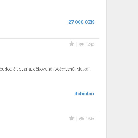
27 000 CZK
124x
ta budou čipovaná, očkovaná, odčervená. Matka:
dohodou
164x