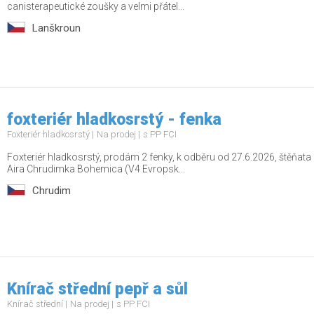
canisterapeutické zoušky a velmi přátel...
Lanškroun
foxteriér hladkosrstý - fenka
Foxteriér hladkosrstý
Na prodej
s PP FCI
Foxteriér hladkosrstý, prodám 2 fenky, k odběru od 27.6.2026, štěňa
Aira Chrudimka Bohemica (V4 Evropsk...
Chrudim
Knírač střední pepř a sůl
Knírač střední
Na prodej
s PP FCI