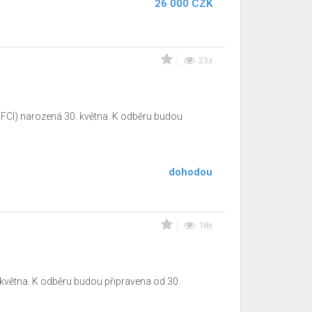
26 000 CZK
23x
 FCI) narozená 30. května. K odběru budou
dohodou
18x
 května. K odběru budou připravena od 30.