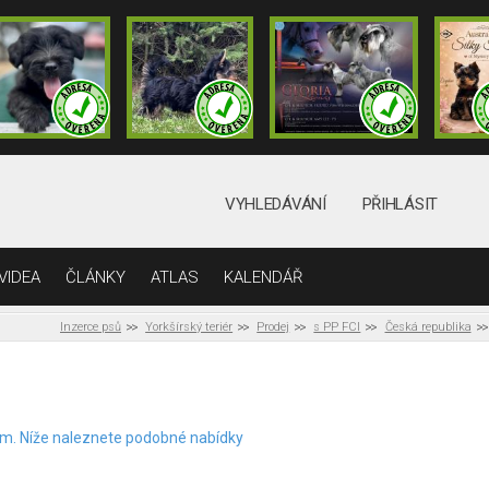
VYHLEDÁVÁNÍ
PŘIHLÁSIT
VIDEA
ČLÁNKY
ATLAS
KALENDÁŘ
Inzerce psů
Yorkšírský teriér
Prodej
s PP FCI
Česká republika
elem. Níže naleznete podobné nabídky