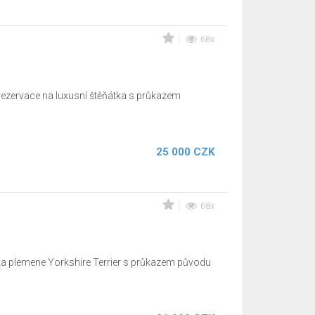
68x
 rezervace na luxusní štěňátka s průkazem
25 000 CZK
68x
ska plemene Yorkshire Terrier s průkazem původu