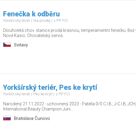
Fenečka k odběru
Yorkšírský teriér
Na prodej
s PP FCI
Dlouholetá chov. stanice prodá krásnou, temperamentní fenečku. Bez va
Nové Kasio. Chovatelský servis.
Svitavy
Yorkšírský teriér, Pes ke krytí
Yorkšírský teriér
Pes ke krytí
s PP FCI
Narodený 21.11.2022 - uchovnený 2023 - Patella 0/0 C.I.B., J-C.I.B, 
International Beauty Champion Juni...
Bratislava Čunovo