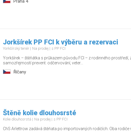
Praha 4
Jorkšírek PP FCI k výběru a rezervaci
Yorkšírský teriér
Na prodej
s PP FCI
Yorkšírek – štěňátka s průkazem původu FCI – z rodinného prostředí, zdr
samozřejmostí prevent. odčervování, veter...
Říčany
Štěně kolie dlouhosrsté
Kolie dlouhosrstá
Na prodej
s PP FCI
ChS Arlettrow zadává štěňata po importovaných rodičích. Oba rodiče 