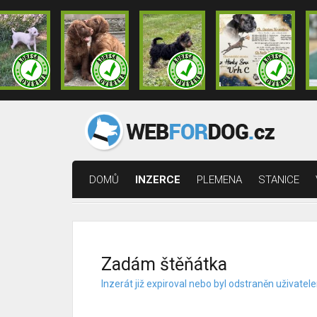
DOMŮ
INZERCE
PLEMENA
STANICE
Zadám štěňátka
Inzerát již expiroval nebo byl odstraněn uživat