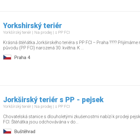
Yorkshirský teriér
Yorkšírský teriér
Na prodej
s PP FCI
Krásná štěňátka Jorkširského teriéra s PP FCI – Praha ???? Přijímáme
původu (PP FCI) narozená 30. května. K ...
Praha 4
Jorkširský teriér s PP - pejsek
Yorkšírský teriér
Na prodej
s PP FCI
Chovatelská stanice s dlouholetými zkušenostmi nabízí k prodeji pej
FCI. Štěňátka jsou odchovávána v do...
Buštěhrad