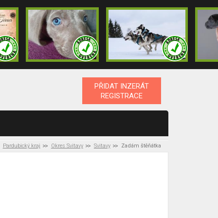
PŘIDAT INZERÁT
REGISTRACE
Pardubický kraj
Okres Svitavy
Svitavy
Zadám štěňátka