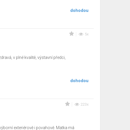
dohodou
5x
avá, v plné kvalitě, výstavní předci,
dohodou
223x
výborní exteriérově i povahově. Matka má