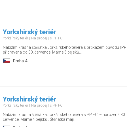
Yorkshirský teriér
Yorkšírský teriér
Na prodej
s PP FCI
Nabízím krásná štěňátka Jorkširského teriéra s průkazem původu (PP
připravena od 30. července. Máme 5 pejsků...
Praha 4
Yorkshirský teriér
Yorkšírský teriér
Na prodej
s PP FCI
Nabízím krásná štěňátka Jorkširského teriéra s PP FCI – narozená 30.
července. Máme 4 pejsků . Štěňátka mají...