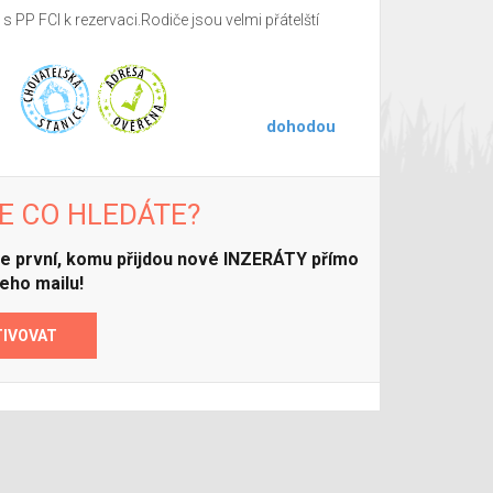
 PP FCI k rezervaci.Rodiče jsou velmi přátelští
dohodou
E CO HLEDÁTE?
ďte první, komu přijdou nové INZERÁTY přímo
eho mailu!
TIVOVAT