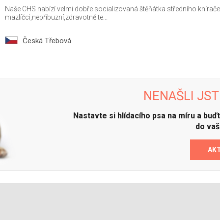
Naše CHS nabízí velmi dobře socializovaná štěňátka středního knírače s
mazlíčci,nepříbuzní,zdravotně te...
Česká Třebová
NENAŠLI JST
Nastavte si hlídacího psa na míru a bu
do vaš
AK