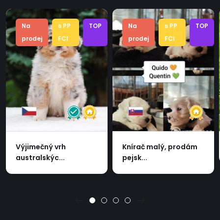
Na
s PP
TOP
Na
s PP
TOP
prodej
FCI
prodej
FCI
Výjimečný vrh
Knírač malý, prodám
australskýc...
pejsk...