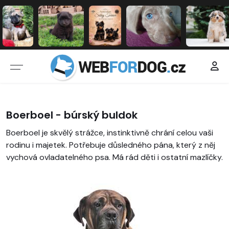
Boerboel - búrský buldok
Boerboel je skvělý strážce, instinktivně chrání celou vaši
rodinu i majetek. Potřebuje důsledného pána, který z něj
vychová ovladatelného psa. Má rád děti i ostatní mazlíčky.