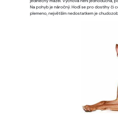
jedinečný mazel. Výchova není jednoduchá, po
Na pohyb je náročný. Hodí se pro dostihy či c
plemeno, největším nedostatkem je chudozob