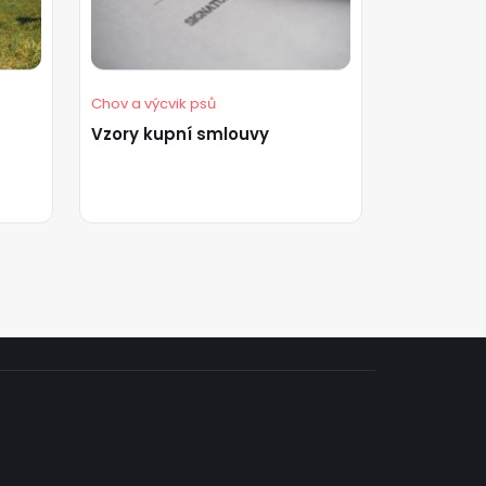
Chov a výcvik psů
Vzory kupní smlouvy