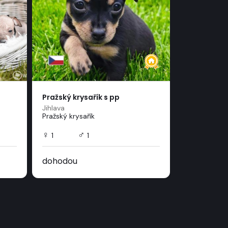
Pražský krysařík s pp
Modrý pikar
Jihlava
Brno
Pražský krysařík
Modrý pikar
♀
♂
♀
1
1
2
dohodou
1 000 EUR