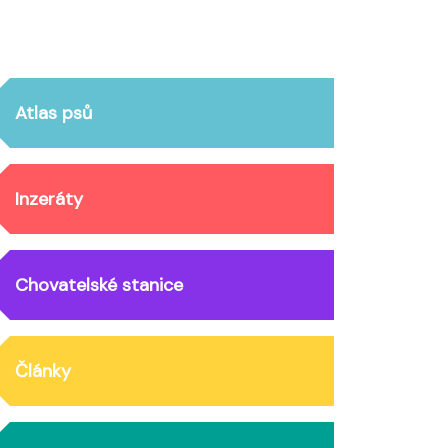
Atlas psů
Inzeráty
Chovatelské stanice
Články