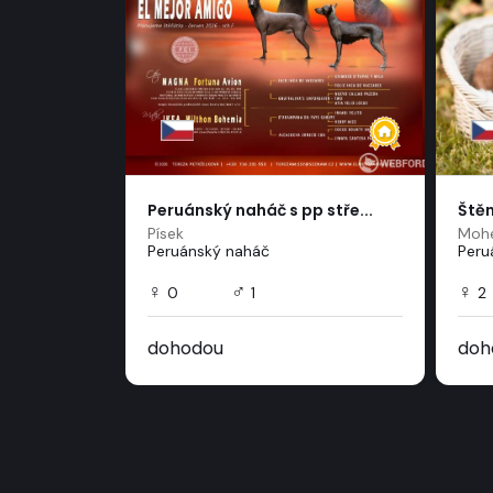
srstý ...
Peruánský naháč s pp stře...
Štěn
Písek
Mohe
ohař
Peruánský naháč
Peru
♀
♂
♀
0
1
2
dohodou
doh