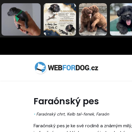
Faraónský pes
•
Faraónský chrt, Kelb tal-fenek, Faraón
Faraónský pes je ke své rodině a známým milý, 