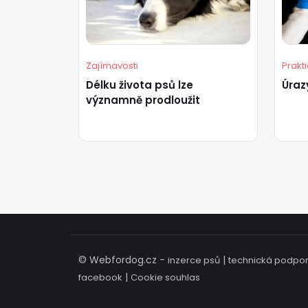
Zajímavosti
Prakt
Délku života psů lze
Úraz
významně prodloužit
© Webfordog.cz -
|
inzerce psů
technická podpo
|
facebook
Cookie souhlas