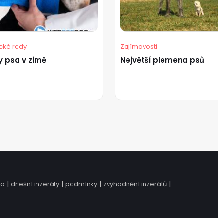
ické rady
Zajímavosti
y psa v zimě
Největší plemena psů
|
|
|
|
ra
dnešní inzeráty
podmínky
zvýhodnění inzerátů