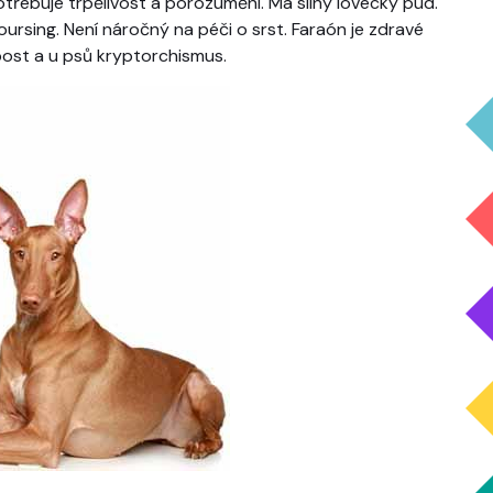
třebuje trpělivost a porozumění. Má silný lovecký pud.
oursing. Není náročný na péči o srst. Faraón je zdravé
ost a u psů kryptorchismus.