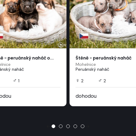
ě - peruánský naháč o...
Štěně - peruánský naháč
lnice
Mohelnice
ánský naháč
Peruánský naháč
♂
♀
♂
1
2
2
odou
dohodou