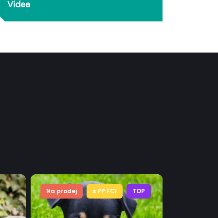
Videa
Na prodej
s PP FCI
TOP
Na prodej