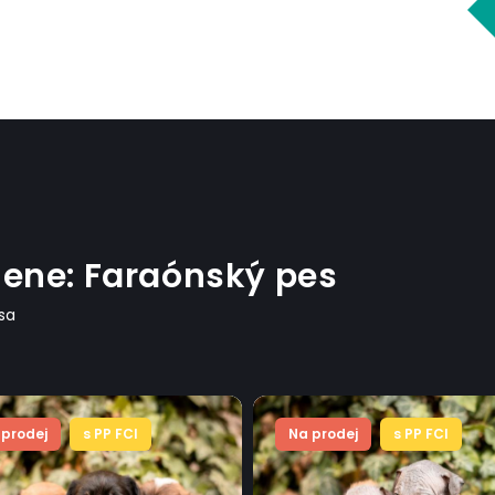
mene: Faraónský pes
psa
 prodej
s PP FCI
Na prodej
s PP FCI