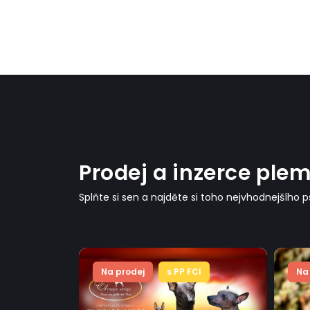
Prodej a inzerce ple
Splňte si sen a najděte si toho nejvhodnejšího 
CI
Na prodej
s PP FCI
Na