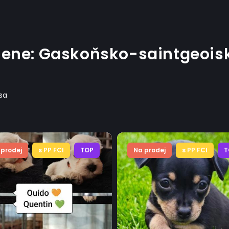
emene: Gaskoňsko-saintgeois
psa
 prodej
s PP FCI
TOP
Na prodej
s PP FCI
T