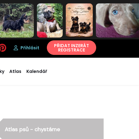
PŘIDAT INZERÁT
Přihlásit
REGISTRACE
ky
Atlas
Kalendář
Atlas psů - chystáme