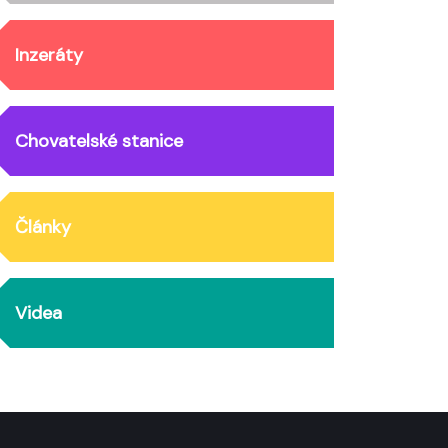
Inzeráty
Chovatelské stanice
Články
Videa