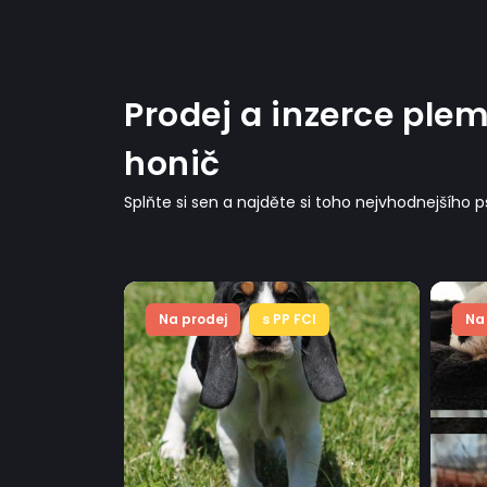
Prodej a inzerce pl
honič
Splňte si sen a najděte si toho nejvhodnejšího 
CI
Na prodej
s PP FCI
Na