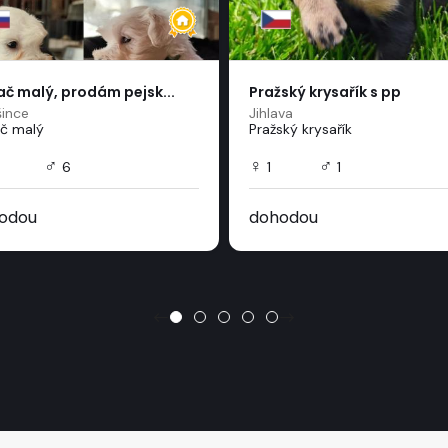
ač malý, prodám pejsk...
Pražský krysařík s pp
šince
Jihlava
ač malý
Pražský krysařík
♂
♀
♂
6
1
1
odou
dohodou