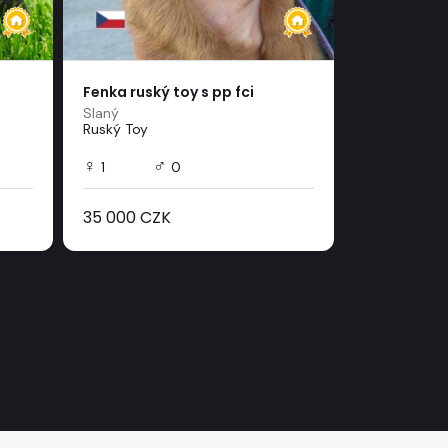
Fenka ruský toy s pp fci
Leonberger
Slaný
Litovel
Ruský Toy
Leonberger
♀
♂
♀
1
0
2
35 000 CZK
dohodou