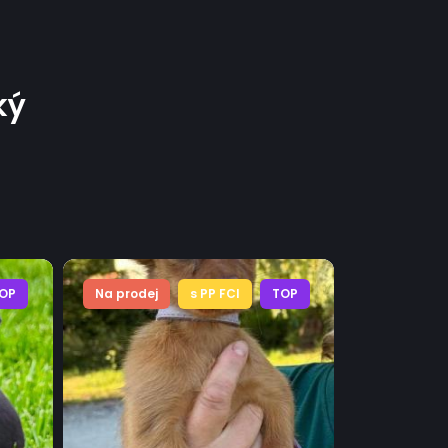
ký
OP
Na prodej
s PP FCI
TOP
Na prodej