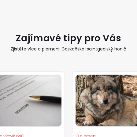
Zajímavé tipy pro Vás
Zjistěte více o plemeni: Gaskoňsko-saintgeoiský honič
a výcvik psů
O plemeni