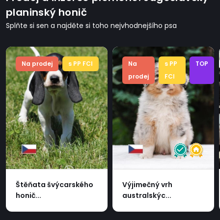
planinský honič
Splňte si sen a najděte si toho nejvhodnejšího psa
Na prodej
s PP FCI
Na
s PP
TOP
prodej
FCI
Štěňata švýcarského
Výjimečný vrh
honič...
australskýc...