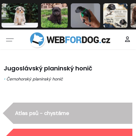
Jugoslávský planinský honič
•
Černohorský planinský honič
Atlas psů - chystáme