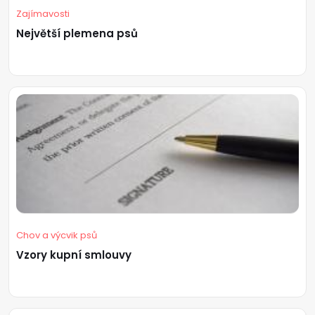
Zajímavosti
Největší plemena psů
Chov a výcvik psů
Vzory kupní smlouvy