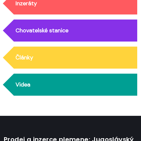
Inzeráty
Chovatelské stanice
Články
Videa
Prodej a inzerce plemene: Jugoslávský