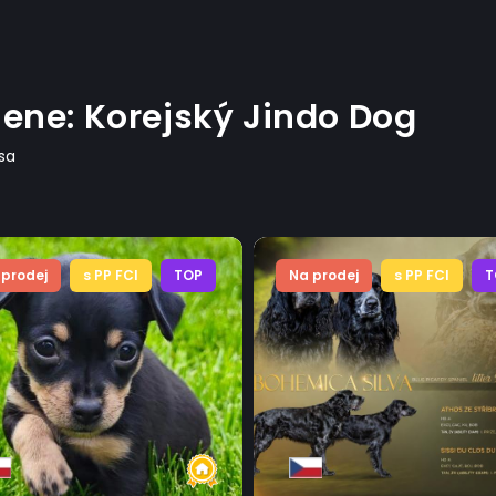
mene: Korejský Jindo Dog
psa
 prodej
s PP FCI
TOP
Na prodej
s PP FCI
T