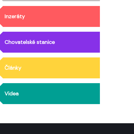
Inzeráty
Chovatelské stanice
Články
Videa