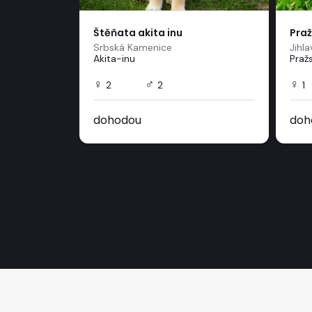
jí d...
Štěňata akita inu
Praž
Srbská Kamenice
Jihla
Akita-inu
Pražs
♀
♂
♀
2
2
1
dohodou
doh