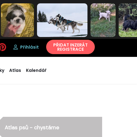
PŘIDAT INZERÁT
Přihlásit
REGISTRACE
ky
Atlas
Kalendář
Atlas psů - chystáme