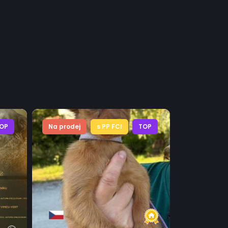
OP
Na prodej
s PP FCI
TOP
Na prodej