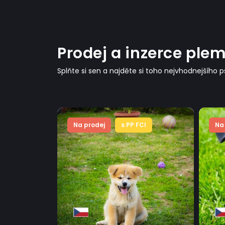
Prodej a inzerce ple
Splňte si sen a najděte si toho nejvhodnejšího 
CI
Na prodej
s PP FCI
Na