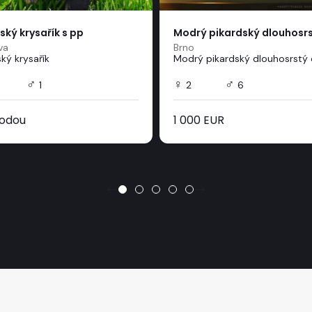
ský krysařík s pp
Modrý pikardský dlouhosrs.
va
Brno
ký krysařík
Modrý pikardský dlouhosrstý 
♂
♀
♂
1
2
6
odou
1 000 EUR