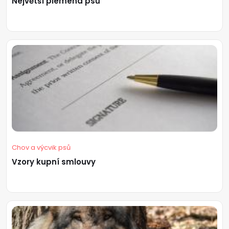
Největší plemena psů
Chov a výcvik psů
Vzory kupní smlouvy