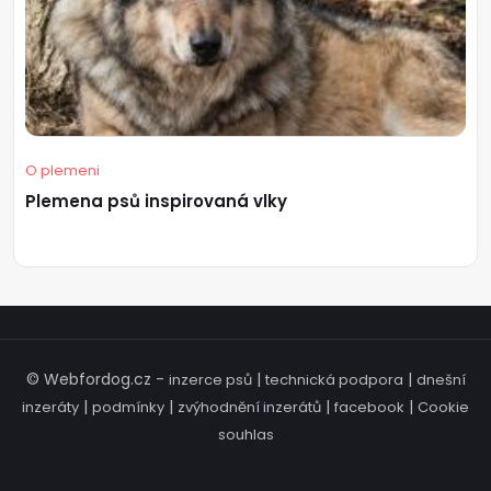
O plemeni
Plemena psů inspirovaná vlky
© Webfordog.cz -
|
|
inzerce psů
technická podpora
dnešní
|
|
|
|
inzeráty
podmínky
zvýhodnění inzerátů
facebook
Cookie
souhlas