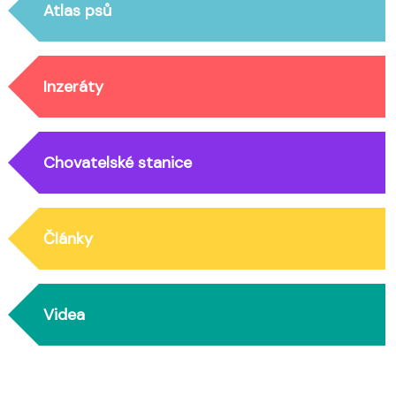
Atlas psů
Inzeráty
Chovatelské stanice
Články
Videa