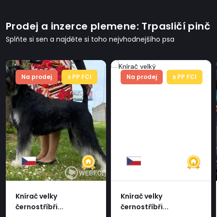
Prodej a inzerce plemene: Trpasličí pinč
Splňte si sen a najděte si toho nejvhodnejšího psa
Na prodej
s PP FCI
Na prodej
s PP FCI
Knírač velky
Knírač velky
černostříbři...
černostříbři...