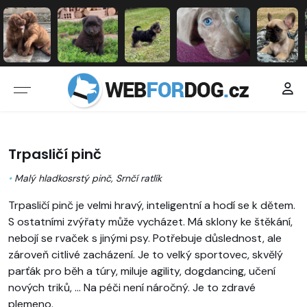
Trpasličí pinč
•
Malý hladkosrstý pinč, Srnčí ratlík
Trpasličí pinč je velmi hravý, inteligentní a hodí se k dětem.
S ostatními zvýřaty může vycházet. Má sklony ke štěkání,
nebojí se rvaček s jinými psy. Potřebuje důslednost, ale
zároveň citlivé zacházení. Je to velký sportovec, skvělý
parťák pro běh a túry, miluje agility, dogdancing, učení
nových triků, ... Na péči není náročný. Je to zdravé
plemeno.