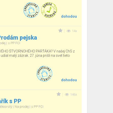
dohodou
14x
 Prodám pejska
odej
s PP FCI
ÉHO ŠTVORNOHÉHO PARŤÁKA? V našej ChS z
ial malý zázrak. 27. júna prišli na svet tieto
dohodou
146x
řík s PP
átkosrstý
Na prodej
s PP FCI