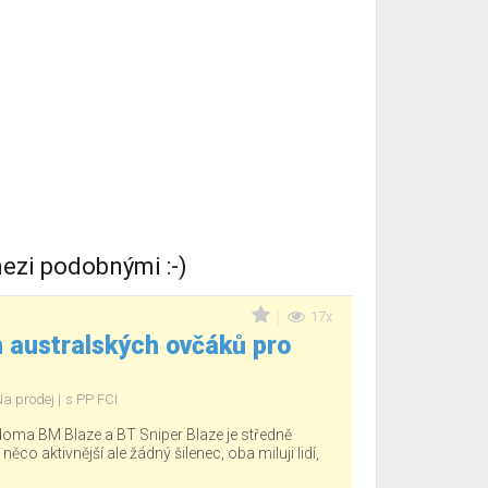
ezi podobnými :-)
17x
 australských ovčáků pro
Na prodej
s PP FCI
 doma BM Blaze a BT Sniper Blaze je středně
 něco aktivnější ale žádný šilenec, oba miluji lidí,