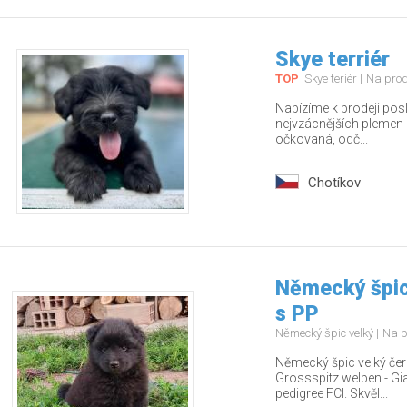
Skye terriér
TOP
Skye teriér
Na pro
Nabízíme k prodeji pos
nejvzácnějších plemen – 
očkovaná, odč...
Chotíkov
Německý špic
s PP
Německý špic velký
Na p
Německý špic velký čern
Grossspitz welpen - Gia
pedigree FCI. Skvěl...