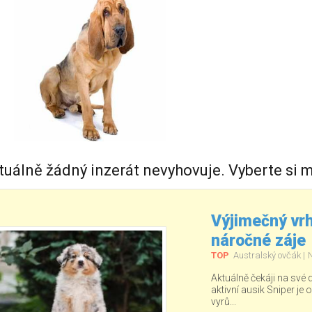
tuálně žádný inzerát nevyhovuje. Vyberte si m
Výjimečný vrh
náročné záje
TOP
Australský ovčák
Aktuálně čekáji na své
aktivní ausik Sniper je o
vyrů...