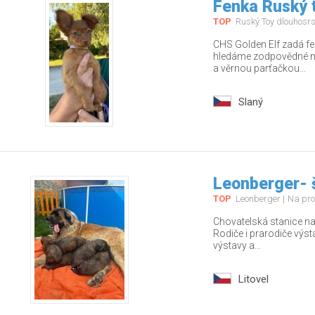
Fenka Ruský t
TOP
Ruský Toy dlouhosrs
CHS Golden Elf zadá fe
hledáme zodpovědné ma
a věrnou parťačkou...
Slaný
Leonberger- 
TOP
Leonberger
Na pro
Chovatelská stanice nab
Rodiče i prarodiče výs
výstavy a...
Litovel