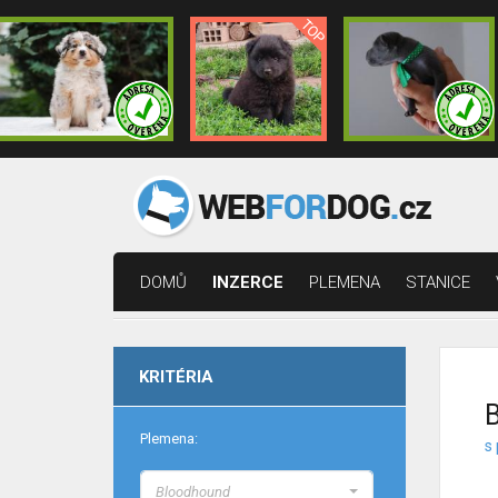
DOMŮ
INZERCE
PLEMENA
STANICE
KRITÉRIA
B
Plemena:
s 
Bloodhound