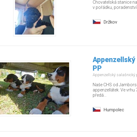
Chovatelská stanice nab
v pořádku, poradenstv
Držkov
Appenzellský 
PP
Appenzellský salašnický
Naše CHS od Jamborských
appenzellátek. Ve vrhu 7
předá...
Humpolec