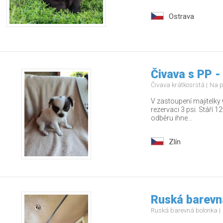
Ostrava
Čivava s PP -
Čivava krátkosrstá
Na p
V zastoupení majitelky 
rezervaci 3 psi. Stáří 
odběru ihne...
Zlín
Ruská barevn
Ruská barevná bolonka