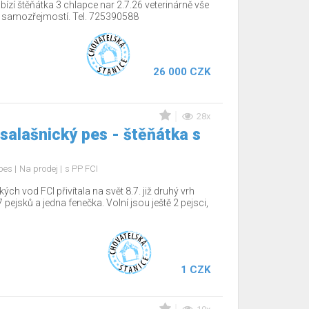
ízí štěňátka 3 chlapce nar 2.7.26 veterinárně vše
í samozřejmostí. Tel. 725390588
26 000 CZK
28x
salašnický pes - štěňátka s
 pes
Na prodej
s PP FCI
 vod FCI přivítala na svět 8.7. již druhý vrh
 pejsků a jedna fenečka. Volní jsou ještě 2 pejsci,
1 CZK