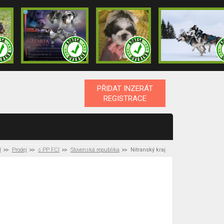
PŘIDAT INZERÁT
REGISTRACE
d
Prodej
s PP FCI
Slovenská republika
Nitranský kraj