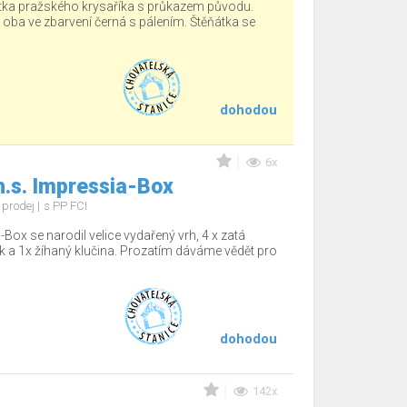
tka pražského krysaříka s průkazem původu.
, oba ve zbarvení černá s pálením. Štěňátka se
dohodou
6x
h.s. Impressia-Box
 prodej
s PP FCI
-Box se narodil velice vydařený vrh, 4 x zatá
sek a 1x žíhaný klučina. Prozatím dáváme vědět pro
dohodou
142x