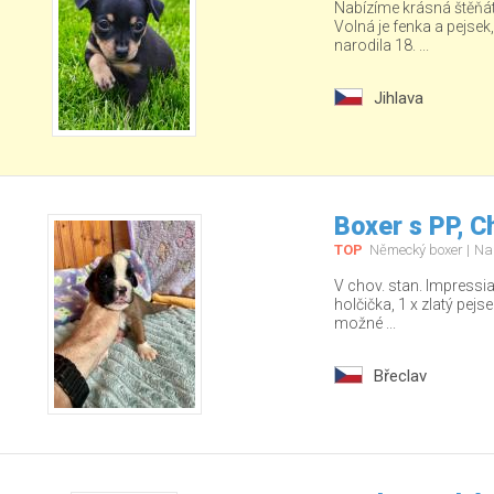
Nabízíme krásná štěňá
Volná je fenka a pejsek
narodila 18. ...
Jihlava
Boxer s PP, C
TOP
Německý boxer
Na
V chov. stan. Impressia
holčička, 1 x zlatý pej
možné ...
Břeclav