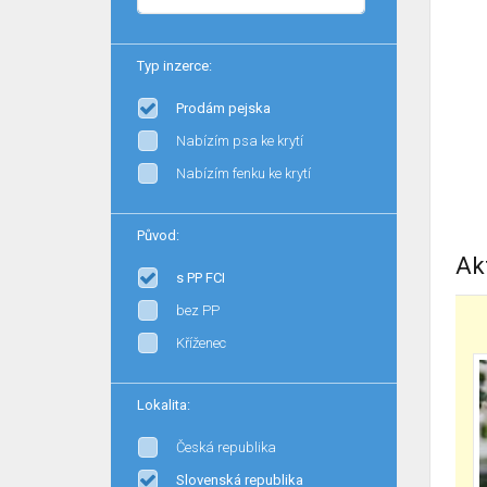
Typ inzerce:
Prodám pejska
Nabízím psa ke krytí
Nabízím fenku ke krytí
Původ:
Ak
s PP FCI
bez PP
Kříženec
Lokalita:
Česká republika
Slovenská republika