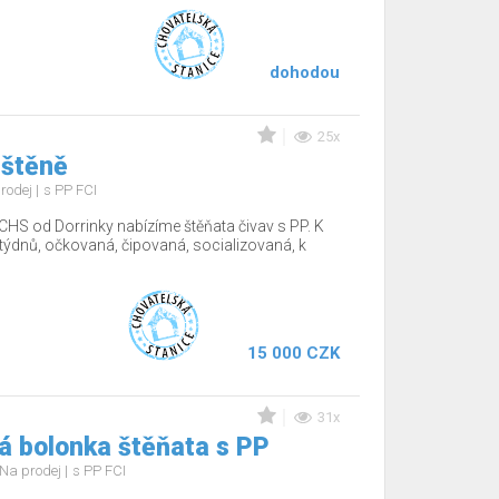
dohodou
25x
 štěně
rodej
s PP FCI
CHS od Dorrinky nabízíme štěňata čivav s PP. K
12týdnů, očkovaná, čipovaná, socializovaná, k
15 000 CZK
31x
á bolonka štěňata s PP
Na prodej
s PP FCI