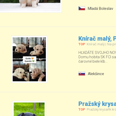
Mladá Boleslav
Knírač malý,
TOP
Knírač malý
Na pr
HĽADÁTE SVOJHO NOV
Domu hobita SK FCI sa ud
čarovné biele klb...
Alekšince
Pražský krysa
TOP
Pražský krysařík kr