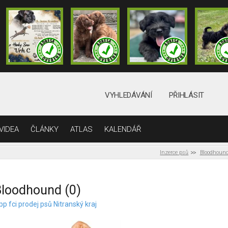
VYHLEDÁVÁNÍ
PŘIHLÁSIT
VIDEA
ČLÁNKY
ATLAS
KALENDÁŘ
Inzerce psů
Bloodhoun
loodhound (0)
pp fci prodej psů Nitranský kraj