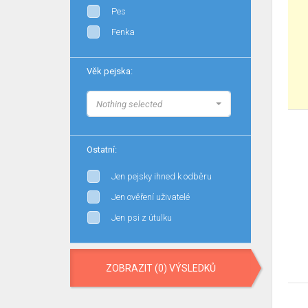
Pes
Fenka
Věk pejska:
Nothing selected
Ostatní:
Jen pejsky ihned k odběru
Jen ověření uživatelé
Jen psi z útulku
ZOBRAZIT (0) VÝSLEDKŮ