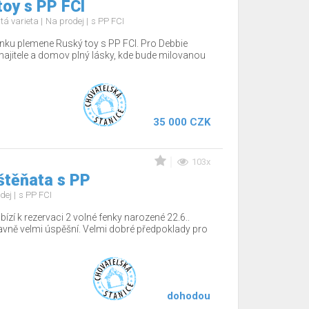
oy s PP FCI
tá varieta
Na prodej
s PP FCI
nku plemene Ruský toy s PP FCI. Pro Debbie
jitele a domov plný lásky, kde bude milovanou
35 000 CZK
103x
štěňata s PP
dej
s PP FCI
ízí k rezervaci 2 volné fenky narozené 22.6..
tavně velmi úspěšní. Velmi dobré předpoklady pro
dohodou