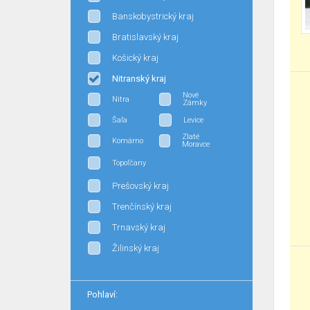
Banskobystrický kraj
Bratislavský kraj
Košický kraj
Nitranský kraj
Nové
Nitra
Zámky
Šaľa
Levice
Zlaté
Komárno
Moravce
Topoľčany
Prešovský kraj
Trenčínský kraj
Trnavský kraj
Žilinský kraj
Pohlaví: