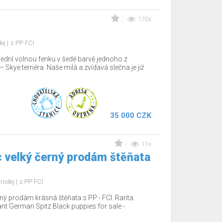
170x
dej
s PP FCI
lední volnou fenku v šedé barvě jednoho z
Skye terriéra. Naše milá a zvídavá slečna je již
35 000 CZK
11x
 velký černý prodám štěňata
rodej
s PP FCI
ý prodám krásná štěňata s PP - FCI. Rarita.
nt German Spitz Black puppies for sale -