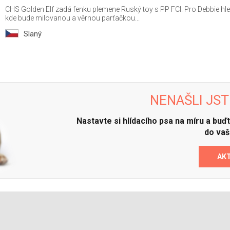
CHS Golden Elf zadá fenku plemene Ruský toy s PP FCI. Pro Debbie h
kde bude milovanou a věrnou parťačkou...
Slaný
NENAŠLI JST
Nastavte si hlídacího psa na míru a bu
do vaš
AK