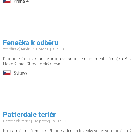
Praha 4
Fenečka k odběru
Yorkšírský teriér
Na prodej
s PP FCI
Dlouholetá chov. stanice prodá krásnou, temperamentní fenečku. Bez va
Nové Kasio. Chovatelský servis.
Svitavy
Patterdale teriér
Patterdale teriér
Na prodej
s PP FCI
Prodám černá štěňata s PP po kvalitních lovecky vedených rodičích