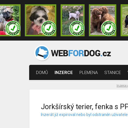
DOMŮ
INZERCE
PLEMENA
STANICE
Inzerce
Jorkšírský terier, fenka s P
Inzerát již expiroval nebo byl odstraněn uživat