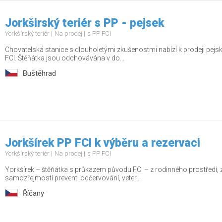
Jorkširský teriér s PP - pejsek
Yorkšírský teriér
Na prodej
s PP FCI
Chovatelská stanice s dlouholetými zkušenostmi nabízí k prodeji pej
FCI. Štěňátka jsou odchovávána v do...
Buštěhrad
Jorkšírek PP FCI k výběru a rezervaci
Yorkšírský teriér
Na prodej
s PP FCI
Yorkšírek – štěňátka s průkazem původu FCI – z rodinného prostředí, zdr
samozřejmostí prevent. odčervování, veter...
Říčany