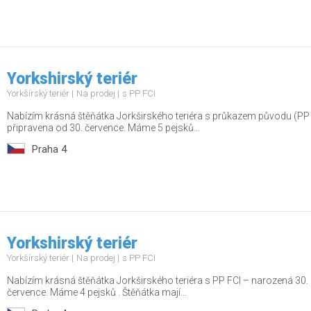
Yorkshirský teriér
Yorkšírský teriér
Na prodej
s PP FCI
Nabízím krásná štěňátka Jorkširského teriéra s průkazem původu (PP
připravena od 30. července. Máme 5 pejsků...
Praha 4
Yorkshirský teriér
Yorkšírský teriér
Na prodej
s PP FCI
Nabízím krásná štěňátka Jorkširského teriéra s PP FCI – narozená 30.
července. Máme 4 pejsků . Štěňátka mají...