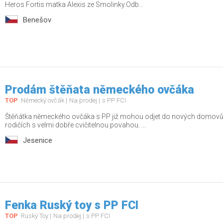
Heros Fortis matka Alexis ze Smolinky.Odb...
Benešov
Prodám štěňata německého ovčáka
TOP
Německý ovčák
Na prodej
s PP FCI
Štěňátka německého ovčáka s PP již mohou odjet do nových domovů.
rodičích s velmi dobře cvičitelnou povahou. ...
Jesenice
Fenka Ruský toy s PP FCI
TOP
Ruský Toy
Na prodej
s PP FCI