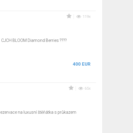
119x
JCH, CJCH BLOOM Diamond Berries ????
400 EUR
65x
 rezervace na luxusní štěňátka s průkazem