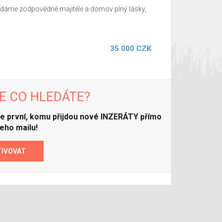
ledáme zodpovědné majitele a domov plný lásky,
35 000 CZK
E CO HLEDÁTE?
ďte první, komu přijdou nové INZERÁTY přímo
eho mailu!
TIVOVAT