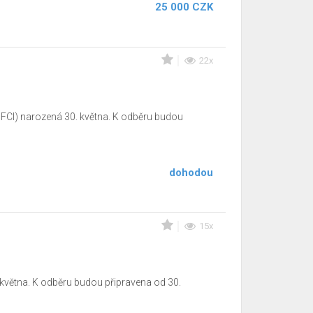
25 000 CZK
22x
 FCI) narozená 30. května. K odběru budou
dohodou
15x
 května. K odběru budou připravena od 30.