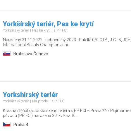
Yorkšírský teriér, Pes ke krytí
Yorkšírský teriér
Pes ke krytí
s PP FCI
Narodený 21.11.2022 - uchovnený 2023 - Patella 0/0 C.I.B., J-C.I.B, 
International Beauty Champion Juni...
Bratislava Čunovo
Yorkshirský teriér
Yorkšírský teriér
Na prodej
s PP FCI
Krásná štěňátka Jorkširského teriéra s PP FCI – Praha ???? Přijímáme
původu (PP FCI) narozená 30. května. K ...
Praha 4