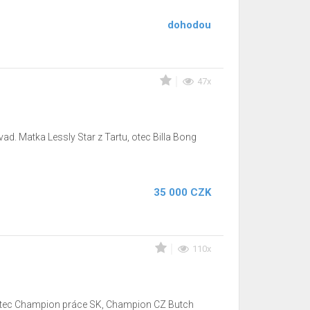
dohodou
47x
d. Matka Lessly Star z Tartu, otec Billa Bong
35 000 CZK
110x
. Otec Champion práce SK, Champion CZ Butch