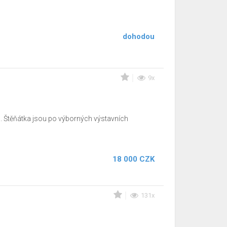
dohodou
9x
 Štěňátka jsou po výborných výstavních
18 000 CZK
131x