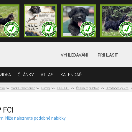
VYHLEDÁVÁNÍ
PŘIHLÁSIT
VIDEA
ČLÁNKY
ATLAS
KALENDÁŘ
 psů
Yorkšírský teriér
Prodej
s PP FCI
Česká republika
Středočeský kraj
P FCI
elem. Níže naleznete podobné nabídky