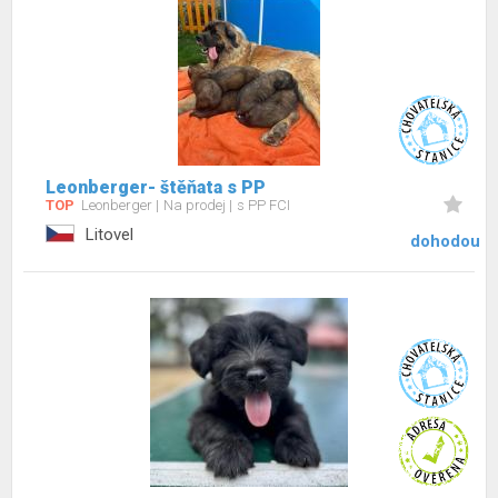
Leonberger- štěňata s PP
TOP
Leonberger
Na prodej
s PP FCI
Litovel
dohodou