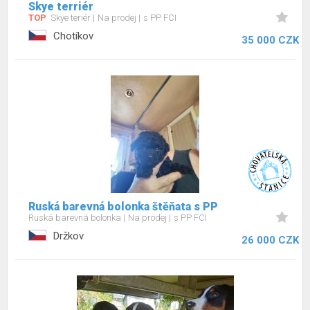
Skye terriér
TOP
Skye teriér
Na prodej
s PP FCI
Chotíkov
35 000 CZK
Ruská barevná bolonka štěňata s PP
Ruská barevná bolonka
Na prodej
s PP FCI
Držkov
26 000 CZK