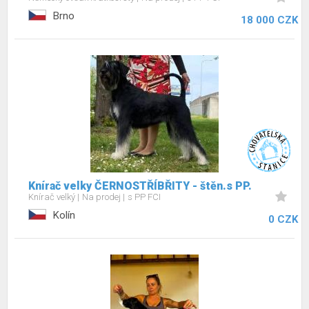
Brno
18 000 CZK
Knírač velky ČERNOSTŘÍBŘITY - štěn.s PP.
Knírač velký
Na prodej
s PP FCI
Kolín
0 CZK