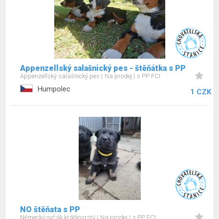
Appenzellský salašnický pes - štěňátka s PP
Appenzellský salašnický pes
Na prodej
s PP FCI
Humpolec
1 CZK
NO štěňata s PP
Německý ovčák krátkosrstý
Na prodej
s PP FCI