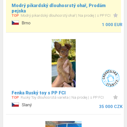
Modrý pikardský dlouhosrstý ohař, Prodám
pejska
TOP
Modrý pikardský dlouhosrstý ohař
Na prodej
s PP FCI
Brno
1 000 EUR
Fenka Ruský toy s PP FCI
TOP
Ruský Toy dlouhosrstá varieta
Na prodej
s PP FCI
Slaný
35 000 CZK