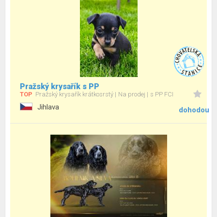
Pražský krysařík s PP
TOP
Pražský krysařík krátkosrstý
Na prodej
s PP FCI
Jihlava
dohodou