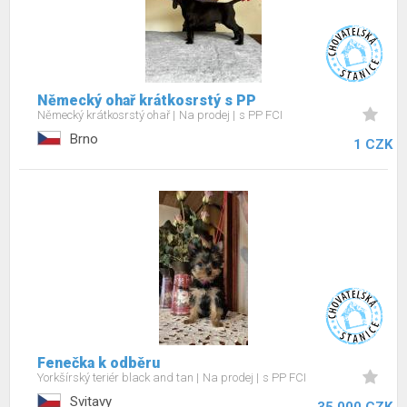
Německý ohař krátkosrstý s PP
Německý krátkosrstý ohař
Na prodej
s PP FCI
Brno
1 CZK
Fenečka k odběru
Yorkšírský teriér black and tan
Na prodej
s PP FCI
Svitavy