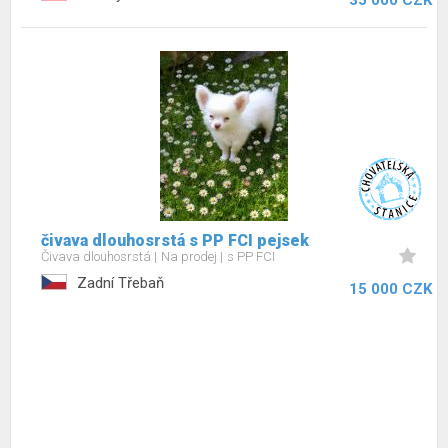
35 000 CZK
čivava dlouhosrstá s PP FCI pejsek
Čivava dlouhosrstá
Na prodej
s PP FCI
Zadní Třebaň
15 000 CZK