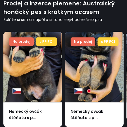
Prodej a inzerce plemene: Australský
honácký pes s krátkým ocasem
Splňte si sen a najděte si toho nejvhodnejšího psa
Na prodej
s PP FCI
Na prodej
s PP FCI
Německý ovčák
Německý ovčák
štěňata s p...
štěňata s p...