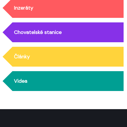
Inzeráty
Chovatelské stanice
Články
Videa