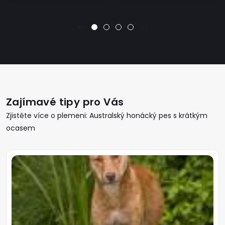
Zajímavé tipy pro Vás
Zjistěte více o plemeni: Australský honácký pes s krátkým
ocasem