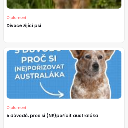
O plemeni
Divoce žijící psi
O plemeni
5 důvodů, proč si (NE)pořídit australáka