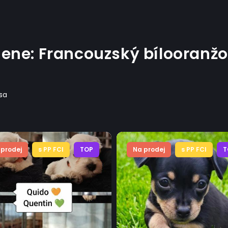
mene: Francouzský bílooranž
psa
 prodej
s PP FCI
TOP
Na prodej
s PP FCI
T