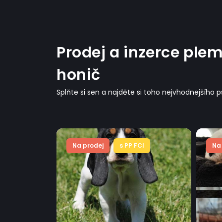
Prodej a inzerce ple
honič
Splňte si sen a najděte si toho nejvhodnejšího 
CI
Na prodej
s PP FCI
Na