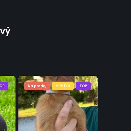
ový
OP
Na prodej
s PP FCI
TOP
Na prodej