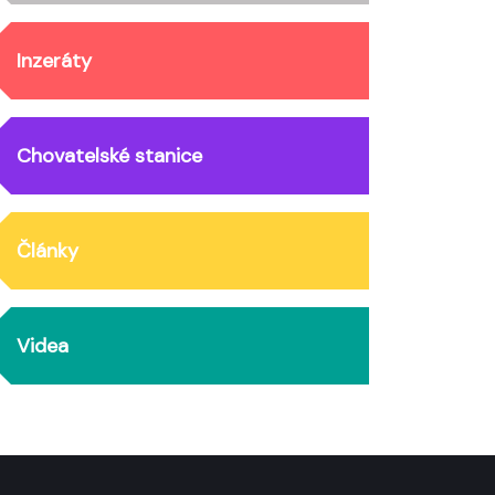
Inzeráty
Chovatelské stanice
Články
Videa