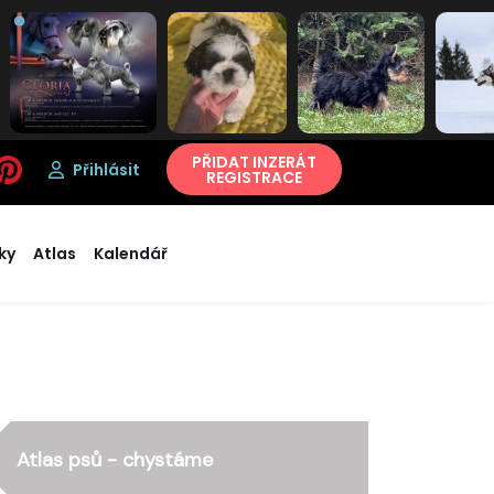
PŘIDAT INZERÁT
Přihlásit
REGISTRACE
ky
Atlas
Kalendář
Atlas psů - chystáme