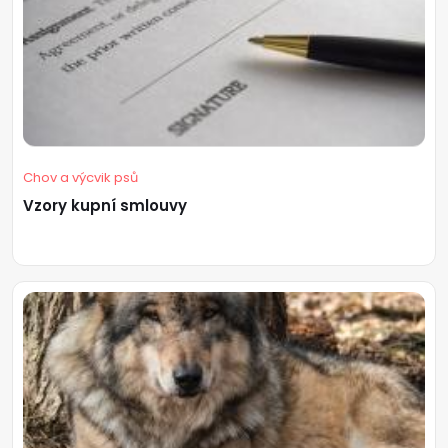
Chov a výcvik psů
Vzory kupní smlouvy