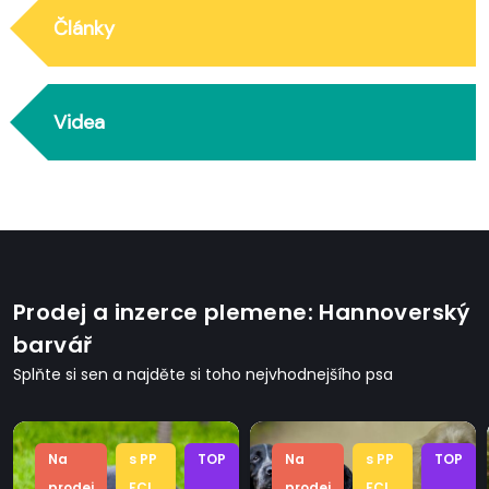
Články
Videa
Prodej a inzerce plemene: Hannoverský
barvář
Splňte si sen a najděte si toho nejvhodnejšího psa
Na
s PP
TOP
Na
s PP
TOP
prodej
FCI
prodej
FCI