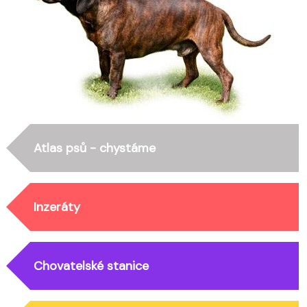
Atlas psů - chystáme
Inzeráty
Chovatelské stanice