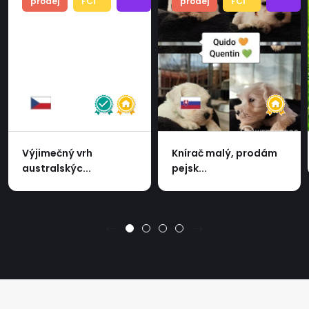
prodej
FCI
prodej
FCI
Výjimečný vrh
Knírač malý, prodám
australskýc...
pejsk...