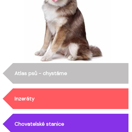
Atlas psů - chystáme
Inzeráty
Chovatelské stanice