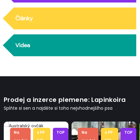
Články
Videa
Prodej a inzerce plemene: Lapinkoira
Splňte si sen a najděte si toho nejvhodnejšího psa
Na
s PP
TOP
Na
s PP
TOP