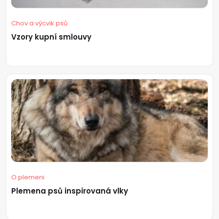
Chov a výcvik psů
Vzory kupní smlouvy
O plemeni
Plemena psů inspirovaná vlky