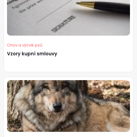
Chov a výcvik psů
Vzory kupní smlouvy