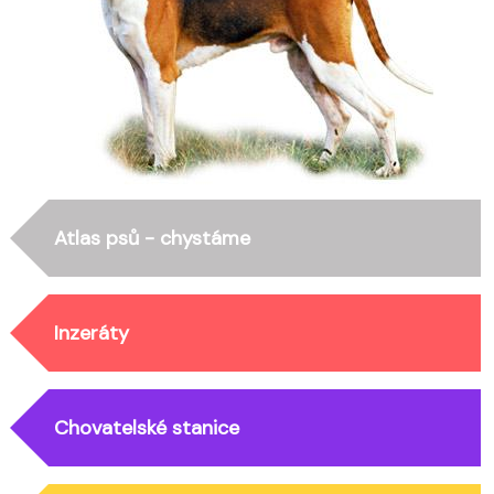
Atlas psů - chystáme
Inzeráty
Chovatelské stanice