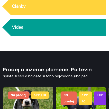
Články
Videa
Prodej a inzerce plemene: Poitevin
Splňte si sen a najděte si toho nejvhodnejšího psa
Na prodej
s PP FCI
Na
s PP
TOP
prodej
FCI