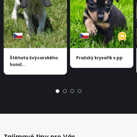
Štěňata švýcarského
Pražský krysařík s pp
honič...
Zajímavé tipy pro Vás