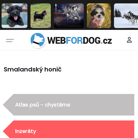
Smalandský honič
Atlas psů - chystáme
Inzeráty