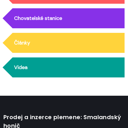
Chovatelské stanice
Články
Videa
Prodej a inzerce plemene: Smalandský
honič