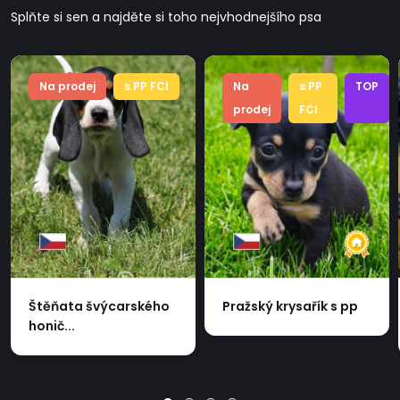
Splňte si sen a najděte si toho nejvhodnejšího psa
Na prodej
s PP FCI
Na
s PP
TOP
prodej
FCI
Štěňata švýcarského
Pražský krysařík s pp
honič...