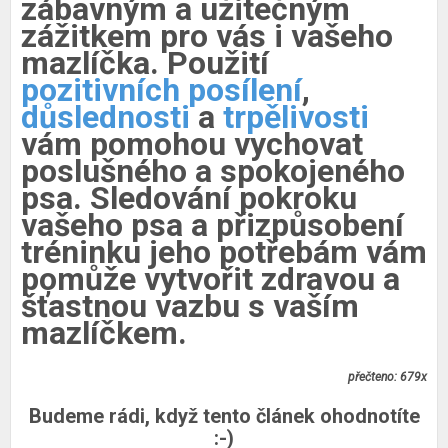
zábavným a užitečným
zážitkem pro vás i vašeho
mazlíčka. Použití
pozitivních posílení
,
důslednosti
a
trpělivosti
vám pomohou vychovat
poslušného a spokojeného
psa. Sledování pokroku
vašeho psa a přizpůsobení
tréninku jeho potřebám vám
pomůže vytvořit zdravou a
šťastnou vazbu s vaším
mazlíčkem.
přečteno: 679x
Budeme rádi, když tento článek ohodnotíte
:-)