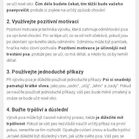
se učí nové věci.
Čím déle budete čekat, tím těžší bude vašeho
psavycvičit
, protože si zvykne na určitý způsob chování.
2. Využívejte pozitivní motivaci
Pozitivní motivace je technika výcviku, která zahrnuje odměňování psa
za správné chování. Psi se lépe učí, co se od nich očekává, pokud jsou
po skončení správného úkolu odměněni. Odměnou může být pamlsek,
hračka nebo slovní pochvala.
Pozitivní motivace je účinnější než
trestání psa
, protože pes se učí, co má dělat, a nikoliv to, co by neměl
dělat.
3. Používejte jednoduché příkazy
Při výcviku psa je důležité používat jednoduché příkazy.
Psi si snadněji
pamatují krátké slova
, jako jsou „sedni“, „stůj“, „lehni“ a „tady“. Pokud
se naučíte používat jednoduché příkazy, váš pes bude méně zmatený a
snáze se bude učit nové věci.
4. Buďte trpěliví a důslední
Výcvik psa může být časově náročný proces, takže
je důležité mít
trpělivost
. Pokud se váš pes nezvládá naučit určitý příkaz na první
pokus, nenechte se tím rozhodit. Opakujte cvičení znovu a buďte trpěliví.
Je také důležité být důsledný v tom, jak učíte svého psa. Váš pes se