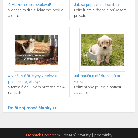
4. Hlavně se nerozčilovat!
Jak se připravit na bonitaci
V dnešním díle si řekneme, proč a
Pořídili jste si štěně s průkazem
co můž...
původu...
4 Nejčastější chyby ve výcviku
Jak naučit malé štěně čůrat
psa, děláte je taky?
venku
V tomto článku vám prozradíme 4
Pořízení psa je jistě slastnou
nejčastě...
záležitos...
Další zajímavé články >>
technická podpora
dnešní inzeráty
podmínky