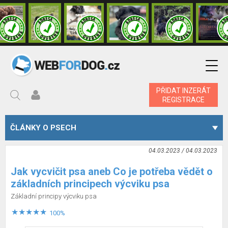
PŘIDAT INZERÁT
REGISTRACE
ČLÁNKY O PSECH
04.03.2023 / 04.03.2023
Jak vycvičit psa aneb Co je potřeba vědět o
základních principech výcviku psa
Základní principy výcviku psa
100%