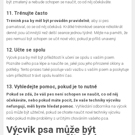
být zmatený a nebude schopen se naučit, co od něj očekáváte.
11. Trénujte často
Trénink psa by měl být prováděn pravidelně
, aby si pes
pamatoval, co se od něj očekává. Krátké tréninkové seance několikrát
denně jsou účinnější než delší seance jednou týdně. Mějte na paměti, že
pes nemusí být schopen se učit nové věci, pokud je příliš unavený.
12. Učte se spolu
Výcvik psa by měl být příležitostí k učení se spolu s vaším psem.
Poznáte svého psa lépe a naučíte se, jaké jsou jeho přirozené sklony a
potřeby. Tento proces také posiluje vaši vazbu s vaším psem a poskytuje
vám příležitost trávit spolu kvalitní čas.
13. Vyhledejte pomoc, pokud je to nutné
Pokud se zdá, že váš pes není schopen se naučit, co od něj
očekáváte, nebo pokud máte pocit, že vaše techniky výcviku
nefungují, měli byste hledat pomoc.
Vyhledání odborníka na výcvik
psů může být užitečné, pokud se chcete naučit nové techniky výcviku
nebo pokud máte problémy s určitými chováním vašeho psa.
Výcvik psa může být