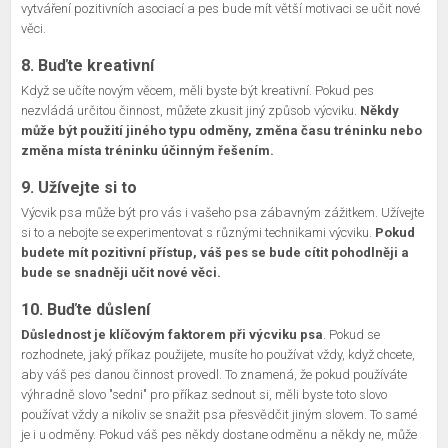
vytváření pozitivních asociací a pes bude mít větší motivaci se učit nové
věci.
8. Buďte kreativní
Když se učíte novým věcem, měli byste být kreativní. Pokud pes
nezvládá určitou činnost, můžete zkusit jiný způsob výcviku.
Někdy
může být použití jiného typu odměny, změna času tréninku nebo
změna místa tréninku účinným řešením.
9. Užívejte si to
Výcvik psa může být pro vás i vašeho psa zábavným zážitkem. Užívejte
si to a nebojte se experimentovat s různými technikami výcviku.
Pokud
budete mít pozitivní přístup, váš pes se bude cítit pohodlněji a
bude se snadněji učit nové věci.
10. Buďte důslení
Důslednost je klíčovým faktorem při výcviku psa
. Pokud se
rozhodnete, jaký příkaz použijete, musíte ho používat vždy, když chcete,
aby váš pes danou činnost provedl. To znamená, že pokud používáte
výhradně slovo "sedni" pro příkaz sednout si, měli byste toto slovo
používat vždy a nikoliv se snažit psa přesvědčit jiným slovem. To samé
je i u odměny. Pokud váš pes někdy dostane odměnu a někdy ne, může