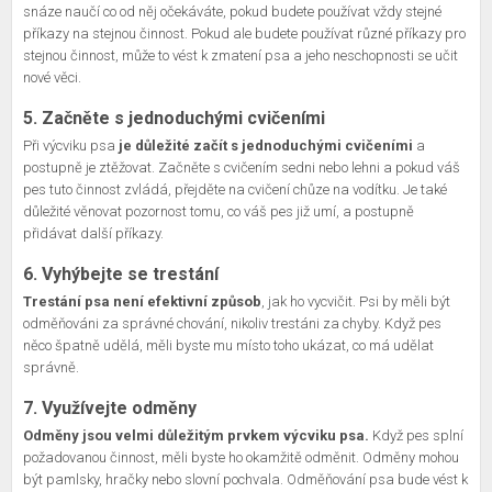
snáze naučí co od něj očekáváte, pokud budete používat vždy stejné
příkazy na stejnou činnost. Pokud ale budete používat různé příkazy pro
stejnou činnost, může to vést k zmatení psa a jeho neschopnosti se učit
nové věci.
5. Začněte s jednoduchými cvičeními
Při výcviku psa
je důležité začít s jednoduchými cvičeními
a
postupně je ztěžovat. Začněte s cvičením sedni nebo lehni a pokud váš
pes tuto činnost zvládá, přejděte na cvičení chůze na vodítku. Je také
důležité věnovat pozornost tomu, co váš pes již umí, a postupně
přidávat další příkazy.
6. Vyhýbejte se trestání
Trestání psa není efektivní způsob
, jak ho vycvičit. Psi by měli být
odměňováni za správné chování, nikoliv trestáni za chyby. Když pes
něco špatně udělá, měli byste mu místo toho ukázat, co má udělat
správně.
7. Využívejte odměny
Odměny jsou velmi důležitým prvkem výcviku psa.
Když pes splní
požadovanou činnost, měli byste ho okamžitě odměnit. Odměny mohou
být pamlsky, hračky nebo slovní pochvala. Odměňování psa bude vést k