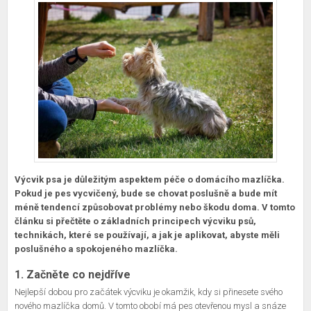
Výcvik psa je důležitým aspektem péče o domácího mazlíčka.
Pokud je pes vycvičený, bude se chovat poslušně a bude mít
méně tendencí způsobovat problémy nebo škodu doma. V tomto
článku si přečtěte o základních principech výcviku psů,
technikách, které se používají, a jak je aplikovat, abyste měli
poslušného a spokojeného mazlíčka.
1. Začněte co nejdříve
Nejlepší dobou pro začátek výcviku je okamžik, kdy si přinesete svého
nového mazlíčka domů. V tomto obobí má pes otevřenou mysl a snáze