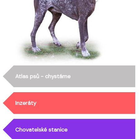
Atlas psů - chystáme
Inzeráty
Chovatelské stanice