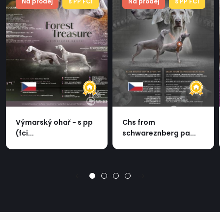
Na prodej
s PP FCI
Na prodej
s PP FCI
Výmarský ohař - s pp
Chs from
(fci...
schwareznberg pa...