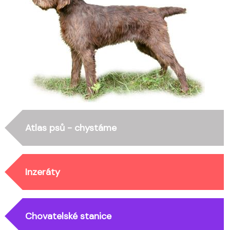
Atlas psů - chystáme
Inzeráty
Chovatelské stanice