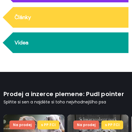
Články
Videa
Prodej a inzerce plemene: Pudl pointer
Splňte si sen a najděte si toho nejvhodnejšího psa
Na prodej
s PP FCI
Na prodej
s PP FCI