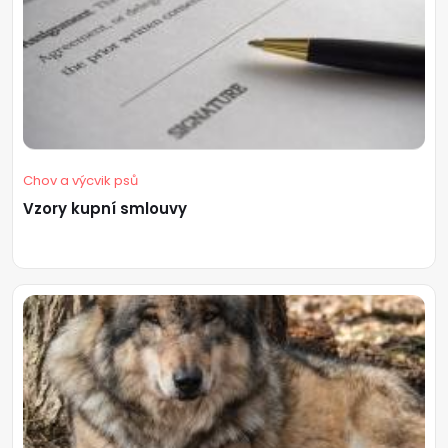
Chov a výcvik psů
Vzory kupní smlouvy