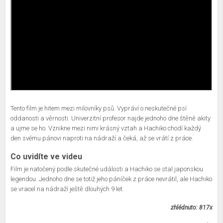
Tento film je hitem mezi milovníky psů. Vypráví o neskutečné psí
oddanosti a věrnosti. Univerzitní profesor najde jednoho dne štěně akity
a ujme se ho. Vznikne mezi nimi krásný vztah a Hachiko chodí každý
den svému pánovi naproti na nádraží a čeká, až se vrátí z práce.
Co uvidíte ve videu
Film je natočený podle skutečné události a Hachiko se stal japonskou
legendou. Jednoho dne se totiž jeho páníček z práce nevrátil, ale Hachiko
se vracel na nádraží ještě dlouhých 9 let.
zhlédnuto: 817x