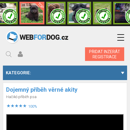
PŘIDAT INZERÁT
REGISTRACE
KATEGORIE:
Dojemný příběh věrné akity
Hačikó příběh psa
100%