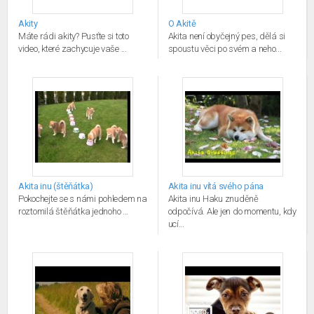
Akity
O Akitě
Máte rádi akity? Pusťte si toto
Akita není obyčejný pes, dělá si
video, které zachycuje vaše ...
spoustu věci po svém a neho...
Akita inu (štěňátka)
Akita inu vítá svého pána
Pokochejte se s námi pohledem na
Akita inu Haku znuděně
roztomilá štěňátka jednoho ...
odpočívá. Ale jen do momentu, kdy
ucí...