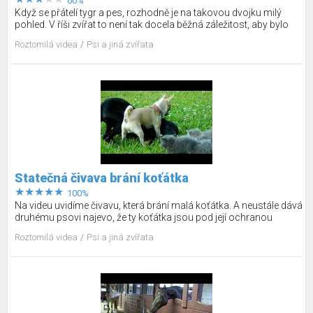
60%
Když se přátelí tygr a pes, rozhodně je na takovou dvojku milý
pohled. V říši zvířat to není tak docela běžná záležitost, aby bylo
zrovna tohle k vidění. Vlastně, ten tygr je spíš kotě, protože ho jeho
Roztomilá videa
Psi a jiná zvířata
ošetřovatel ještě krmí mlíčkem z lahvičky a k pejskovi (pravda,
přesněji řečeno štěňátku) vysloveně přilnul. Vypadají tak trochu
jako dva sourozenci, co jsou společně vychovávaní od kolébky,
co na ně říkáte?
Statečná čivava brání koťátka
100%
Na videu uvidíme čivavu, která brání malá koťátka. A neustále dává
druhému psovi najevo, že ty koťátka jsou pod její ochranou
Roztomilá videa
Psi a jiná zvířata