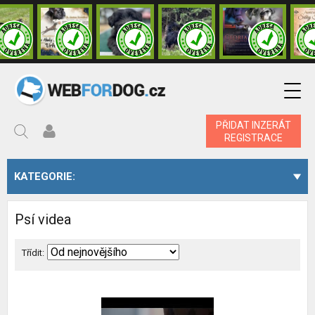
PŘIDAT INZERÁT
REGISTRACE
KATEGORIE:
Psí videa
Třídit: