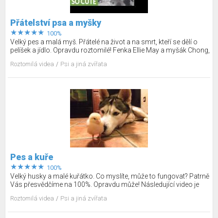
Přátelství psa a myšky
100%
Velký pes a malá myš. Přátelé na život a na smrt, kteří se dělí o
pelíšek a jídlo. Opravdu roztomilé! Fenka Ellie May a myšák Chong,
tyhle dva od sebe nic nerozdělí. I přesto, že je jejich velikost dost
Roztomilá videa
Psi a jiná zvířata
odlišná, se navzájem respektují a doslova zbožňují. Sice je to bez
slov, ale podívejte se sami, jak taková láska myši a psa vypadá.
Lidé se ještě mají v některých případech opravdu co učit…
Pes a kuře
100%
Velký husky a malé kuřátko. Co myslíte, může to fungovat? Patrně
Vás přesvědčíme na 100%. Opravdu může! Následující video je
toho důkazem. Kamarádství kuřete snad vydrží, protože až tu bude
Roztomilá videa
Psi a jiná zvířata
dospělá slepice, má oprávněný důvod bát se – prostě instinktivně.
Snad to ale nedopadne nijak špatně, protože co se v mládí naučíš…
A to platí i pro huskyho, který má očividně hodně starostlivé geny.