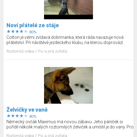
Noví přátelé ze stáje
80%
Cotton je velmi zvídavá dobrmanka, která ráda navazuje nová
přátelství. Při návštěvě jezdeckého klubu, na kterou doprovází
svého páníčka, využívá situace a intenzivně se snaží zaujmout
Roztomilá videa
Psi a jiná zvířata
místní kočku i jednoho zajímavého koníka. Kůň je otevřenější než
kočka, která si od dobrmana zachovává spíše odstup.
Želvičky ve vaně
80%
Německý ovčák Maximus má novou zábavu. Jeho páníček si
pořídil několik malých roztomilých želviček a umístil je do vany. Pro
Maxima je to úplná senzace. Naklání se čumákem přes okraj vany
Roztomilá videa
Psi a jiná zvířata