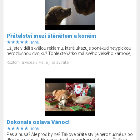
Přátelství mezi štěnětem a koněm
100%
Už jste viděli skvělou reklamu, která ukazuje poněkud netypickou
nerozlučnou dvojku? Tohle štěňátko má svého velkého kámoše,
který jej před vším ochrání.
Roztomilá videa
Psi a jiná zvířata
Dokonalá oslava Vánoc!
100%
Pes a husa? Ale proč by ne? Takové přátelství je nerozlučné už po
dlouhou dobu, vidíte sami, že oba se velmi dobře baví! Čtyřletý