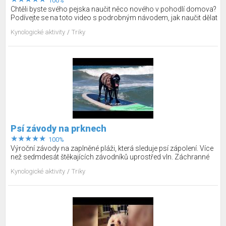
100%
Chtěli byste svého pejska naučit něco nového v pohodlí domova?
Podívejte se na toto video s podrobným návodem, jak naučit dělat
psa mrtvého, uklonit se a stydět se. Každý bude tyto triky
Kynologické aktivity
Triky
obdivovat.
Psí závody na prknech
100%
Výroční závody na zaplněné pláži, která sleduje psí zápolení. Více
než sedmdesát štěkajících závodníků uprostřed vln. Záchranné
vesty nesmí chybět, ale nebojte - zkušení harcovníci dobře vědí, jak
Kynologické aktivity
Triky
na to! Prohlédněte si fotky chrtů, čivav a buldočků, kteří se rozhodli
závodit a získat zlatou medaili. Nebo myslíte, že by závěrečná
odměna mohla být i v podobě hutné klobásky?