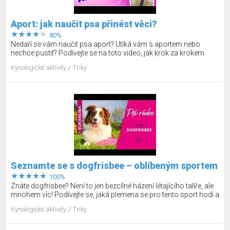
Aport: jak naučit psa přinést věci?
80%
Nedaří se vám naučit psa aport? Utíká vám s aportem nebo
nechce pustit? Podívejte se na toto video, jak krok za krokem
dosáhnout úspěchu, protože aport je sice na první pohled velmi
Kynologické aktivity
Triky
jednoduchý, ale ve skutečnosti je to jinak.
Seznamte se s dogfrisbee – oblíbeným sportem
100%
Znáte dogfrisbee? Není to jen bezcílné házení létajícího talíře, ale
mnohem víc! Podívejte se, jaká plemena se pro tento sport hodí a
kdy s ním můžete začít. Dozvíte se také, jak je to se závody ve
Kynologické aktivity
Triky
frisbee.