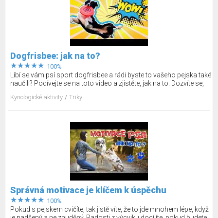
Dogfrisbee: jak na to?
100%
Líbí se vám psí sport dogfrisbee a rádi byste to vašeho pejska také
naučili? Podívejte se na toto video a zjistěte, jak na to. Dozvíte se,
jaký létající talíř vybrat a jak začít, abyste pejska dostatečně
Kynologické aktivity
Triky
motivovali a bavilo ho to. Důležité je, naučit ho, že musí talíř chytat
ještě ve vzduchu!
Správná motivace je klíčem k úspěchu
100%
Pokud s pejskem cvičíte, tak jistě víte, že to jde mnohem lépe, když
je nadšený a ne znuděný. Radosti z výcviku docílíte, pokud budete