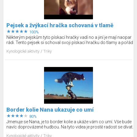
Pejsek a žvýkací hračka schovaná v tlamě
100%
Některým pejskům tyto pískací hračky vadí no a jiní je mají naopar
rádi. Tento pejsek si schoval svoji pískací hračku do tlamy a pořád
s ní píská :-).
Kynologické aktivity
Triky
Border kolie Nana ukazuje co umí
80%
Jmenuje se Nana, je to border kolie a ukáže vám co umí. Vše bude
navíc doprovázené hudbou. Na tyto videa je prostě radost se dívat.
Kynologické aktivity
Triky