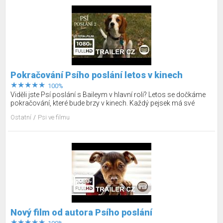
Pokračování Psího poslání letos v kinech
100%
Viděli jste Psí poslání s Baileym v hlavní roli? Letos se dočkáme
pokračování, které bude brzy v kinech. Každý pejsek má své
poslání a Bailey se znovu narodí pro Ethanovu vnučku CJ.
Ostatní
Psi ve filmu
Nový film od autora Psího poslání