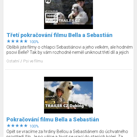
Třetí pokračování filmu Bella a Sebastián
100%
Oblíbili jste filmy o chlapci Sebastiánovi a jeho velkém, ale hodném
psovi Belle? Tak by vám rozhodně neměl uniknout třetí díl a jejich
další dobrodružství. Podívejte se, jak to všechno dopadne.
Ostatní
Psi ve filmu
Pokračování filmu Bella a Sebastián
100%
Opět se vracíme za hrdiny Bellou a Sebastiánem do úchvatného
prostředí Alp. Je po válce a život se vrací do starých kolejí. Za