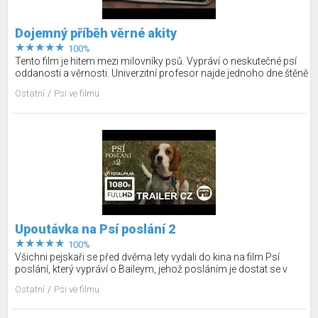
Dojemný příběh věrné akity
100%
Tento film je hitem mezi milovníky psů. Vypráví o neskutečné psí
oddanosti a věrnosti. Univerzitní profesor najde jednoho dne štěně
akity a ujme se ho. Vznikne mezi nimi krásný vztah a Hachiko
Ostatní
Psi ve filmu
chodí každý den svému pánovi naproti na nádraží a čeká, až se
vrátí z práce.
Upoutávka na Psí poslání 2
100%
Všichni pejskaři se před dvěma lety vydali do kina na film Psí
poslání, který vypráví o Baileym, jehož posláním je dostat se v
dalším psím životě ke svému milovanému pánovi Ethanovi. Nyní
Ostatní
Psi ve filmu
se za Baileym vracíme, protože má nové poslání a tím je postarat
se o Ethanovu vnučku.