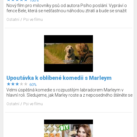
100%
Nový film pro milovníky psů od autora Psího poslání. Vypráví o
fence Bele, která se nešťastnou náhodou ztratí a bude se snažit
vrátit do svého milujícího domova. Prožijte s ní nezapomenutelné
Ostatní
Psi ve filmu
dobrodružství.
Upoutávka k oblíbené komedii s Marleym
60%
Velmi úspěšná komedie s rozpustilým labradorem Marleym v
hlavní roli. Sledujeme, jak Marley roste a z neposedného štěněte se
stává nejlepší rodinný přitel.
Ostatní
Psi ve filmu