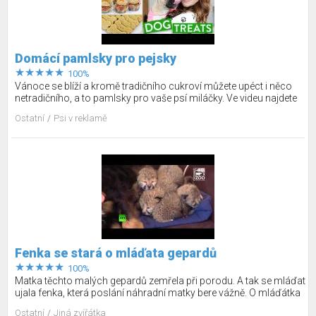
Domácí pamlsky pro pejsky
100%
Vánoce se blíží a kromě tradičního cukroví můžete upéct i něco
netradičního, a to pamlsky pro vaše psí miláčky. Ve videu najdete
několik typů, ale můžete zapojit svou vlastní fantazii a upéct
Ostatní
Psi v reklamě
pejskovi dobrotu z jeho oblíbených surovin.
Fenka se stará o mláďata gepardů
100%
Matka těchto malých gepardů zemřela při porodu. A tak se mláďat
ujala fenka, která poslání náhradní matky bere vážně. O mláďátka
se stará jako o svoje vlastní a díky ní vlastně mladí gepardi i přežijí.
Ostatní
Jiná zvířátka