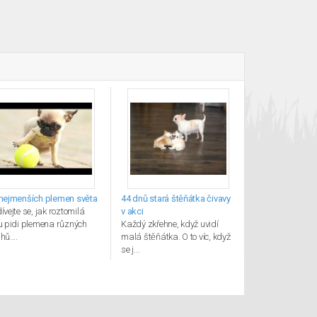
nejmenších plemen světa
44 dnů stará štěňátka čivavy
ívejte se, jak roztomilá
v akci
u pidi plemena různých
Každý zkřehne, když uvidí
hů....
malá štěňátka. O to víc, když
se j...