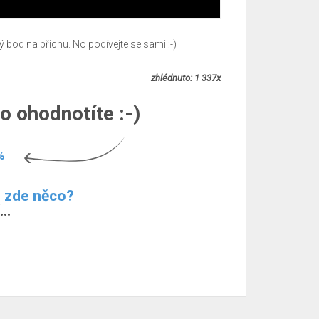
ivý bod na břichu. No podívejte se sami :-)
zhlédnuto: 1 337x
o ohodnotíte :-)
%
m zde něco?
..