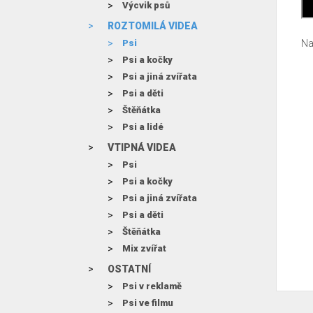
Výcvik psů
ROZTOMILÁ VIDEA
Psi
Na
Psi a kočky
Psi a jiná zvířata
Psi a děti
Štěňátka
Psi a lidé
VTIPNÁ VIDEA
Psi
Psi a kočky
Psi a jiná zvířata
Psi a děti
Štěňátka
Mix zvířat
OSTATNÍ
Psi v reklamě
Psi ve filmu