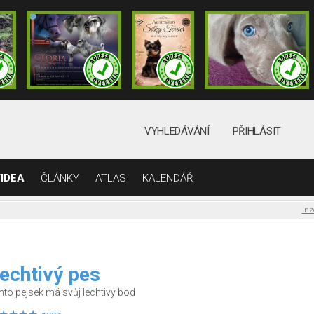
VYHLEDÁVÁNÍ
PŘIHLÁSIT
IDEA
ČLÁNKY
ATLAS
KALENDÁŘ
Inz
echtivý pes
nto pejsek má svůj lechtivý bod