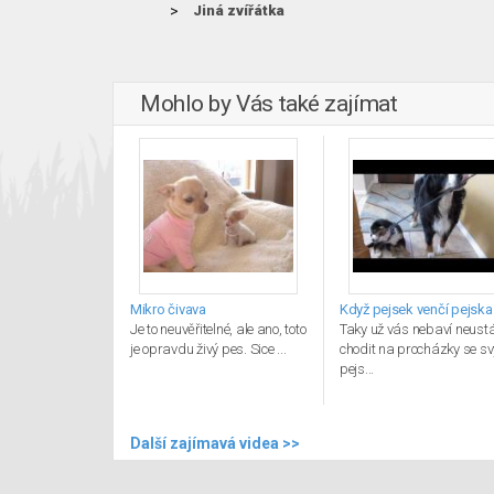
Jiná zvířátka
Mohlo by Vás také zajímat
Mikro čivava
Když pejsek venčí pejska
Je to neuvěřitelné, ale ano, toto
Taky už vás nebaví neustá
je opravdu živý pes. Sice ...
chodit na procházky se s
pejs...
Další zajímavá videa >>