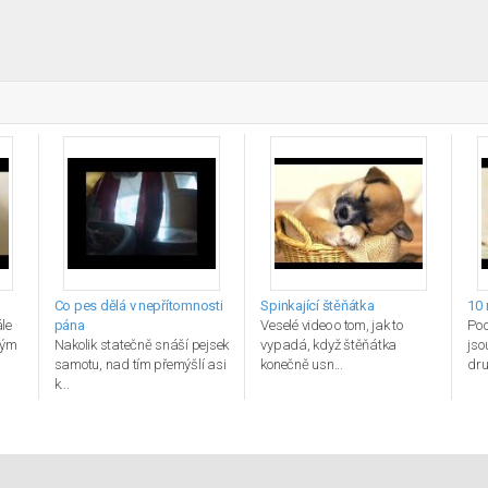
Co pes dělá v nepřítomnosti
Spinkající štěňátka
10 
le
pána
Veselé video o tom, jak to
Pod
vým
Nakolik statečně snáší pejsek
vypadá, když štěňátka
jso
samotu, nad tím přemýšlí asi
konečně usn...
dru
k...