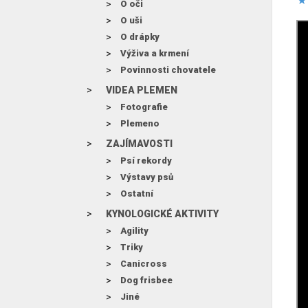
O oči
O uši
O drápky
Výživa a krmení
Povinnosti chovatele
VIDEA PLEMEN
Fotografie
Plemeno
ZAJÍMAVOSTI
Psí rekordy
Výstavy psů
Ostatní
KYNOLOGICKÉ AKTIVITY
Agility
Triky
Canicross
Dog frisbee
Jiné