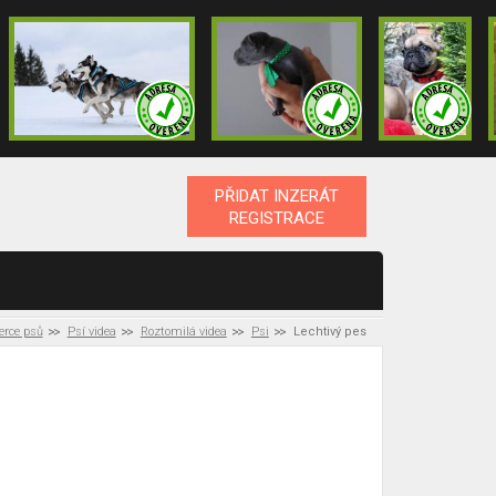
PŘIDAT INZERÁT
REGISTRACE
erce psů
Psí videa
Roztomilá videa
Psi
Lechtivý pes