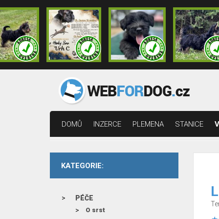
DOMŮ
INZERCE
PLEMENA
STANICE
V
KATEGORIE:
L
PÉČE
Te
O srst