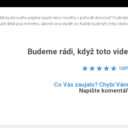
těli byste svého pejska naučit něco nového v pohodlí domova? Podívejt
učit dělat psa mrtvého, uklonit se a stydět se. Každý bude tyto triky obdiv
Budeme rádi, když toto vide
100
Co Vás zaujalo? Chybí Vá
Napište komentář.