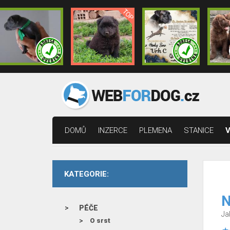
DOMŮ
INZERCE
PLEMENA
STANICE
V
KATEGORIE:
N
PÉČE
Ja
O srst