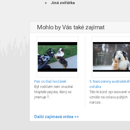
Jiná zvířátka
Mohlo by Vás také zajímat
Pes co tlačí kočárek
5. Narozeniny australské
Být rodičem není snadné.
ovčáka
Majitelé pejska, který se
Toto krásně zpracované v
jmenuje T...
vzniklo na oslavu pátých
naroze...
Další zajímavá videa >>