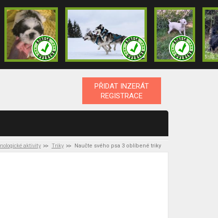
PŘIDAT INZERÁT
REGISTRACE
nologické aktivity
Triky
Naučte svého psa 3 oblíbené triky