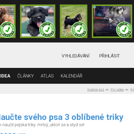
VYHLEDÁVÁNÍ
PŘIHLÁSIT
IDEA
ČLÁNKY
ATLAS
KALENDÁŘ
Inzerce psů
Psí videa
Ky
aučte svého psa 3 oblíbené triky
k naučit pejska triky: mrtvý, ukloň se a styď se!