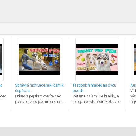
ho
Správná motivace je klíčem k
Test psích hraček na dvou
Aus
úspěchu
psech
Vid
ideo
Pokud s pejskem cvičíte, tak
Většina psů miluje hračky, a
výs
jistě víte, že to jde mnohem lé...
to nejen ve štěněcím věku, ale
nej
...