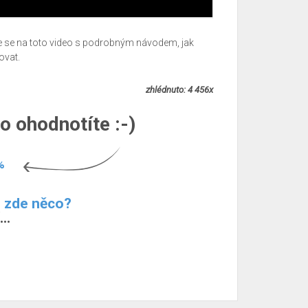
e se na toto video s podrobným návodem, jak
ovat.
zhlédnuto: 4 456x
o ohodnotíte :-)
%
m zde něco?
..