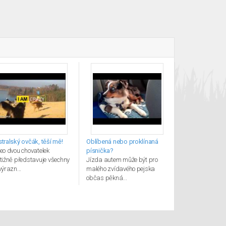
tralský ovčák, těší mě!
Oblíbená nebo proklínaná
eo dvou chovatelek
písnička?
tižně představuje všechny
Jízda autem může být pro
výrazn...
malého zvídavého pejska
občas pěkná...