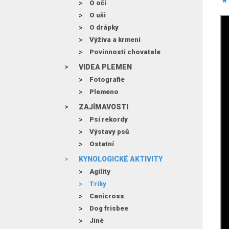
O oči
O uši
O drápky
Výživa a krmení
Povinnosti chovatele
VIDEA PLEMEN
Fotografie
Plemeno
ZAJÍMAVOSTI
Psí rekordy
Výstavy psů
Ostatní
KYNOLOGICKÉ AKTIVITY
Agility
Triky
Canicross
Dog frisbee
Jiné