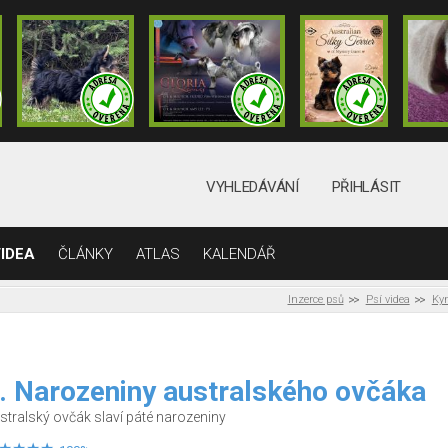
VYHLEDÁVÁNÍ
PŘIHLÁSIT
IDEA
ČLÁNKY
ATLAS
KALENDÁŘ
Inzerce psů
Psí videa
Kyn
. Narozeniny australského ovčáka
stralský ovčák slaví páté narozeniny