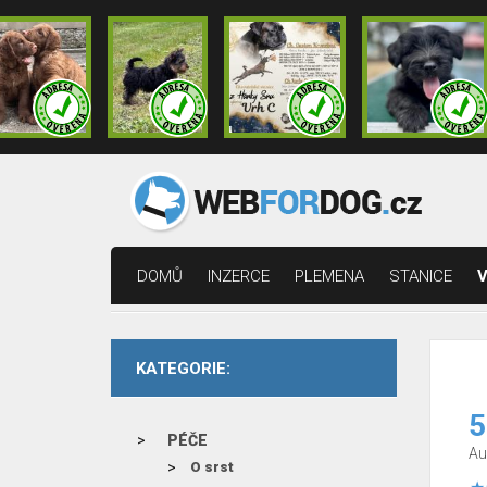
DOMŮ
INZERCE
PLEMENA
STANICE
V
KATEGORIE:
5
PÉČE
Au
O srst