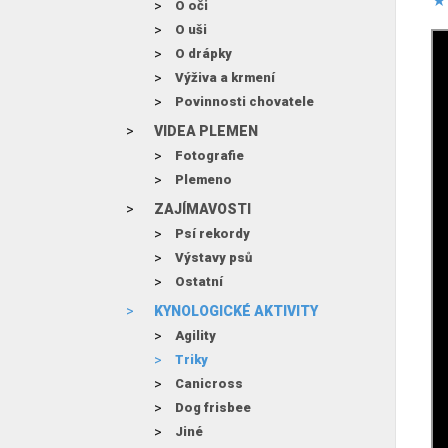
O oči
O uši
O drápky
Výživa a krmení
Povinnosti chovatele
VIDEA PLEMEN
Fotografie
Plemeno
ZAJÍMAVOSTI
Psí rekordy
Výstavy psů
Ostatní
KYNOLOGICKÉ AKTIVITY
Agility
Triky
Canicross
Dog frisbee
Jiné