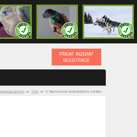
PŘIDAT INZERÁT
REGISTRACE
ologické aktivity
Triky
5. Narozeniny australského ovčáka