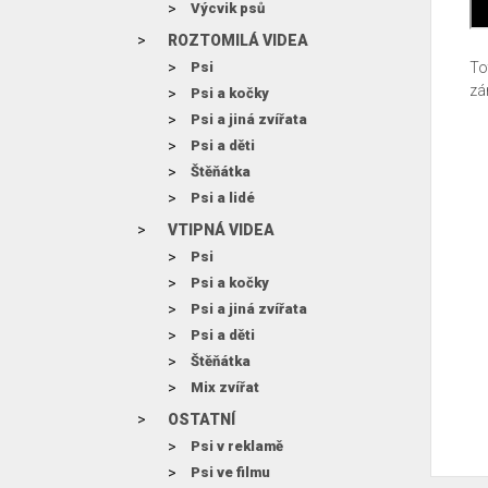
Výcvik psů
ROZTOMILÁ VIDEA
Psi
To
zá
Psi a kočky
Psi a jiná zvířata
Psi a děti
Štěňátka
Psi a lidé
VTIPNÁ VIDEA
Psi
Psi a kočky
Psi a jiná zvířata
Psi a děti
Štěňátka
Mix zvířat
OSTATNÍ
Psi v reklamě
Psi ve filmu