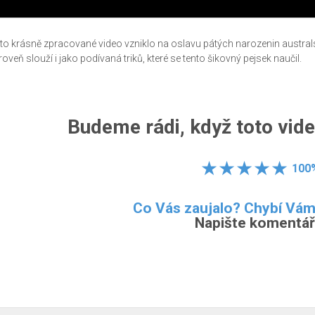
to krásně zpracované video vzniklo na oslavu pátých narozenin austral
roveň slouží i jako podívaná triků, které se tento šikovný pejsek naučil.
Budeme rádi, když toto vide
100
Co Vás zaujalo? Chybí Vá
Napište komentář.