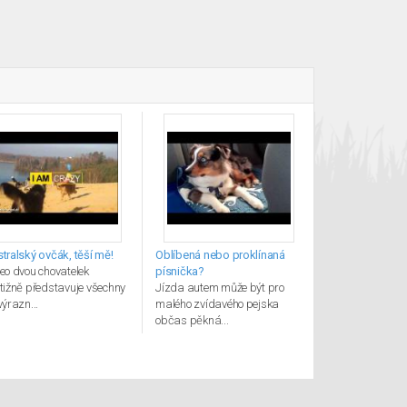
tralský ovčák, těší mě!
Oblíbená nebo proklínaná
eo dvou chovatelek
písnička?
tižně představuje všechny
Jízda autem může být pro
výrazn...
malého zvídavého pejska
občas pěkná...