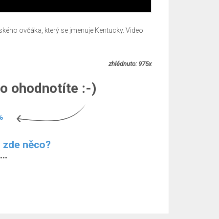
ského ovčáka, který se jmenuje Kentucky. Video
zhlédnuto: 975x
o ohodnotíte :-)
%
m zde něco?
..