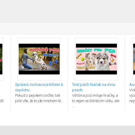
Správná motivace je klíčem k
Test psích hraček na dvou
Aus
úspěchu
psech
Vid
Pokud s pejskem cvičíte, tak
Většina psů miluje hračky, a
výs
dlí
jistě víte, že to jde mnohem lé...
to nejen ve štěněcím věku, ale
nej
...