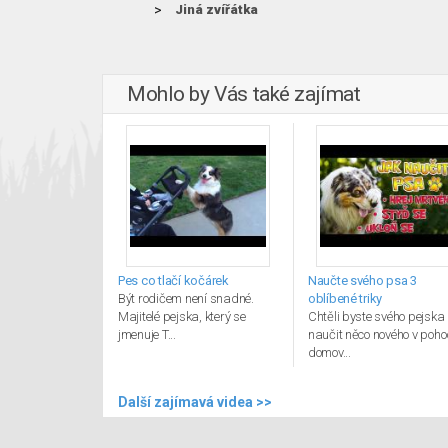
Jiná zvířátka
Mohlo by Vás také zajímat
Pes co tlačí kočárek
Naučte svého psa 3
Být rodičem není snadné.
oblíbené triky
Majitelé pejska, který se
Chtěli byste svého pejska
jmenuje T...
naučit něco nového v poho
domov...
Další zajímavá videa >>