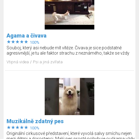
Agama a čivava
100%
Souboj, který asi nebude mít vítěze. Čivava je sice podstatně
agresivnější, je tu ale faktor strachu z neznámého, takže se vždy
před finálním úderem raději stáhne. Agama pobíhá po místnosti
Vtipná videa
Psi a jiná zvířata
jako kybernetická myška, jsou to hodně zajímavé zvířecí šachy. Tři
minuty souboje, ve kterém probíhá jen zastrašování protivníka a
vlastně k ničemu nedojde – ale i tak jde o povedený humoristický
kousek.
Muzikálně zdatný pes
100%
Originální cirkusové představení, které vyvolá salvy smíchu nejen
mezi dětmi a dorostenci. Malý pes prostě pohybuje ouškama vždy