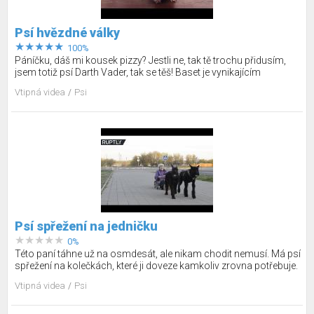
Psí hvězdné války
100%
Páníčku, dáš mi kousek pizzy? Jestli ne, tak tě trochu přidusím,
jsem totiž psí Darth Vader, tak se těš! Baset je vynikajícím
služebníkem temné strany síly, dokáže různé mentální triky, se
Vtipná videa
Psi
kterými si vždycky přijde na své. A pokud před ním páníček
provokativně porcuje oblíbenou pochoutku, tak se mu dostane
skutečně kruté odvety. Nebojte, udušení nepřichází v úvahu, jen se
tu musí člověk dozvědět, kdo je lepší…
Psí spřežení na jedničku
0%
Této paní táhne už na osmdesát, ale nikam chodit nemusí. Má psí
spřežení na kolečkách, které ji doveze kamkoliv zrovna potřebuje.
Dva obří knírači jsou k službám dnes a denně, Rachel a Bony mají
Vtipná videa
Psi
letité zkušenosti. Jak říká 79letá kazašská důchodkyně – cítí se
vždycky bezpečně, když ji tihle pejsci vezou. Aby také ne, skoro to
připomíná tažné koně, takové pomocníky mít po ruce, to je prostě