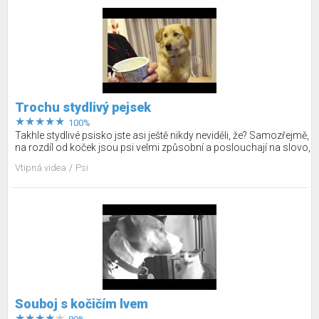
radost…
Trochu stydlivý pejsek
100%
Takhle stydlivé psisko jste asi ještě nikdy neviděli, že? Samozřejmě,
na rozdíl od koček jsou psi velmi způsobní a poslouchají na slovo,
ale také mají své libůstky. Například taková láska k jogurtům, to je
Vtipná videa
Psi
něco! A když páníček porcuje jeden takový jogurt, prostě nelze
odolat. Minimálně se na ten kelímek zamilovaně dívat, protože
odvaha požádat oficiálně o menší porci téhle dobrůtky prostě
chybí…
Souboj s kočičím lvem