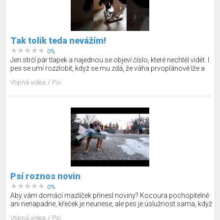
Tak tolik teda nevážím!
0%
Jen strčí pár tlapek a najednou se objeví číslo, které nechtěl vidět. I
pes se umí rozzlobit, když se mu zdá, že váha prvoplánově lže a
chce jej patrně pořádně vytočit. I my jsme někdy podobní.
Vtipná videa
Psi
Stoupnout si na váhu je občas složité. Váhu sice tlapkami
nerozmlátí, ale minimálně jí může poškodit. Nebo donutit, aby
ukázala číslo, které se bude psí duši opravdu líbit. I psi mají totiž
silné emoce!
Psí roznos novin
0%
Aby vám domácí mazlíček přinesl noviny? Kocoura pochopitelně
ani nenapadne, křeček je neunese, ale pes je úslužnost sama, když
na to přijde. Když jen trochu vidí, že v nich páníčkové listují, tak mu
Vtipná videa
Psi